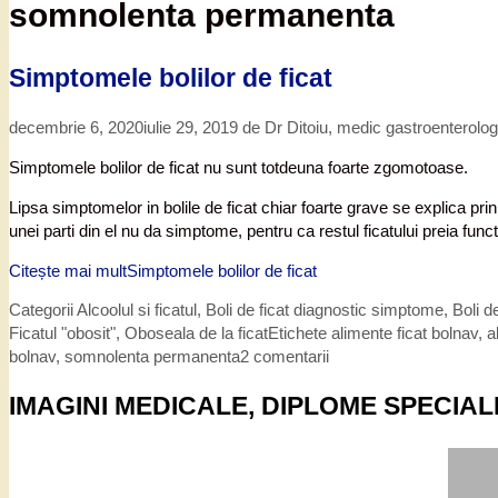
somnolenta permanenta
Simptomele bolilor de ficat
decembrie 6, 2020
iulie 29, 2019
de
Dr Ditoiu, medic gastroenterolo
Simptomele bolilor de ficat nu sunt totdeuna foarte zgomotoase.
Lipsa simptomelor in bolile de ficat chiar foarte grave se explica pr
unei parti din el nu da simptome, pentru ca restul ficatului preia func
Citește mai mult
Simptomele bolilor de ficat
Categorii
Alcoolul si ficatul
,
Boli de ficat diagnostic simptome
,
Boli de
Ficatul "obosit"
,
Oboseala de la ficat
Etichete
alimente ficat bolnav
,
a
bolnav
,
somnolenta permanenta
2 comentarii
IMAGINI MEDICALE, DIPLOME SPECIAL