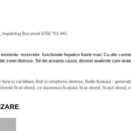
g, hepatolog Bucuresti 0758 751 841
in existenta rezervelor functionale hepatice foarte mari. Cu alte cuvin
tiile zonei distruse. Tot din aceasta cauza, deseori analizele care arata
 fiere si cai biliare
,
Boli si simptome diverse
,
Bolile ficatului - generalit
limente ficat obosit
,
ce dauneaza ficatului
,
ficat obosit
,
ficatul obosit
,
o
IZARE