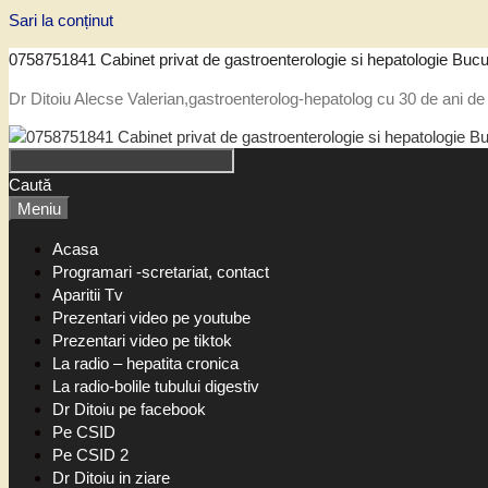
Sari la conținut
0758751841 Cabinet privat de gastroenterologie si hepatologie Bucu
Dr Ditoiu Alecse Valerian,gastroenterolog-hepatolog cu 30 de ani de 
Caută
Meniu
Acasa
Programari -scretariat, contact
Aparitii Tv
Prezentari video pe youtube
Prezentari video pe tiktok
La radio – hepatita cronica
La radio-bolile tubului digestiv
Dr Ditoiu pe facebook
Pe CSID
Pe CSID 2
Dr Ditoiu in ziare