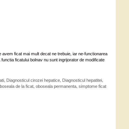
te avem ficat mai mult decat ne trebuie, iar ne-functionarea
 functia ficatului bolnav nu sunt ingrijorator de modificate
ati
,
Diagnosticul cirozei hepatice
,
Diagnosticul hepatitei
,
boseala de la ficat
,
oboseala permanenta
,
simptome ficat