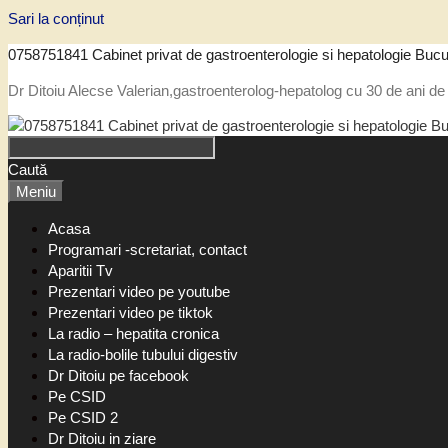
Sari la conținut
0758751841 Cabinet privat de gastroenterologie si hepatologie Bucu
Dr Ditoiu Alecse Valerian,gastroenterolog-hepatolog cu 30 de ani de 
Caută
Meniu
Acasa
Programari -scretariat, contact
Aparitii Tv
Prezentari video pe youtube
Prezentari video pe tiktok
La radio – hepatita cronica
La radio-bolile tubului digestiv
Dr Ditoiu pe facebook
Pe CSID
Pe CSID 2
Dr Ditoiu in ziare