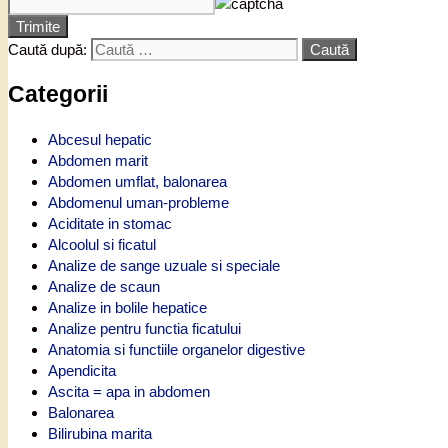
Trimite
Caută după:
Categorii
Abcesul hepatic
Abdomen marit
Abdomen umflat, balonarea
Abdomenul uman-probleme
Aciditate in stomac
Alcoolul si ficatul
Analize de sange uzuale si speciale
Analize de scaun
Analize in bolile hepatice
Analize pentru functia ficatului
Anatomia si functiile organelor digestive
Apendicita
Ascita = apa in abdomen
Balonarea
Bilirubina marita