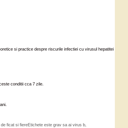
etice si practice despre riscurile infectiei cu virusul hepatitei
ste conditii cca 7 zile.
ani.
de ficat si fiere
Etichete
este grav sa ai virus b
,