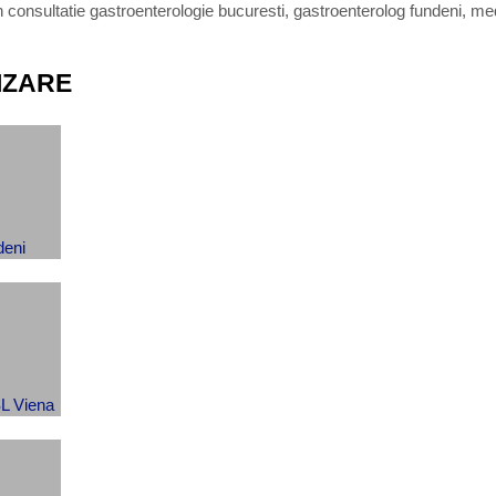
consultatie gastroenterologie bucuresti
,
gastroenterolog fundeni
,
med
IZARE