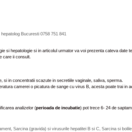
, hepatolog Bucuresti 0758 751 841
e si hepatologie si in articolul urmator va voi prezenta cateva date teor
e care ii consult.
 si in concentratii scazute in secretiile vaginale, saliva, sperma.
atura camerei o picatura de sange cu virus B, acesta poate trai in ace
icarea analizelor (
perioada de incubatie
) pot trece 6- 24 de saptam
tament
,
Sarcina (gravida) si virusurile hepatitei B si C
,
Sarcina si bolile 