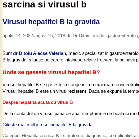
sarcina si virusul b
Virusul hepatitei B la gravida
aprilie 14, 2022
august 16, 2018
de
Dr Ditoiu, medic gastroenterolog
Sunt
dr Ditoiu Alecse Valerian,
medic specializat in gastroenterologi
B la gravida. situatie pe care o intalnesc relativ frecvent la bolnavii p
Unde se gaseste virusul hepatitei B?
Virusul hepatitei B se gaseste in sange in cea mai mare concentratie,
Virusul hepatitei B este un virus
rezistent
. Daca se expune la temper
Despre hepatita acuta cu virus B
De la contactul cu virusul pana ce apar simptomele de boala si modif
Citește mai mult
Virusul hepatitei B la gravida
Categorii
Hepatita cronica B - simptome, diagnostic, complicatii tra