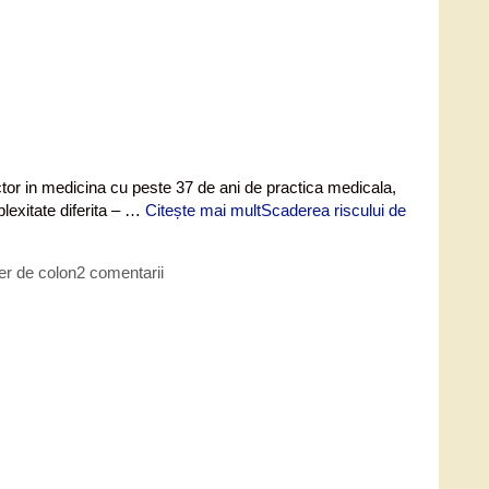
ctor in medicina cu peste 37 de ani de practica medicala,
lexitate diferita – …
Citește mai mult
Scaderea riscului de
er de colon
2 comentarii