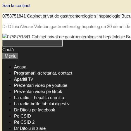
Sari la conținut
0758751841 Cabinet privat de gastroenterologie si hepatologie Bucu
Dr Ditoiu Alecse Valerian,gastroenterolog-hepatolog cu 30 de ani de 
Caută
Meniu
Acasa
Programari -scretariat, contact
Aparitii Tv
Prezentari video pe youtube
Prezentari video pe tiktok
La radio – hepatita cronica
La radio-bolile tubului digestiv
Dr Ditoiu pe facebook
Pe CSID
Pe CSID 2
Dr Ditoiu in ziare