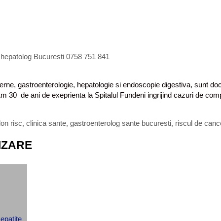
, hepatolog Bucuresti 0758 751 841
erne, gastroenterologie, hepatologie si endoscopie digestiva, sunt do
Am 30 de ani de exeprienta la Spitalul Fundeni ingrijind cazuri de comp
on risc
,
clinica sante
,
gastroenterolog sante bucuresti
,
riscul de canc
IZARE