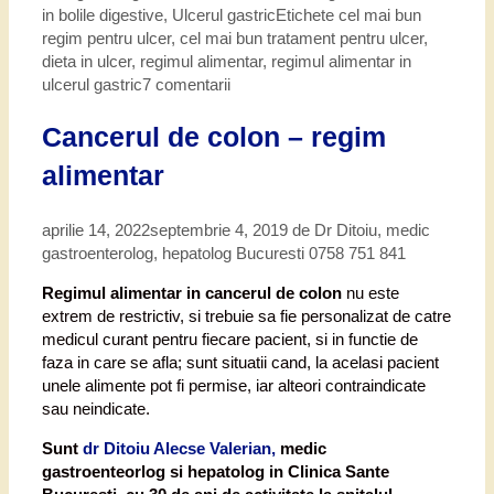
in bolile digestive
,
Ulcerul gastric
Etichete
cel mai bun
regim pentru ulcer
,
cel mai bun tratament pentru ulcer
,
dieta in ulcer
,
regimul alimentar
,
regimul alimentar in
ulcerul gastric
7 comentarii
Cancerul de colon – regim
alimentar
aprilie 14, 2022
septembrie 4, 2019
de
Dr Ditoiu, medic
gastroenterolog, hepatolog Bucuresti 0758 751 841
Regimul alimentar in cancerul de colon
nu este
extrem de restrictiv, si trebuie sa fie personalizat de catre
medicul curant pentru fiecare pacient, si in functie de
faza in care se afla; sunt situatii cand, la acelasi pacient
unele alimente pot fi permise, iar alteori contraindicate
sau neindicate.
Sunt
dr Ditoiu Alecse Valerian,
medic
gastroenteorlog si hepatolog in Clinica Sante