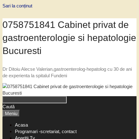
Sari la conținut
0758751841 Cabinet privat de
gastroenterologie si hepatologie
Bucuresti
Dr Ditoiu Alecse Valerian,gastroenterolog-hepatolog cu 30 de ani
de experienta la spitalul Fundeni
Caută
Meniu
Acasa
Programari -scretariat, contact
Aparitii Tv