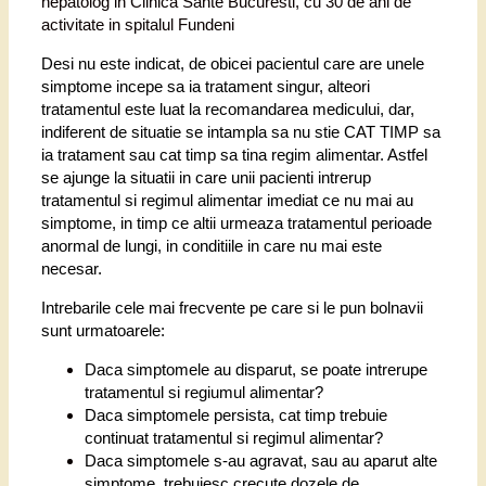
hepatolog in Clinica Sante Bucuresti, cu 30 de ani de
activitate in spitalul Fundeni
Desi nu este indicat, de obicei pacientul care are unele
simptome incepe sa ia tratament singur, alteori
tratamentul este luat la recomandarea medicului, dar,
indiferent de situatie se intampla sa nu stie CAT TIMP sa
ia tratament sau cat timp sa tina regim alimentar. Astfel
se ajunge la situatii in care unii pacienti intrerup
tratamentul si regimul alimentar imediat ce nu mai au
simptome, in timp ce altii urmeaza tratamentul perioade
anormal de lungi, in conditiile in care nu mai este
necesar.
Intrebarile cele mai frecvente pe care si le pun bolnavii
sunt urmatoarele:
Daca simptomele au disparut, se poate intrerupe
tratamentul si regiumul alimentar?
Daca simptomele persista, cat timp trebuie
continuat tratamentul si regimul alimentar?
Daca simptomele s-au agravat, sau au aparut alte
simptome, trebuiesc crecute dozele de