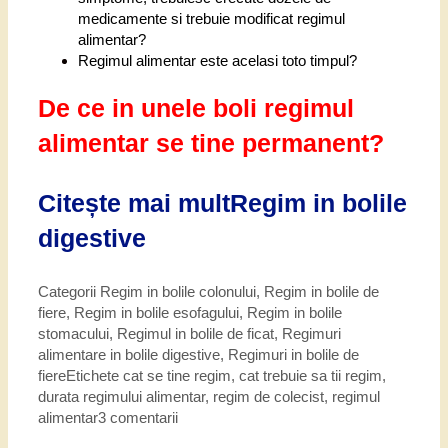
medicamente si trebuie modificat regimul
alimentar?
Regimul alimentar este acelasi toto timpul?
De ce in unele boli regimul
alimentar se tine permanent?
Citește mai mult
Regim in bolile
digestive
Categorii
Regim in bolile colonului
,
Regim in bolile de
fiere
,
Regim in bolile esofagului
,
Regim in bolile
stomacului
,
Regimul in bolile de ficat
,
Regimuri
alimentare in bolile digestive
,
Regimuri in bolile de
fiere
Etichete
cat se tine regim
,
cat trebuie sa tii regim
,
durata regimului alimentar
,
regim de colecist
,
regimul
alimentar
3 comentarii