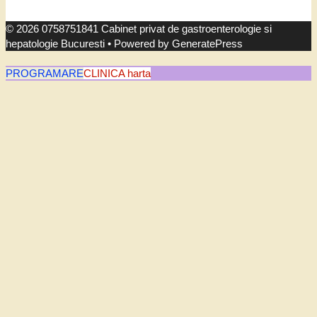
© 2026 0758751841 Cabinet privat de gastroenterologie si
hepatologie Bucuresti
• Powered by
GeneratePress
PROGRAMARE
CLINICA harta