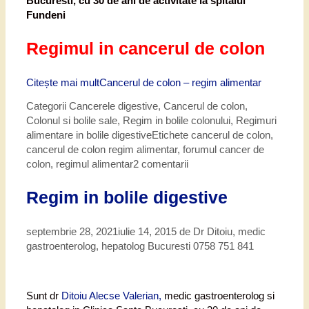
Bucuresti, cu 30 de ani de activitate la spitalul
Fundeni
Regimul in cancerul de colon
Citește mai mult
Cancerul de colon – regim alimentar
Categorii
Cancerele digestive
,
Cancerul de colon
,
Colonul si bolile sale
,
Regim in bolile colonului
,
Regimuri
alimentare in bolile digestive
Etichete
cancerul de colon
,
cancerul de colon regim alimentar
,
forumul cancer de
colon
,
regimul alimentar
2 comentarii
Regim in bolile digestive
septembrie 28, 2021
iulie 14, 2015
de
Dr Ditoiu, medic
gastroenterolog, hepatolog Bucuresti 0758 751 841
Sunt dr
Ditoiu Alecse Valerian,
medic gastroenterolog si