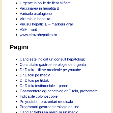
Urgente in bolile de ficat si fiere
Vaccinarea in hepatita B
Varicele esofagiene
VIremia in hepatita
Virusul hepatic B – markerii virali
VSH marit
www.cirozahepatica.ro
Pagini
Cand este indicat un consult hepatologic
Consultatie gastroenterologie de urgenta
Dr Ditoiu – filme medicale pe youtube
Dr Ditoiu pe media
Dr Ditoiu pe tiktok
Dr Ditoiu testimoniale – pareri
Gastroenterolog-hepatolog dr Ditoiu, prezentare
Indicatiile colonoscopiei
Pe youtube- prezentari medicale
Programari gastroenterologie on-line
Cand ar trebui sa mergi la un medic