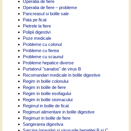
Operatia de fiere
Operatia de fiere – probleme
Pancreasul si bolile sale
Pata pe ficat
Pietrele la fiere
Polipii digestivi
Poze medicale
Probleme cu colonul
Probleme cu fierea
Probleme cu scaunul
Probleme hepatice diverse
Purtatorul "sanatos" de virus B
Recomandari medicale in bolile digestive
Regim in bolile colonului
Regim in bolile de fiere
Regim in bolile esofagului
Regim in bolile stomacului
Regimul in bolile de ficat
Regimuri alimentare in bolile digestive
Regimuri in bolile de fiere
Sangerarea digestiva
Sarcina (gravida) si virusurile hepatitei B si C