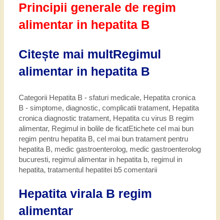
Principii generale de regim
alimentar in hepatita B
Citește mai mult
Regimul
alimentar in hepatita B
Categorii
Hepatita B - sfaturi medicale
,
Hepatita cronica
B - simptome, diagnostic, complicatii tratament
,
Hepatita
cronica diagnostic tratament
,
Hepatita cu virus B regim
alimentar
,
Regimul in bolile de ficat
Etichete
cel mai bun
regim pentru hepatita B
,
cel mai bun tratament pentru
hepatita B
,
medic gastroenterolog
,
medic gastroenterolog
bucuresti
,
regimul alimentar in hepatita b
,
regimul in
hepatita
,
tratamentul hepatitei b
5 comentarii
Hepatita virala B regim
alimentar