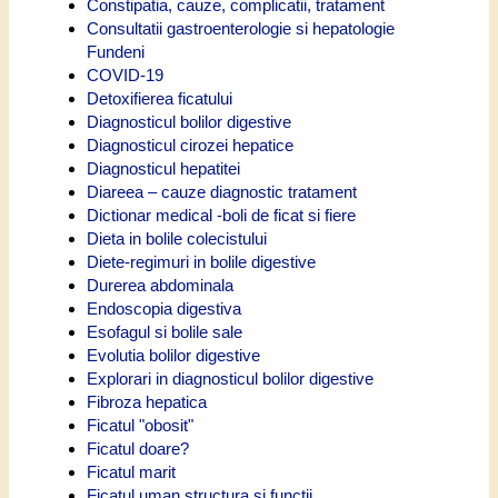
Constipatia, cauze, complicatii, tratament
Consultatii gastroenterologie si hepatologie
Fundeni
COVID-19
Detoxifierea ficatului
Diagnosticul bolilor digestive
Diagnosticul cirozei hepatice
Diagnosticul hepatitei
Diareea – cauze diagnostic tratament
Dictionar medical -boli de ficat si fiere
Dieta in bolile colecistului
Diete-regimuri in bolile digestive
Durerea abdominala
Endoscopia digestiva
Esofagul si bolile sale
Evolutia bolilor digestive
Explorari in diagnosticul bolilor digestive
Fibroza hepatica
Ficatul "obosit"
Ficatul doare?
Ficatul marit
Ficatul uman structura si functii