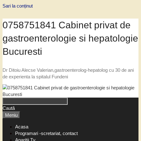
Sari la conținut
0758751841 Cabinet privat de
gastroenterologie si hepatologie
Bucuresti
Dr Ditoiu Alecse Valerian,gastroenterolog-hepatolog cu 30 de ani
de experienta la spitalul Fundeni
Caută
Meniu
Acasa
Programari -scretariat, contact
Aparitii Tv