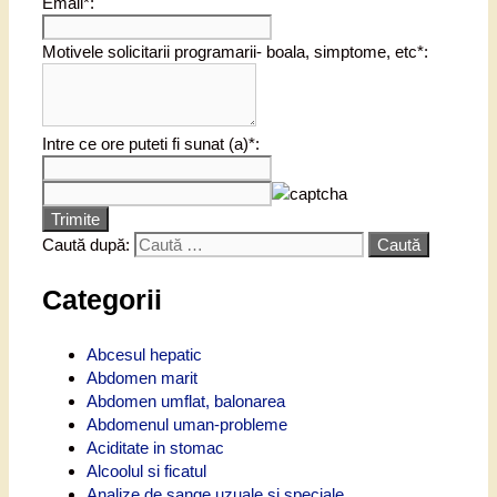
Email*:
Motivele solicitarii programarii- boala, simptome, etc*:
Intre ce ore puteti fi sunat (a)*:
Trimite
Caută după:
Categorii
Abcesul hepatic
Abdomen marit
Abdomen umflat, balonarea
Abdomenul uman-probleme
Aciditate in stomac
Alcoolul si ficatul
Analize de sange uzuale si speciale