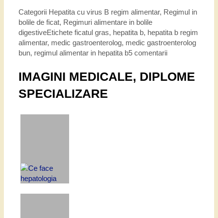
Categorii
Hepatita cu virus B regim alimentar
,
Regimul in
bolile de ficat
,
Regimuri alimentare in bolile
digestive
Etichete
ficatul gras
,
hepatita b
,
hepatita b regim
alimentar
,
medic gastroenterolog
,
medic gastroenterolog
bun
,
regimul alimentar in hepatita b
5 comentarii
IMAGINI MEDICALE, DIPLOME
SPECIALIZARE