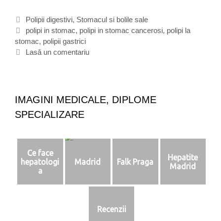
o
l
C
Polipii digestivi
,
Stomacul si bolile sale
i
a
E
polipi in stomac
,
polipi in stomac cancerosi
,
polipi la
p
stomac
t
t
,
polipii gastrici
i
e
i
Lasă un comentariu
i
g
c
g
o
h
a
r
e
s
i
t
t
IMAGINI MEDICALE, DIPLOME
i
e
r
SPECIALIZARE
i
c
i
,
Ce face
Hepatite
c
hepatologi
Madrid
Falk Praga
Madrid
a
a
n
c
e
Recenzii
r