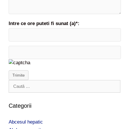
Intre ce ore puteti fi sunat (a)*:
Trimite
C
a
u
t
Categorii
ă
d
Abcesul hepatic
u