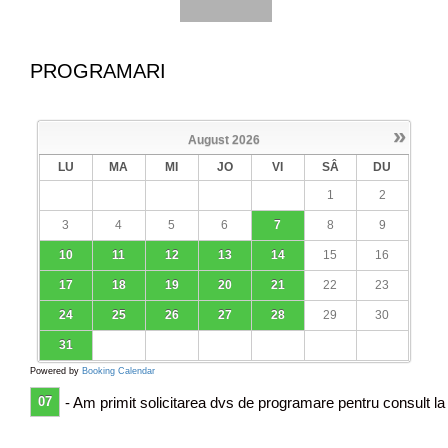
o
s
i
s
PROGRAMARI
a
u
n
»
August
2026
e
LU
MA
MI
JO
VI
SÂ
DU
c
a
1
2
n
3
4
5
6
7
8
9
c
e
10
11
12
13
14
15
16
r
17
18
19
20
21
22
23
o
24
25
26
27
28
29
30
s
i
31
Powered by
Booking Calendar
07
- Am primit solicitarea dvs de programare pentru consult la