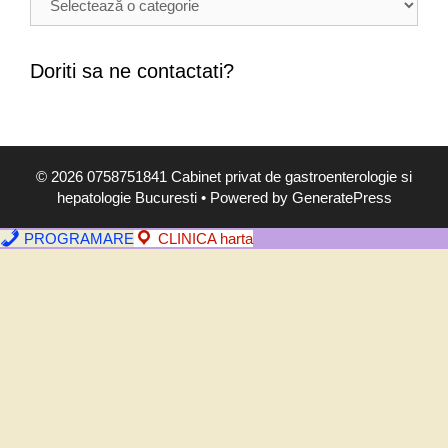
o
l
i
Doriti sa ne contactati?
,
s
i
m
© 2026 0758751841 Cabinet privat de gastroenterologie si
p
hepatologie Bucuresti
• Powered by
GeneratePress
t
o
PROGRAMARE
CLINICA harta
m
e
,
d
i
a
g
n
o