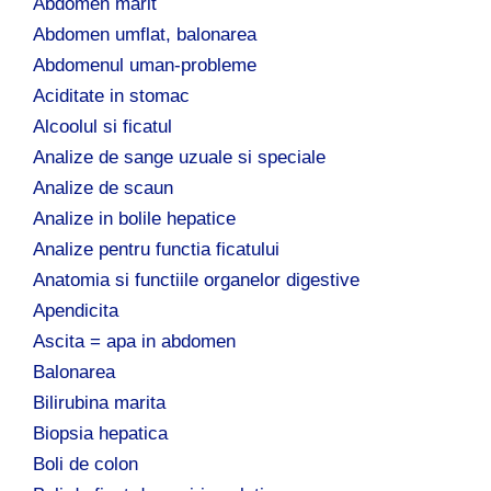
p
Abdomen marit
ă
Abdomen umflat, balonarea
:
Abdomenul uman-probleme
Aciditate in stomac
Alcoolul si ficatul
Analize de sange uzuale si speciale
Analize de scaun
Analize in bolile hepatice
Analize pentru functia ficatului
Anatomia si functiile organelor digestive
Apendicita
Ascita = apa in abdomen
Balonarea
Bilirubina marita
Biopsia hepatica
Boli de colon