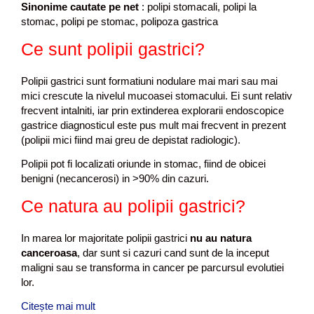
Sinonime cautate pe net
: polipi stomacali, polipi la
stomac, polipi pe stomac, polipoza gastrica
Ce sunt polipii gastrici?
Polipii gastrici sunt formatiuni nodulare mai mari sau mai
mici crescute la nivelul mucoasei stomacului. Ei sunt relativ
frecvent intalniti, iar prin extinderea explorarii endoscopice
gastrice diagnosticul este pus mult mai frecvent in prezent
(polipii mici fiind mai greu de depistat radiologic).
Polipii pot fi localizati oriunde in stomac, fiind de obicei
benigni (necancerosi) in >90% din cazuri.
Ce natura au polipii gastrici?
In marea lor majoritate polipii gastrici
nu au natura
canceroasa
, dar sunt si cazuri cand sunt de la inceput
maligni sau se transforma in cancer pe parcursul evolutiei
lor.
Citește mai mult
P