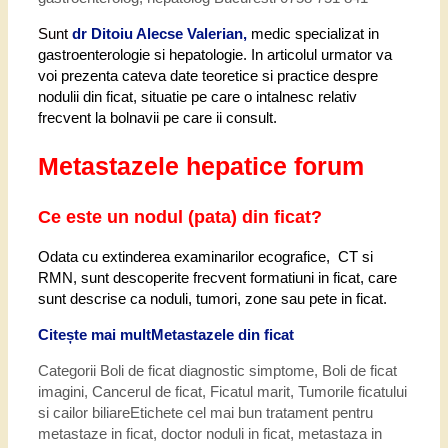
Sunt
dr Ditoiu Alecse Valerian,
medic specializat in
gastroenterologie si hepatologie. In articolul urmator va
voi prezenta cateva date teoretice si practice despre
nodulii din ficat, situatie pe care o intalnesc relativ
frecvent la bolnavii pe care ii consult.
Metastazele hepatice forum
Ce este un nodul (pata) din ficat?
Odata cu extinderea examinarilor ecografice, CT si
RMN, sunt descoperite frecvent formatiuni in ficat, care
sunt descrise ca noduli, tumori, zone sau pete in ficat.
Citește mai mult
Metastazele din ficat
Categorii
Boli de ficat diagnostic simptome
,
Boli de ficat
imagini
,
Cancerul de ficat
,
Ficatul marit
,
Tumorile ficatului
si cailor biliare
Etichete
cel mai bun tratament pentru
metastaze in ficat
,
doctor noduli in ficat
,
metastaza in