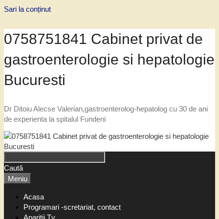
Sari la conținut
0758751841 Cabinet privat de
gastroenterologie si hepatologie
Bucuresti
Dr Ditoiu Alecse Valerian,gastroenterolog-hepatolog cu 30 de ani
de experienta la spitalul Fundeni
Caută
Meniu
Acasa
Programari -scretariat, contact
Aparitii Tv