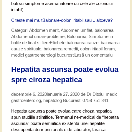
boli su simptome asemanatoare cu cele ale colonului
iritabil)
Citește mai mult
Balonare-colon iritabil sau .. altceva?
Categorii
Abdomen marit
,
Abdomen umflat, balonarea
,
Abdomenul uman-probleme
,
Balonarea
,
Simptome in
bolile de ficat si fiere
Etichete
balonarea cauze
,
balonarea
cauze spirituale
,
balonarea remedii
,
colon iritabil forum
,
medici gastroenterologi bucuresti
Lasă un comentariu
Hepatita ascunsa poate evolua
spre ciroza hepatica
decembrie 6, 2020
ianuarie 27, 2020
de
Dr Ditoiu, medic
gastroenterolog, hepatolog Bucuresti 0758 751 841
Hepatita ascunsa poate evolua catre ciroza hepatica
spun studiile stiintifice. Termenul ne-medical de “hepatita
ascunsa” poate semnifica existenta unei hepatite
descoperita doar prin analize de laborator, fara ca