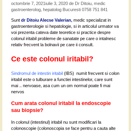
octombrie 7, 2021
iulie 3, 2020
de
Dr Ditoiu, medic
gastroenterolog, hepatolog Bucuresti 0758 751 841
Sunt
dr Ditoiu Alecse Valerian,
medic specializat in
gastroenterologie si hepatologie, si in articolul urmator va
voi prezenta cateva date teoretice si practice despre
colonul iritabil probleme de sanatate pe care o intalnesc
relativ frecvent la bolnavii pe care ii consult.
Ce este colonul iritabil?
Sindromul de intestin iritabil
(IBS) numit frecvent si colon
iritabil este o tulburare a functiei intestinelor, care sunt
mai .. nervoase, asa cum un om normal poate fi mai
nervos
Cum arata colonul iritabil la endoscopie
sau biopsie?
In colonul (intestinul) iritabil nu sunt modificari la
colonoscopie (colonoscopia se face pentru a cauta alte