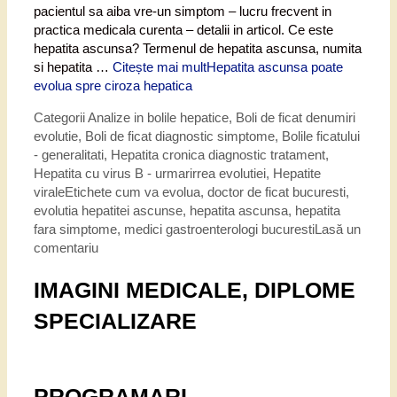
pacientul sa aiba vre-un simptom – lucru frecvent in
practica medicala curenta – detalii in articol. Ce este
hepatita ascunsa? Termenul de hepatita ascunsa, numita
si hepatita …
Citește mai mult
Hepatita ascunsa poate
evolua spre ciroza hepatica
Categorii
Analize in bolile hepatice
,
Boli de ficat denumiri
evolutie
,
Boli de ficat diagnostic simptome
,
Bolile ficatului
- generalitati
,
Hepatita cronica diagnostic tratament
,
Hepatita cu virus B - urmarirrea evolutiei
,
Hepatite
virale
Etichete
cum va evolua
,
doctor de ficat bucuresti
,
evolutia hepatitei ascunse
,
hepatita ascunsa
,
hepatita
fara simptome
,
medici gastroenterologi bucuresti
Lasă un
comentariu
IMAGINI MEDICALE, DIPLOME
SPECIALIZARE
PROGRAMARI