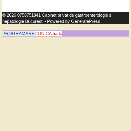
© 2026 0758751841 Cabinet privat de gastroenterologie si
hepatologie Bucuresti
• Powered by
GeneratePress
PROGRAMARE
CLINICA harta