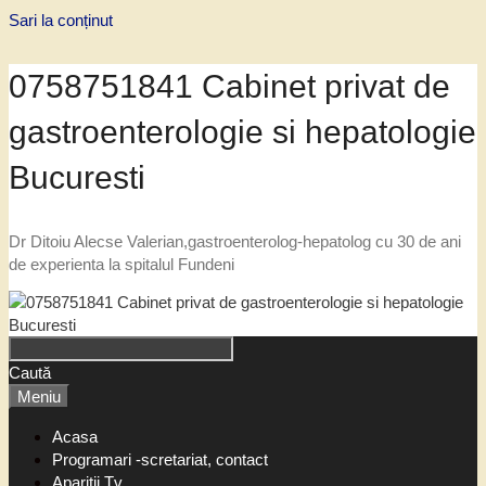
Sari la conținut
0758751841 Cabinet privat de
gastroenterologie si hepatologie
Bucuresti
Dr Ditoiu Alecse Valerian,gastroenterolog-hepatolog cu 30 de ani
de experienta la spitalul Fundeni
Caută
Meniu
Acasa
Programari -scretariat, contact
Aparitii Tv