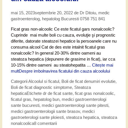
mai 15, 2023
septembrie 20, 2022
de
Dr Ditoiu, medic
gastroenterolog, hepatolog Bucuresti 0758 751 841
Ficat gras non-alcoolic Ce este ficatul gars nonalcoolic?
Cuprinde mai multe boli cu cauza, evoluţie şi prognostic
diferite, datorate steatozei hepatice la persoanele care nu
consuma alcool Cat de des este intalnit ficatul gras
nonalcoolic? In general 20-30% dintre oameni au
steatoza hepatica (depunere de grasime in ficat), iar cca
10-15% dintre oameni au steatohepatita …
Citește mai
mult
Despre imbolnavirea ficatului din cauza alcoolului
Categorii
Alcoolul si ficatul
,
Boli de ficat denumiri evolutie
,
Boli de ficat diagnostic simptome
,
Steatoza
hepatica
Etichete
dr de ficat sante
,
ficat gras nonalcoolic
,
ficatul gras
,
hepatolog bun
,
medici gastroemterologi
sante bucuresti
,
medici gastroenterologi sante pitesti
,
medici gastroenterologii sante brasov
,
medici
gastroeterologi sante ploiesti
,
steatoza hepatica
,
steatoza
nonalcoolica
8 comentarii