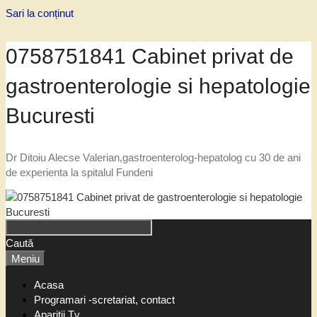
Sari la conținut
0758751841 Cabinet privat de
gastroenterologie si hepatologie
Bucuresti
Dr Ditoiu Alecse Valerian,gastroenterolog-hepatolog cu 30 de ani
de experienta la spitalul Fundeni
Caută
Meniu
Acasa
Programari -scretariat, contact
Aparitii Tv