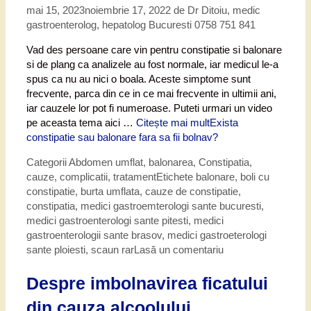
mai 15, 2023
noiembrie 17, 2022
de
Dr Ditoiu, medic
gastroenterolog, hepatolog Bucuresti 0758 751 841
Vad des persoane care vin pentru constipatie si balonare
si de plang ca analizele au fost normale, iar medicul le-a
spus ca nu au nici o boala. Aceste simptome sunt
frecvente, parca din ce in ce mai frecvente in ultimii ani,
iar cauzele lor pot fi numeroase. Puteti urmari un video
pe aceasta tema aici …
Citește mai mult
Exista
constipatie sau balonare fara sa fii bolnav?
Categorii
Abdomen umflat, balonarea
,
Constipatia,
cauze, complicatii, tratament
Etichete
balonare
,
boli cu
constipatie
,
burta umflata
,
cauze de constipatie
,
constipatia
,
medici gastroemterologi sante bucuresti
,
medici gastroenterologi sante pitesti
,
medici
gastroenterologii sante brasov
,
medici gastroeterologi
sante ploiesti
,
scaun rar
Lasă un comentariu
Despre imbolnavirea ficatului
din cauza alcoolului