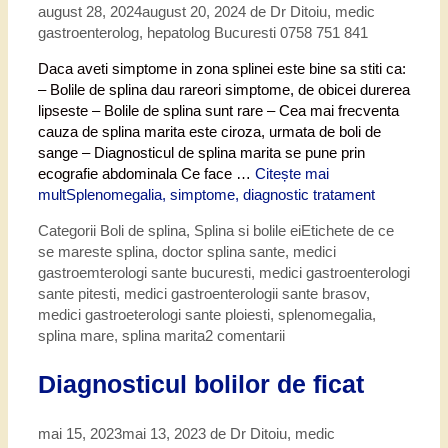
august 28, 2024
august 20, 2024
de
Dr Ditoiu, medic
gastroenterolog, hepatolog Bucuresti 0758 751 841
Daca aveti simptome in zona splinei este bine sa stiti ca:
– Bolile de splina dau rareori simptome, de obicei durerea
lipseste – Bolile de splina sunt rare – Cea mai frecventa
cauza de splina marita este ciroza, urmata de boli de
sange – Diagnosticul de splina marita se pune prin
ecografie abdominala Ce face …
Citește mai
mult
Splenomegalia, simptome, diagnostic tratament
Categorii
Boli de splina
,
Splina si bolile ei
Etichete
de ce
se mareste splina
,
doctor splina sante
,
medici
gastroemterologi sante bucuresti
,
medici gastroenterologi
sante pitesti
,
medici gastroenterologii sante brasov
,
medici gastroeterologi sante ploiesti
,
splenomegalia
,
splina mare
,
splina marita
2 comentarii
Diagnosticul bolilor de ficat
mai 15, 2023
mai 13, 2023
de
Dr Ditoiu, medic