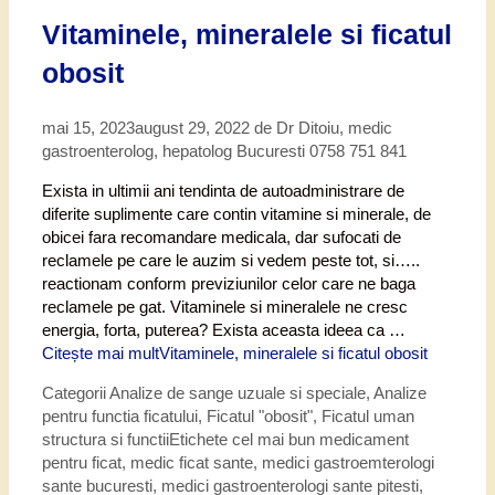
Vitaminele, mineralele si ficatul
obosit
mai 15, 2023
august 29, 2022
de
Dr Ditoiu, medic
gastroenterolog, hepatolog Bucuresti 0758 751 841
Exista in ultimii ani tendinta de autoadministrare de
diferite suplimente care contin vitamine si minerale, de
obicei fara recomandare medicala, dar sufocati de
reclamele pe care le auzim si vedem peste tot, si…..
reactionam conform previziunilor celor care ne baga
reclamele pe gat. Vitaminele si mineralele ne cresc
energia, forta, puterea? Exista aceasta ideea ca …
Citește mai mult
Vitaminele, mineralele si ficatul obosit
Categorii
Analize de sange uzuale si speciale
,
Analize
pentru functia ficatului
,
Ficatul "obosit"
,
Ficatul uman
structura si functii
Etichete
cel mai bun medicament
pentru ficat
,
medic ficat sante
,
medici gastroemterologi
sante bucuresti
,
medici gastroenterologi sante pitesti
,