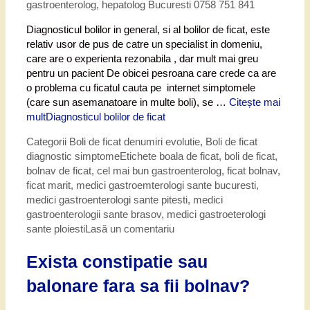
gastroenterolog, hepatolog Bucuresti 0758 751 841
Diagnosticul bolilor in general, si al bolilor de ficat, este
relativ usor de pus de catre un specialist in domeniu,
care are o experienta rezonabila , dar mult mai greu
pentru un pacient De obicei pesroana care crede ca are
o problema cu ficatul cauta pe internet simptomele
(care sun asemanatoare in multe boli), se …
Citește mai
mult
Diagnosticul bolilor de ficat
Categorii
Boli de ficat denumiri evolutie
,
Boli de ficat
diagnostic simptome
Etichete
boala de ficat
,
boli de ficat
,
bolnav de ficat
,
cel mai bun gastroenterolog
,
ficat bolnav
,
ficat marit
,
medici gastroemterologi sante bucuresti
,
medici gastroenterologi sante pitesti
,
medici
gastroenterologii sante brasov
,
medici gastroeterologi
sante ploiesti
Lasă un comentariu
Exista constipatie sau
balonare fara sa fii bolnav?