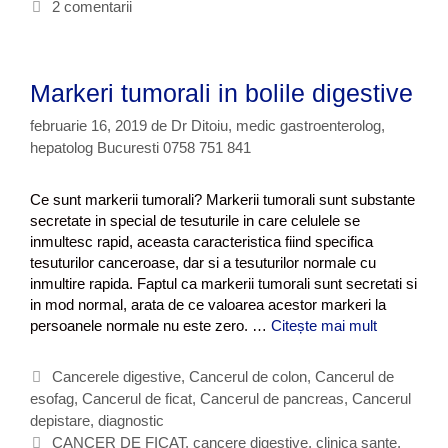
e
i
2 comentarii
i
g
c
i
o
h
t
r
e
u
Markeri tumorali in bolile digestive
i
t
m
i
e
o
februarie 16, 2019
de
Dr Ditoiu, medic gastroenterolog,
r
hepatolog Bucuresti 0758 751 841
a
l
Ce sunt markerii tumorali? Markerii tumorali sunt substante
i
secretate in special de tesuturile in care celulele se
inmultesc rapid, aceasta caracteristica fiind specifica
tesuturilor canceroase, dar si a tesuturilor normale cu
inmultire rapida. Faptul ca markerii tumorali sunt secretati si
in mod normal, arata de ce valoarea acestor markeri la
persoanele normale nu este zero. …
Citește mai mult
M
a
r
C
Cancerele digestive
,
Cancerul de colon
,
Cancerul de
k
esofag
a
,
Cancerul de ficat
,
Cancerul de pancreas
,
Cancerul
e
depistare, diagnostic
t
r
e
E
CANCER DE FICAT
,
cancere digestive
,
clinica sante
,