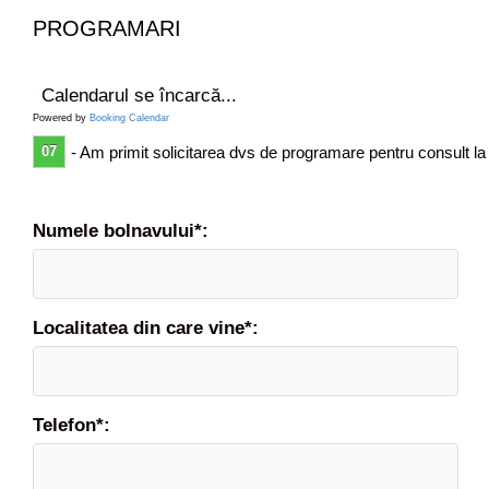
t
PROGRAMARI
i
v
e
Calendarul se încarcă...
Powered by
Booking Calendar
07
- Am primit solicitarea dvs de programare pentru consult la
Numele bolnavului*:
Localitatea din care vine*:
Telefon*: