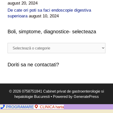
august 20, 2024
De cate ori poti sa faci endoscopie digestiva
superioara
august 10, 2024
Boli, simptome, diagnostice- selecteaza
B
o
l
i
Doriti sa ne contactati?
,
s
i
m
© 2026 0758751841 Cabinet privat de gastroenterologie si
p
hepatologie Bucuresti
• Powered by
GeneratePress
t
o
PROGRAMARE
CLINICA harta
m