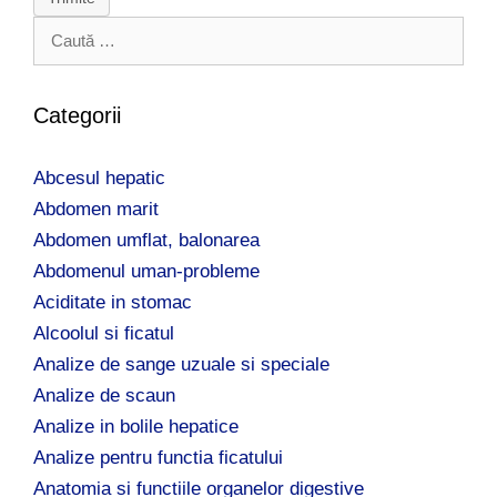
C
a
u
t
Categorii
ă
d
Abcesul hepatic
u
p
Abdomen marit
ă
Abdomen umflat, balonarea
:
Abdomenul uman-probleme
Aciditate in stomac
Alcoolul si ficatul
Analize de sange uzuale si speciale
Analize de scaun
Analize in bolile hepatice
Analize pentru functia ficatului
Anatomia si functiile organelor digestive