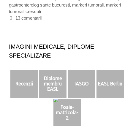
i
gastroenterolog sante bucuresti
g
t
,
markeri tumorali
,
markeri
t
tumorali crescuti
o
i
u
r
c
13 comentarii
m
i
h
o
i
e
r
t
a
e
l
IMAGINI MEDICALE, DIPLOME
i
SPECIALIZARE
i
n
b
o
Diplome
l
Recenzii
membru
IASGO
EASL Berlin
i
EASL
l
e
Foaie-
d
matricola-
i
2
g
e
s