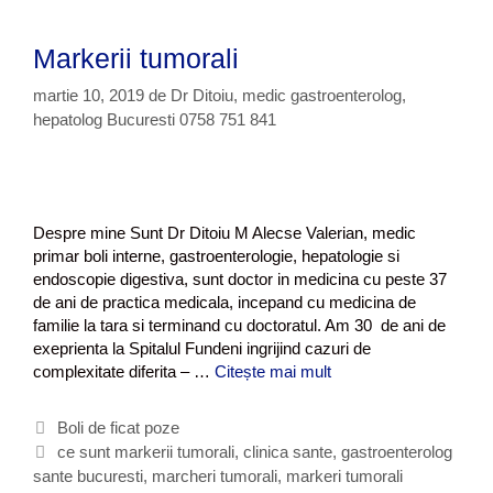
Markerii tumorali
martie 10, 2019
de
Dr Ditoiu, medic gastroenterolog,
hepatolog Bucuresti 0758 751 841
Despre mine Sunt Dr Ditoiu M Alecse Valerian, medic
primar boli interne, gastroenterologie, hepatologie si
endoscopie digestiva, sunt doctor in medicina cu peste 37
de ani de practica medicala, incepand cu medicina de
familie la tara si terminand cu doctoratul. Am 30 de ani de
exeprienta la Spitalul Fundeni ingrijind cazuri de
complexitate diferita – …
Citește mai mult
M
a
r
C
Boli de ficat poze
k
a
E
ce sunt markerii tumorali
,
clinica sante
,
gastroenterolog
e
sante bucuresti
t
t
,
marcheri tumorali
,
markeri tumorali
r