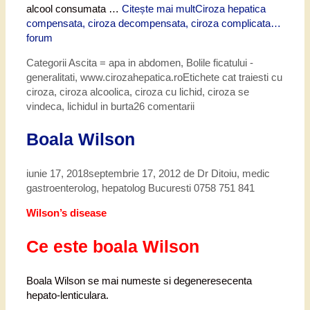
alcool consumata …
Citește mai mult
Ciroza hepatica
compensata, ciroza decompensata, ciroza complicata…
forum
Categorii
Ascita = apa in abdomen
,
Bolile ficatului -
generalitati
,
www.cirozahepatica.ro
Etichete
cat traiesti cu
ciroza
,
ciroza alcoolica
,
ciroza cu lichid
,
ciroza se
vindeca
,
lichidul in burta
26 comentarii
Boala Wilson
iunie 17, 2018
septembrie 17, 2012
de
Dr Ditoiu, medic
gastroenterolog, hepatolog Bucuresti 0758 751 841
Wilson’s disease
Ce este boala Wilson
Boala Wilson se mai numeste si degeneresecenta
hepato-lenticulara.