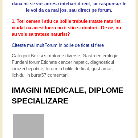
daca mi se vor adresa intebari direct, iar raspunsurile
le voi da ca mai jos, sau direct pe forum.
1.
Toti oamenii stiu ca bolile trebuie tratate naturist,
ciudat ca acest lucru nu il stiu si doctorii. De ce, nu
au voie sa trateze naturist?
Citește mai mult
Forum in bolile de ficat si fiere
Categorii
Boli si simptome diverse
,
Gastroenterologie
Fundeni forum
Etichete
cancer hepatic
,
diagnosticul
cirozei hepatice
,
forum in bolile de ficat
,
gust amar
,
lichidul in burta
57 comentarii
IMAGINI MEDICALE, DIPLOME
SPECIALIZARE