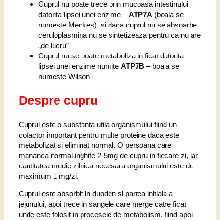
Cuprul nu poate trece prin mucoasa intestinului
datorita lipsei unei enzime –
ATP7A
(boala se
numeste Menkes), si daca cuprul nu se absoarbe,
ceruloplasmina nu se sintetizeaza pentru ca nu are
„de lucru”
Cuprul nu se poate metaboliza in ficat datorita
lipsei unei enzime numite
ATP7B
– boala se
numeste Wilson
Despre cupru
Cuprul este o substanta utila organismului fiind un
cofactor important pentru multe proteine daca este
metabolizat si eliminat normal. O persoana care
mananca normal inghite 2-5mg de cupru in fiecare zi, iar
cantitatea medie zilnica necesara organismului este de
maximum 1 mg/zi.
Cuprul este absorbit in duoden si partea initiala a
jejunului, apoi trece in sangele care merge catre ficat
unde este folosit in procesele de metabolism, fiind apoi