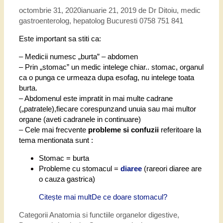
octombrie 31, 2020
ianuarie 21, 2019
de
Dr Ditoiu, medic
gastroenterolog, hepatolog Bucuresti 0758 751 841
Este important sa stiti ca:
– Medicii numesc „burta” – abdomen
– Prin „stomac” un medic intelege chiar.. stomac, organul
ca o punga ce urmeaza dupa esofag, nu intelege toata
burta.
– Abdomenul este impratit in mai multe cadrane
(„patratele),fiecare corespunzand unuia sau mai multor
organe (aveti cadranele in continuare)
– Cele mai frecvente
probleme si confuzii
referitoare la
tema mentionata sunt :
Stomac = burta
Probleme cu stomacul
=
diaree
(
rareori diaree are
o cauza gastrica)
Citește mai mult
De ce doare stomacul?
Categorii
Anatomia si functiile organelor digestive
,