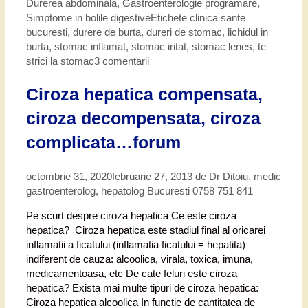
Durerea abdominala
,
Gastroenterologie programare
,
Simptome in bolile digestive
Etichete
clinica sante
bucuresti
,
durere de burta
,
dureri de stomac
,
lichidul in
burta
,
stomac inflamat
,
stomac iritat
,
stomac lenes
,
te
strici la stomac
3 comentarii
Ciroza hepatica compensata,
ciroza decompensata, ciroza
complicata…forum
octombrie 31, 2020
februarie 27, 2013
de
Dr Ditoiu, medic
gastroenterolog, hepatolog Bucuresti 0758 751 841
Pe scurt despre ciroza hepatica Ce este ciroza
hepatica? Ciroza hepatica este stadiul final al oricarei
inflamatii a ficatului (inflamatia ficatului = hepatita)
indiferent de cauza: alcoolica, virala, toxica, imuna,
medicamentoasa, etc De cate feluri este ciroza
hepatica? Exista mai multe tipuri de ciroza hepatica:
Ciroza hepatica alcoolica In functie de cantitatea de