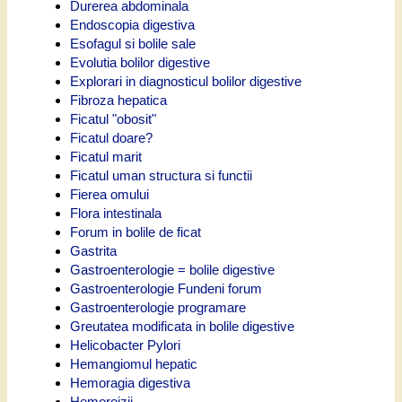
Durerea abdominala
Endoscopia digestiva
Esofagul si bolile sale
Evolutia bolilor digestive
Explorari in diagnosticul bolilor digestive
Fibroza hepatica
Ficatul "obosit"
Ficatul doare?
Ficatul marit
Ficatul uman structura si functii
Fierea omului
Flora intestinala
Forum in bolile de ficat
Gastrita
Gastroenterologie = bolile digestive
Gastroenterologie Fundeni forum
Gastroenterologie programare
Greutatea modificata in bolile digestive
Helicobacter Pylori
Hemangiomul hepatic
Hemoragia digestiva
Hemoroizii