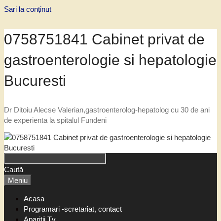
Sari la conținut
0758751841 Cabinet privat de
gastroenterologie si hepatologie
Bucuresti
Dr Ditoiu Alecse Valerian,gastroenterolog-hepatolog cu 30 de ani
de experienta la spitalul Fundeni
Caută
Meniu
Acasa
Programari -scretariat, contact
Aparitii Tv