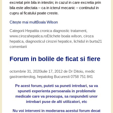
excretat prin bila in intestin; in cazul in care excretia prin
bila este afectata – ca in icterul mecanic – continutul in
cupru al ficatului poate creste.
Citește mai mult
Boala Wilson
Categorii
Hepatita cronica diagnostic tratament
,
www.cirozahepatica.ro
Etichete
boala wilson
,
ciroza
hepatica
,
diagnosticul cirozei hepatice
,
lichidul in burta
21
comentarii
Forum in bolile de ficat si fiere
octombrie 31, 2020
iulie 17, 2012
de
Dr Ditoiu, medic
gastroenterolog, hepatolog Bucuresti 0758 751 841
Pe acest forum, puteti sa puneti intrebari, sa va
spuneti experienta persoanala in problemele
medicale care va preocupa, sa raspundeti unor
intrebari puse de alti utilizatori, etc
Nu voi interveni in moderarea acestui forum decat