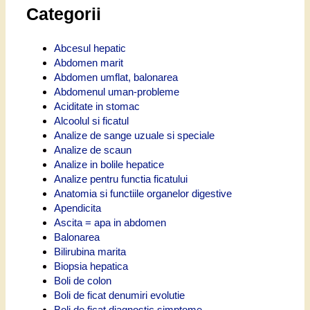
Categorii
Abcesul hepatic
Abdomen marit
Abdomen umflat, balonarea
Abdomenul uman-probleme
Aciditate in stomac
Alcoolul si ficatul
Analize de sange uzuale si speciale
Analize de scaun
Analize in bolile hepatice
Analize pentru functia ficatului
Anatomia si functiile organelor digestive
Apendicita
Ascita = apa in abdomen
Balonarea
Bilirubina marita
Biopsia hepatica
Boli de colon
Boli de ficat denumiri evolutie
Boli de ficat diagnostic simptome