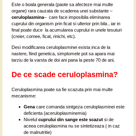
Este o boala generala (paote sa afecteze mai multe
organe) rara cauzata de scaderea unei substante –
ceruloplasmina
– care face imposibila eliminarea
cuprului din organism prin ficat si ulterior prin bila , iar in
final poate duce la acumularea cuprului in unele tesuturi
(creier, cornee, ficat, rinichi, etc).
Desi modificarea ceruloplasminei exista inca de la
nastere, fiind genetica, simptomele pot sa apara mai
tarziu de la varsta de doi ani pana la peste 70 de ani.
De ce scade ceruloplasmina?
Ceruloplasmina poate sa fie scazuta prin mai multe
mecanisme:
Gena
care comanda sintgeza ceruloplasminei este
deficienta (aceruloplasminemia)
Nivelul
cuprului din sange este scazut
si de
aceea ceruloplasmina nu se sintetizeaza ( in caz
de malnutritie)