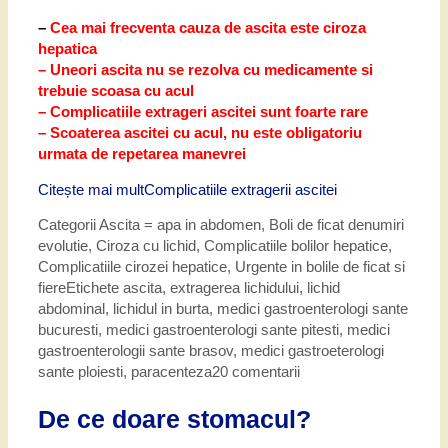
–
Cea mai frecventa cauza de ascita este ciroza
hepatica
– Uneori ascita nu se rezolva cu medicamente si
trebuie scoasa cu acul
– Complicatiile extrageri ascitei sunt foarte rare
– Scoaterea ascitei cu acul, nu este obligatoriu
urmata de repetarea manevrei
Citește mai mult
Complicatiile extragerii ascitei
Categorii
Ascita = apa in abdomen
,
Boli de ficat denumiri
evolutie
,
Ciroza cu lichid
,
Complicatiile bolilor hepatice
,
Complicatiile cirozei hepatice
,
Urgente in bolile de ficat si
fiere
Etichete
ascita
,
extragerea lichidului
,
lichid
abdominal
,
lichidul in burta
,
medici gastroenterologi sante
bucuresti
,
medici gastroenterologi sante pitesti
,
medici
gastroenterologii sante brasov
,
medici gastroeterologi
sante ploiesti
,
paracenteza
20 comentarii
De ce doare stomacul?