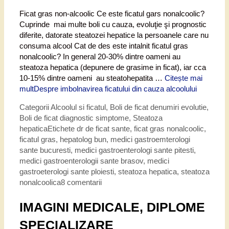
Ficat gras non-alcoolic Ce este ficatul gars nonalcoolic?
Cuprinde mai multe boli cu cauza, evoluţie şi prognostic
diferite, datorate steatozei hepatice la persoanele care nu
consuma alcool Cat de des este intalnit ficatul gras
nonalcoolic? In general 20-30% dintre oameni au
steatoza hepatica (depunere de grasime in ficat), iar cca
10-15% dintre oameni au steatohepatita …
Citește mai
mult
Despre imbolnavirea ficatului din cauza alcoolului
Categorii
Alcoolul si ficatul
,
Boli de ficat denumiri evolutie
,
Boli de ficat diagnostic simptome
,
Steatoza
hepatica
Etichete
dr de ficat sante
,
ficat gras nonalcoolic
,
ficatul gras
,
hepatolog bun
,
medici gastroemterologi
sante bucuresti
,
medici gastroenterologi sante pitesti
,
medici gastroenterologii sante brasov
,
medici
gastroeterologi sante ploiesti
,
steatoza hepatica
,
steatoza
nonalcoolica
8 comentarii
IMAGINI MEDICALE, DIPLOME
SPECIALIZARE