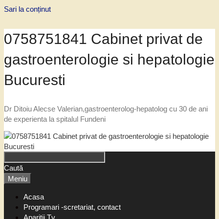
Sari la conținut
0758751841 Cabinet privat de
gastroenterologie si hepatologie
Bucuresti
Dr Ditoiu Alecse Valerian,gastroenterolog-hepatolog cu 30 de ani
de experienta la spitalul Fundeni
Caută
Meniu
Acasa
Programari -scretariat, contact
Aparitii Tv