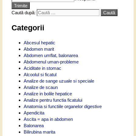
Trimite
Caută după:
Categorii
Abcesul hepatic
Abdomen marit
Abdomen umflat, balonarea
Abdomenul uman-probleme
Aciditate in stomac
Alcoolul si ficatul
Analize de sange uzuale si speciale
Analize de scaun
Analize in bolile hepatice
Analize pentru functia ficatului
Anatomia si functiile organelor digestive
Apendicita
Ascita = apa in abdomen
Balonarea
Bilirubina marita