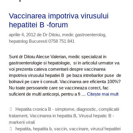
Vaccinarea impotriva virusului
hepatitei B -forum
aprilie 4, 2012
de
Dr Ditoiu, medic gastroenterolog,
hepatolog Bucuresti 0758 751 841
Sunt dr Ditoiu Alecse Valerian, medic specializat in
gastroenterologie si hepatologie, si in articolul urmator va
voi prezenta cateva comentarii despre vaccinarea
impotriva virusului hepatiei B pe baza intrebarilor puse de
bolnavii pe care ii consult. Vaccinarea are eficienta 100%?
Nu toate persoanele care se vaccineaza corect, fac
suficient de multi anticorpi, pentru a fi …
Citește mai mult
V
a
c
C
Hepatita cronica B - simptome, diagnostic, complicatii
c
tratament
a
,
Vaccinarea in hepatita B
,
Virusul hepatic B -
i
markerii virali
t
n
e
E
hepatita
,
hepatita b
,
vaccin
,
vaccinare
,
virusul hepatitei
a