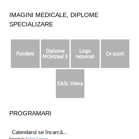
i
t
e
i
e
u
IMAGINI MEDICALE, DIPLOME
n
SPECIALIZARE
s
i
t
e
Diplome
Logo
c
Fundeni
Cv scurt
MOntreal 3
rezumat
u
i
n
f
EASL Viena
o
r
m
a
t
PROGRAMARI
i
i
d
Calendarul se încarcă...
e
Powered by
Booking Calendar