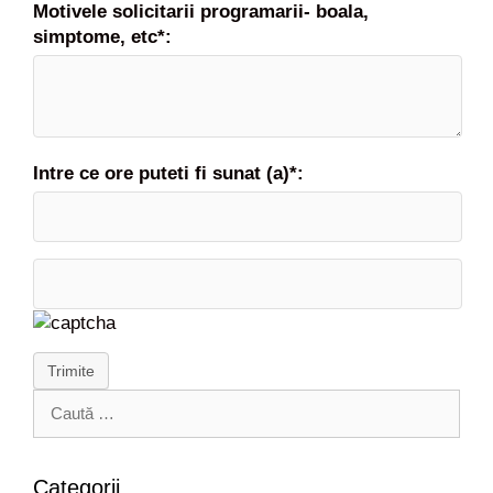
Motivele solicitarii programarii- boala,
simptome, etc*:
Intre ce ore puteti fi sunat (a)*:
Trimite
C
a
u
t
Categorii