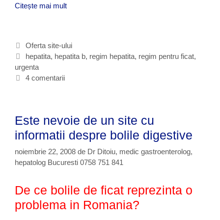
Citește mai mult
C
e
o
f
C
Oferta site-ului
e
a
E
hepatita
,
hepatita b
,
regim hepatita
,
regim pentru ficat
,
r
urgenta
t
t
a
e
i
4 comentarii
w
w
g
c
w
o
h
.
r
e
Este nevoie de un site cu
h
i
t
e
i
e
informatii despre bolile digestive
p
a
noiembrie 22, 2008
de
Dr Ditoiu, medic gastroenterolog,
t
hepatolog Bucuresti 0758 751 841
i
t
De ce bolile de ficat reprezinta o
e
.
problema in Romania?
r