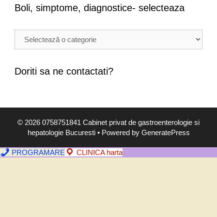
Boli, simptome, diagnostice- selecteaza
B
o
l
i
Doriti sa ne contactati?
,
s
i
m
© 2026 0758751841 Cabinet privat de gastroenterologie si
p
hepatologie Bucuresti
• Powered by
GeneratePress
t
o
PROGRAMARE
CLINICA harta
m
e
,
d
i
a