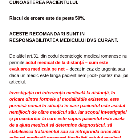
CUNOASTEREA PACIENTULUI.
Riscul de eroare este de peste 50%.
ACESTE RECOMANDARI SUNT IN
RESPONSABILITATEA MEDICULUI DVS CURANT.
De altfel a
rt.31
. din codul deontologic medical romanesc nu
permite
actul medical de la distanță – cum este
evaluarea medicala pe net –
decat in caz de urgenta sau
daca un medic este langa pacient nemijlocit- postez mai jos
articolul.
Investigația ori intervenția medicală la distanță, în
oricare dintre formele și modalitățile existente, este
permisă numai în situația în care pacientul este asistat
nemijlocit de către medicul său, iar scopul investigației
și procedurilor la care este supus pacientul este acela
de a ajuta medicul să determine diagnosticul, să
stabilească tratamentul sau să întreprindă orice altă
măsură medicală necesară finalizării actului medical