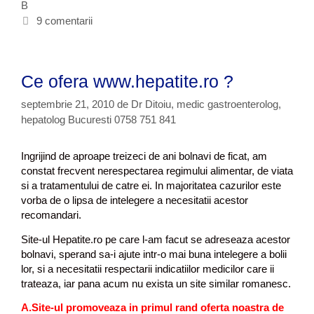
B
g
t
r
o
i
9 comentarii
e
r
c
a
i
h
i
i
e
m
Ce ofera www.hepatite.ro ?
t
p
e
o
septembrie 21, 2010
de
Dr Ditoiu, medic gastroenterolog,
t
hepatolog Bucuresti 0758 751 841
r
i
Ingrijind de aproape treizeci de ani bolnavi de ficat, am
v
constat frecvent nerespectarea regimului alimentar, de viata
a
si a tratamentului de catre ei. In majoritatea cazurilor este
v
vorba de o lipsa de intelegere a necesitatii acestor
i
recomandari.
r
u
Site-ul Hepatite.ro pe care l-am facut se adreseaza acestor
s
bolnavi, sperand sa-i ajute intr-o mai buna intelegere a bolii
u
lor, si a necesitatii respectarii indicatiilor medicilor care ii
l
trateaza, iar pana acum nu exista un site similar romanesc.
u
i
A.Site-ul promoveaza in primul rand oferta noastra de