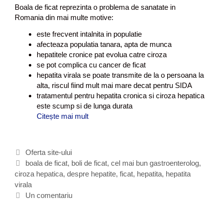
o
Boala de ficat reprezinta o problema de sanatate in
?
Romania din mai multe motive:
este frecvent intalnita in populatie
afecteaza populatia tanara, apta de munca
hepatitele cronice pat evolua catre ciroza
se pot complica cu cancer de ficat
hepatita virala se poate transmite de la o persoana la
alta, riscul fiind mult mai mare decat pentru SIDA
tratamentul pentru hepatita cronica si ciroza hepatica
este scump si de lunga durata
Citește mai mult
E
s
t
e
C
Oferta site-ului
n
a
E
boala de ficat
,
boli de ficat
,
cel mai bun gastroenterolog
,
e
ciroza hepatica
t
t
,
despre hepatite
,
ficat
,
hepatita
,
hepatita
v
virala
e
i
o
g
c
Un comentariu
i
o
h
e
r
e
d