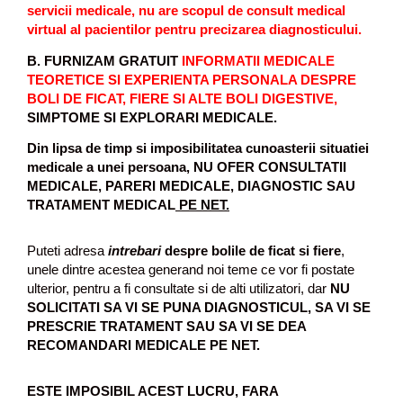
h
servicii medicale, nu are scopul de consult medical
e
virtual al pacientilor pentru precizarea diagnosticului.
p
B. FURNIZAM GRATUIT
INFORMATII MEDICALE
a
TEORETICE SI EXPERIENTA PERSONALA DESPRE
t
BOLI DE FICAT, FIERE SI ALTE BOLI DIGESTIVE,
i
SIMPTOME SI EXPLORARI MEDICALE.
t
e
Din lipsa de timp si imposibilitatea cunoasterii situatiei
i
medicale a unei persoana, NU OFER CONSULTATII
B
MEDICALE, PARERI MEDICALE, DIAGNOSTIC SAU
-
TRATAMENT MEDICAL
PE NET.
f
o
Puteti adresa
intrebari
despre bolile de ficat si fiere
,
r
unele dintre acestea generand noi teme ce vor fi postate
u
ulterior, pentru a fi consultate si de alti utilizatori, dar
NU
m
SOLICITATI SA VI SE PUNA DIAGNOSTICUL, SA VI SE
PRESCRIE TRATAMENT SAU SA VI SE DEA
RECOMANDARI MEDICALE PE NET.
ESTE IMPOSIBIL ACEST LUCRU, FARA