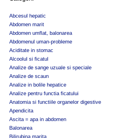
ă
d
Abcesul hepatic
u
p
Abdomen marit
ă
Abdomen umflat, balonarea
:
Abdomenul uman-probleme
Aciditate in stomac
Alcoolul si ficatul
Analize de sange uzuale si speciale
Analize de scaun
Analize in bolile hepatice
Analize pentru functia ficatului
Anatomia si functiile organelor digestive
Apendicita
Ascita = apa in abdomen
Balonarea
Bilirubina marita