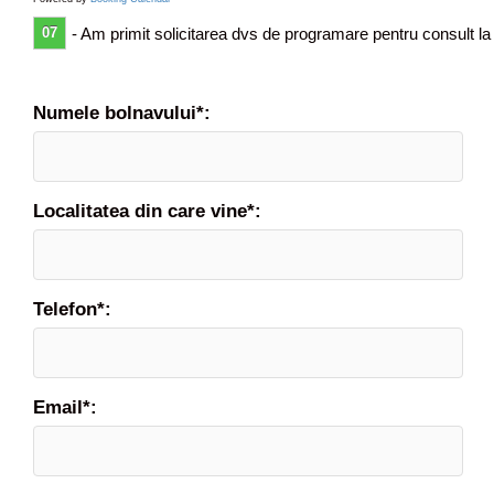
s
07
- Am primit solicitarea dvs de programare pentru consult la
p
r
e
b
Numele bolnavului*:
o
l
i
l
Localitatea din care vine*:
e
d
i
g
Telefon*:
e
s
t
i
Email*:
v
e