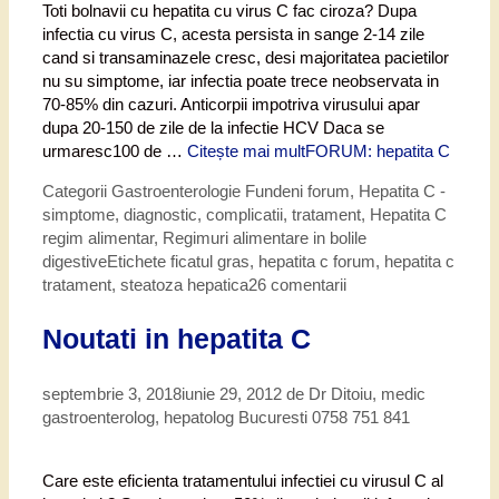
Toti bolnavii cu hepatita cu virus C fac ciroza? Dupa
infectia cu virus C, acesta persista in sange 2-14 zile
cand si transaminazele cresc, desi majoritatea pacietilor
nu su simptome, iar infectia poate trece neobservata in
70-85% din cazuri. Anticorpii impotriva virusului apar
dupa 20-150 de zile de la infectie HCV Daca se
urmaresc100 de …
Citește mai mult
FORUM: hepatita C
Categorii
Gastroenterologie Fundeni forum
,
Hepatita C -
simptome, diagnostic, complicatii, tratament
,
Hepatita C
regim alimentar
,
Regimuri alimentare in bolile
digestive
Etichete
ficatul gras
,
hepatita c forum
,
hepatita c
tratament
,
steatoza hepatica
26 comentarii
Noutati in hepatita C
septembrie 3, 2018
iunie 29, 2012
de
Dr Ditoiu, medic
gastroenterolog, hepatolog Bucuresti 0758 751 841
Care este eficienta tratamentului infectiei cu virusul C al