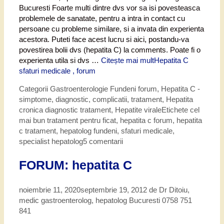
Bucuresti Foarte multi dintre dvs vor sa isi povesteasca
problemele de sanatate, pentru a intra in contact cu
persoane cu probleme similare, si a invata din experienta
acestora. Puteti face acest lucru si aici, postandu-va
povestirea bolii dvs (hepatita C) la comments. Poate fi o
experienta utila si dvs …
Citește mai mult
Hepatita C
sfaturi medicale , forum
Categorii
Gastroenterologie Fundeni forum
,
Hepatita C -
simptome, diagnostic, complicatii, tratament
,
Hepatita
cronica diagnostic tratament
,
Hepatite virale
Etichete
cel
mai bun tratament pentru ficat
,
hepatita c forum
,
hepatita
c tratament
,
hepatolog fundeni
,
sfaturi medicale
,
specialist hepatolog
5 comentarii
FORUM: hepatita C
noiembrie 11, 2020
septembrie 19, 2012
de
Dr Ditoiu,
medic gastroenterolog, hepatolog Bucuresti 0758 751
841