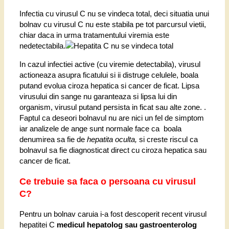
Infectia cu virusul C nu se vindeca total, deci situatia unui
bolnav cu virusul C nu este stabila pe tot parcursul vietii,
chiar daca in urma tratamentului viremia este
nedetectabila.
In cazul infectiei active (cu viremie detectabila), virusul
actioneaza asupra ficatului si ii distruge celulele, boala
putand evolua ciroza hepatica si cancer de ficat. Lipsa
virusului din sange nu garanteaza si lipsa lui din
organism, virusul putand persista in ficat sau alte zone. .
Faptul ca deseori bolnavul nu are nici un fel de simptom
iar analizele de ange sunt normale face ca boala
denumirea sa fie de
hepatita oculta,
si creste riscul ca
bolnavul sa fie diagnosticat direct cu ciroza hepatica sau
cancer de ficat.
Ce trebuie sa faca o persoana cu virusul
C?
Pentru un bolnav caruia i-a fost descoperit recent virusul
hepatitei C
medicul hepatolog sau gastroenterolog