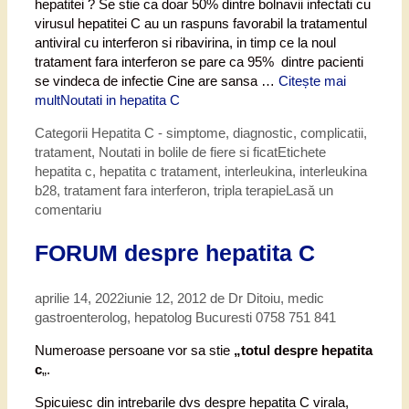
hepatitei ? Se stie ca doar 50% dintre bolnavii infectati cu
virusul hepatitei C au un raspuns favorabil la tratamentul
antiviral cu interferon si ribavirina, in timp ce la noul
tratament fara interferon se pare ca 95% dintre pacienti
se vindeca de infectie Cine are sansa …
Citește mai
mult
Noutati in hepatita C
Categorii
Hepatita C - simptome, diagnostic, complicatii,
tratament
,
Noutati in bolile de fiere si ficat
Etichete
hepatita c
,
hepatita c tratament
,
interleukina
,
interleukina
b28
,
tratament fara interferon
,
tripla terapie
Lasă un
comentariu
FORUM despre hepatita C
aprilie 14, 2022
iunie 12, 2012
de
Dr Ditoiu, medic
gastroenterolog, hepatolog Bucuresti 0758 751 841
Numeroase persoane vor sa stie
„totul despre hepatita
c
„.
Spicuiesc din intrebarile dvs despre hepatita C virala,