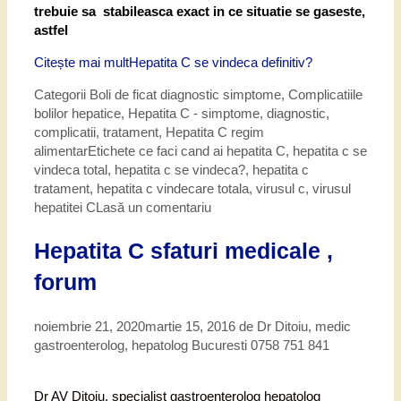
trebuie sa stabileasca exact in ce situatie se gaseste,
astfel
Citește mai mult
Hepatita C se vindeca definitiv?
Categorii
Boli de ficat diagnostic simptome
,
Complicatiile
bolilor hepatice
,
Hepatita C - simptome, diagnostic,
complicatii, tratament
,
Hepatita C regim
alimentar
Etichete
ce faci cand ai hepatita C
,
hepatita c se
vindeca total
,
hepatita c se vindeca?
,
hepatita c
tratament
,
hepatita c vindecare totala
,
virusul c
,
virusul
hepatitei C
Lasă un comentariu
Hepatita C sfaturi medicale ,
forum
noiembrie 21, 2020
martie 15, 2016
de
Dr Ditoiu, medic
gastroenterolog, hepatolog Bucuresti 0758 751 841
Dr AV Ditoiu, specialist gastroenterolog hepatolog