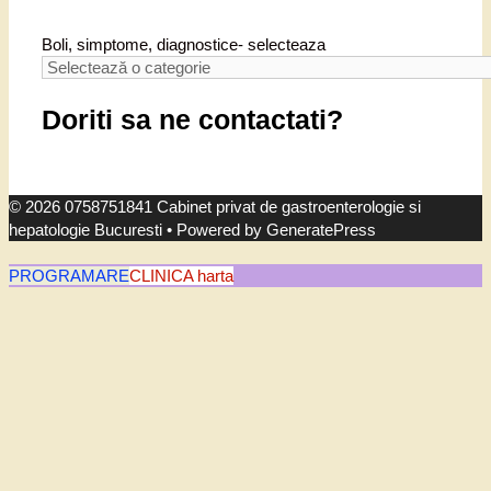
Boli, simptome, diagnostice- selecteaza
Doriti sa ne contactati?
© 2026 0758751841 Cabinet privat de gastroenterologie si
hepatologie Bucuresti
• Powered by
GeneratePress
PROGRAMARE
CLINICA harta