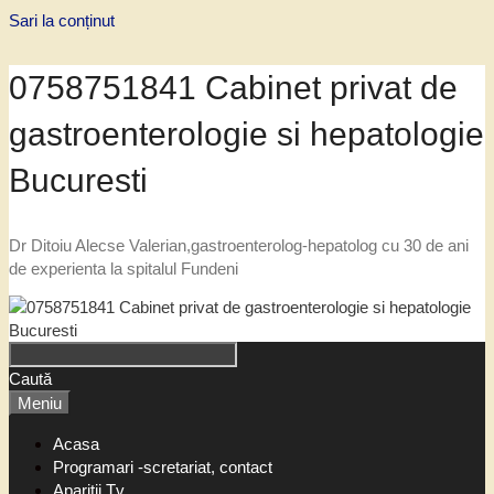
Sari la conținut
0758751841 Cabinet privat de
gastroenterologie si hepatologie
Bucuresti
Dr Ditoiu Alecse Valerian,gastroenterolog-hepatolog cu 30 de ani
de experienta la spitalul Fundeni
Caută
Meniu
Acasa
Programari -scretariat, contact
Aparitii Tv