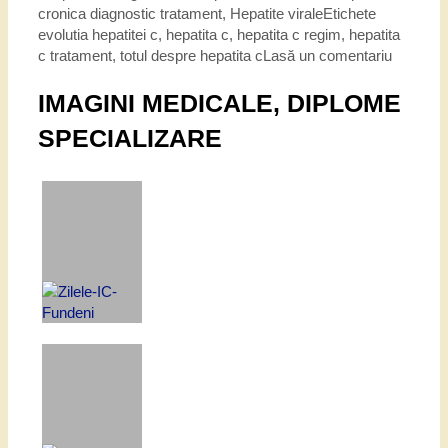
cronica diagnostic tratament
,
Hepatite virale
Etichete
evolutia hepatitei c
,
hepatita c
,
hepatita c regim
,
hepatita
c tratament
,
totul despre hepatita c
Lasă un comentariu
IMAGINI MEDICALE, DIPLOME
SPECIALIZARE