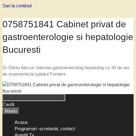
Sari la conținut
0758751841 Cabinet privat de
gastroenterologie si hepatologie
Bucuresti
Dr Ditoiu Alecse Valerian,gastroenterolog-hepatolog cu 30 de ani
de experienta la spitalul Fundeni
Caută
Meniu
Acasa
Programari -scretariat, contact
Aparitii Tv