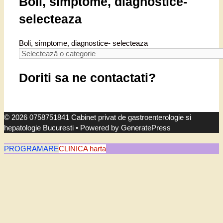
Boli, simptome, diagnostice-
selecteaza
Boli, simptome, diagnostice- selecteaza
Doriti sa ne contactati?
© 2026 0758751841 Cabinet privat de gastroenterologie si
hepatologie Bucuresti
• Powered by
GeneratePress
PROGRAMARE
CLINICA harta