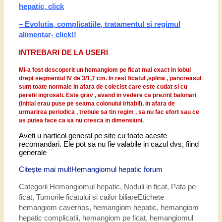
hepatic, click
– Evolutia, complicatiile, tratamentul si regimul
alimentar- click!!
INTREBARI DE LA USERI
Mi-a fost descoperit un hemangiom pe ficat mai exact in lobul
drept segmentul IV de 3/1,7 cm. In rest ficatul ,splina , pancreasul
sunt toate normale in afara de colecist care este cudat si cu
peretii ingrosati. Este grav , avand in vedere ca prezint balonari
(initial erau puse pe seama colonului iritabil), in afara de
urmarirea periodica , trebuie sa tin regim , sa nu fac efort sau ce
as putea face ca sa nu cresca in dimensiuni.
Aveti u narticol general pe site cu toate aceste
recomandari. Ele pot sa nu fie valabile in cazul dvs, fiind
generale
Citește mai mult
Hemangiomul hepatic forum
Categorii
Hemangiomul hepatic
,
Noduli in ficat
,
Pata pe
ficat
,
Tumorile ficatului si cailor biliare
Etichete
hemangiom cavernos
,
hemangiom hepatic
,
hemangiom
hepatic complicatii
,
hemangiom pe ficat
,
hemangiomul