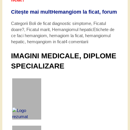
Citește mai mult
Hemangiom la ficat, forum
Categorii
Boli de ficat diagnostic simptome
,
Ficatul
doare?
,
Ficatul marit
,
Hemangiomul hepatic
Etichete
de
ce faci hemangiom
,
hemagiom la ficat
,
hemangiomul
hepatic
,
hemqangiom in ficat
4 comentarii
IMAGINI MEDICALE, DIPLOME
SPECIALIZARE