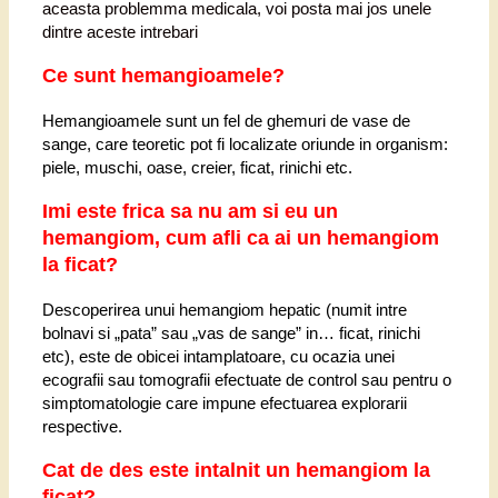
aceasta problemma medicala, voi posta mai jos unele
dintre aceste intrebari
Ce sunt hemangioamele?
Hemangioamele sunt un fel de ghemuri de vase de
sange, care teoretic pot fi localizate oriunde in organism:
piele, muschi, oase, creier, ficat, rinichi etc.
Imi este frica sa nu am si eu un
hemangiom, cum afli ca ai un hemangiom
la ficat?
Descoperirea unui hemangiom hepatic (numit intre
bolnavi si „pata” sau „vas de sange” in… ficat, rinichi
etc), este de obicei intamplatoare, cu ocazia unei
ecografii sau tomografii efectuate de control sau pentru o
simptomatologie care impune efectuarea explorarii
respective.
Cat de des este intalnit un hemangiom la
ficat?