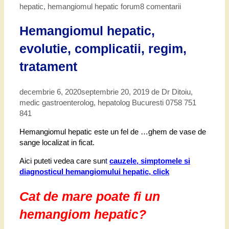
hepatic
,
hemangiomul hepatic forum
8 comentarii
Hemangiomul hepatic,
evolutie, complicatii, regim,
tratament
decembrie 6, 2020
septembrie 20, 2019
de
Dr Ditoiu,
medic gastroenterolog, hepatolog Bucuresti 0758 751
841
Hemangiomul hepatic este un fel de …ghem de vase de
sange localizat in ficat.
Aici puteti vedea care sun
t
cauzele, simptomele si
diagnosticul hemangiomului hepatic, click
Cat de mare poate fi un
hemangiom hepatic?