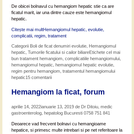
De obicei bolnavul cu hemangiom hepatic stie ca are
ficatul marit, iar una dintre cauze este hemangiomul
hepatic.
Citește mai mult
Hemangiomul hepatic, evolutie,
complicatii, regim, tratament
Categorii
Boli de ficat denumiri evolutie
,
Hemangiomul
hepatic
,
Tumorile ficatului si cailor biliare
Etichete
cel mai
bun tratament hemangiom
,
complicatiile hemangiomului
,
hemangiomul hepatic
,
hemangiomul hepatic evolutie
,
regim pentru hemangiom
,
tratamentul hemangiomului
hepatic
15 comentarii
Hemangiom la ficat, forum
aprilie 14, 2022
ianuarie 13, 2019
de
Dr Ditoiu, medic
gastroenterolog, hepatolog Bucuresti 0758 751 841
Deoarece vad frecvent bolnavi cu hemangioame
hepatice, si primesc multe intrebari si pe net referitoare la