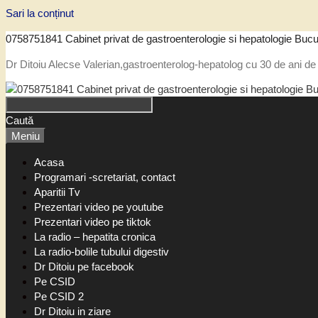
Sari la conținut
0758751841 Cabinet privat de gastroenterologie si hepatologie Bucu
Dr Ditoiu Alecse Valerian,gastroenterolog-hepatolog cu 30 de ani de 
Caută
Meniu
Acasa
Programari -scretariat, contact
Aparitii Tv
Prezentari video pe youtube
Prezentari video pe tiktok
La radio – hepatita cronica
La radio-bolile tubului digestiv
Dr Ditoiu pe facebook
Pe CSID
Pe CSID 2
Dr Ditoiu in ziare