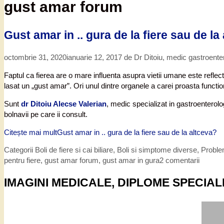
gust amar forum
Gust amar in .. gura de la fiere sau de la
octombrie 31, 2020
ianuarie 12, 2017
de
Dr Ditoiu, medic gastroente
Faptul ca fierea are o mare influenta asupra vietii umane este reflec
lasat un „gust amar”. Ori unul dintre organele a carei proasta functio
Sunt
dr Ditoiu Alecse Valerian
, medic specializat in gastroenterolo
bolnavii pe care ii consult.
Citește mai mult
Gust amar in .. gura de la fiere sau de la altceva?
Categorii
Boli de fiere si cai biliare
,
Boli si simptome diverse
,
Proble
pentru fiere
,
gust amar forum
,
gust amar in gura
2 comentarii
IMAGINI MEDICALE, DIPLOME SPECIAL