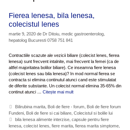
Fierea lenesa, bila lenesa,
colecistul lenes
martie 9, 2020
de
Dr Ditoiu, medic gastroenterolog,
hepatolog Bucuresti 0758 751 841
Contractiile scazute ale vezicii biliare (colecist lenes, fierea
lenesa) sunt frecvent intalnite, mai frecvent la femei (ca de
altfel majoritatea bolilor biliare). Ce inseamna fiere lenesa
(colecist lenes sau bila lenesa)? In mod normal fierea se
contracta si elimina continutul atunci cand este stimulatat
de diferite substante. Un colecist normal elimina 35-65% din
continut atunci …
Citește mai mult
F
i
e
C
Bilirubina marita
,
Boli de fiere - forum
,
Boli de fiere forum
r
Fundeni
a
,
Boli de fiere si cai biliare
,
Colecistul si bolile lui
e
t
E
bila lenesa alimente interzise
,
capsule pentru fiere
a
lenesa
e
t
,
colecist lenes
,
fiere marita
,
fierea marita simptome
,
l