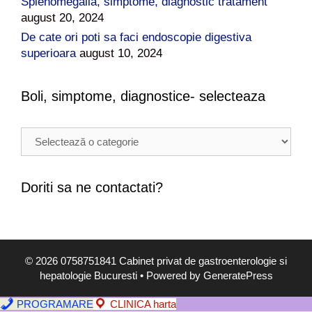
Splenomegalia, simptome, diagnostic tratament
august 20, 2024
De cate ori poti sa faci endoscopie digestiva
superioara
august 10, 2024
Boli, simptome, diagnostice- selecteaza
B
o
l
i
Doriti sa ne contactati?
,
s
i
m
© 2026 0758751841 Cabinet privat de gastroenterologie si
p
hepatologie Bucuresti
• Powered by
GeneratePress
t
o
PROGRAMARE
CLINICA harta
m