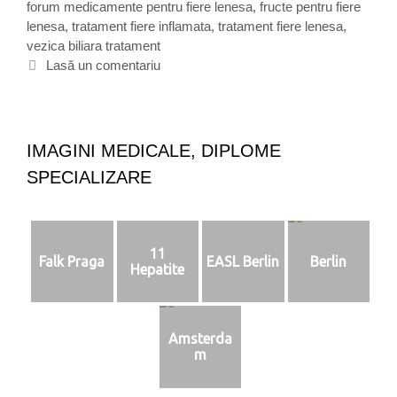
forum medicamente pentru fiere lenesa
g
i
,
fructe pentru fiere
e
lenesa
o
c
,
tratament fiere inflamata
,
tratament fiere lenesa
,
n
vezica biliara tratament
r
h
e
i
e
Lasă un comentariu
s
i
t
a
e
,
b
i
IMAGINI MEDICALE, DIPLOME
l
SPECIALIZARE
a
l
e
n
11
e
Falk Praga
EASL Berlin
Berlin
Hepatite
s
a
,
c
Amsterda
o
m
l
e