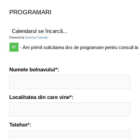
c
i
PROGRAMARI
s
t
u
Calendarul se încarcă...
l
Powered by
Booking Calendar
l
07
- Am primit solicitarea dvs de programare pentru consult la
e
n
e
s
Numele bolnavului*:
Localitatea din care vine*:
Telefon*: