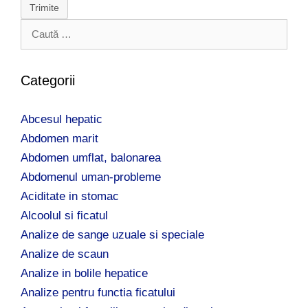
Trimite
C
a
u
t
Categorii
ă
d
Abcesul hepatic
u
p
Abdomen marit
ă
Abdomen umflat, balonarea
:
Abdomenul uman-probleme
Aciditate in stomac
Alcoolul si ficatul
Analize de sange uzuale si speciale
Analize de scaun
Analize in bolile hepatice
Analize pentru functia ficatului