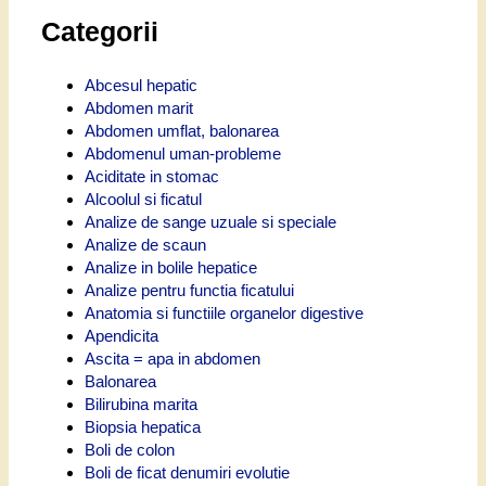
Categorii
Abcesul hepatic
Abdomen marit
Abdomen umflat, balonarea
Abdomenul uman-probleme
Aciditate in stomac
Alcoolul si ficatul
Analize de sange uzuale si speciale
Analize de scaun
Analize in bolile hepatice
Analize pentru functia ficatului
Anatomia si functiile organelor digestive
Apendicita
Ascita = apa in abdomen
Balonarea
Bilirubina marita
Biopsia hepatica
Boli de colon
Boli de ficat denumiri evolutie