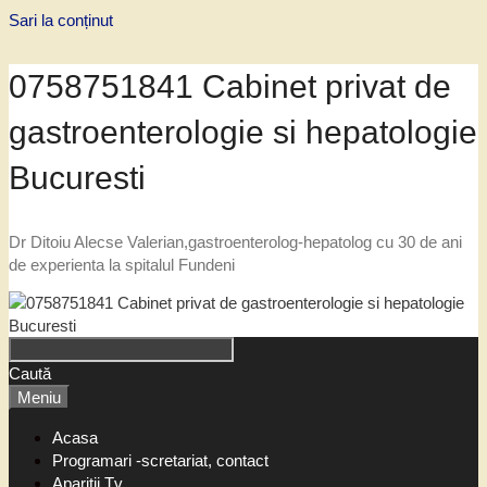
Sari la conținut
0758751841 Cabinet privat de
gastroenterologie si hepatologie
Bucuresti
Dr Ditoiu Alecse Valerian,gastroenterolog-hepatolog cu 30 de ani
de experienta la spitalul Fundeni
Caută
Meniu
Acasa
Programari -scretariat, contact
Aparitii Tv