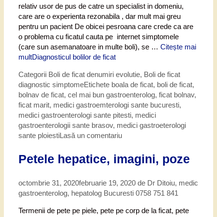
relativ usor de pus de catre un specialist in domeniu,
care are o experienta rezonabila , dar mult mai greu
pentru un pacient De obicei pesroana care crede ca are
o problema cu ficatul cauta pe internet simptomele
(care sun asemanatoare in multe boli), se …
Citește mai
mult
Diagnosticul bolilor de ficat
Categorii
Boli de ficat denumiri evolutie
,
Boli de ficat
diagnostic simptome
Etichete
boala de ficat
,
boli de ficat
,
bolnav de ficat
,
cel mai bun gastroenterolog
,
ficat bolnav
,
ficat marit
,
medici gastroemterologi sante bucuresti
,
medici gastroenterologi sante pitesti
,
medici
gastroenterologii sante brasov
,
medici gastroeterologi
sante ploiesti
Lasă un comentariu
Petele hepatice, imagini, poze
octombrie 31, 2020
februarie 19, 2020
de
Dr Ditoiu, medic
gastroenterolog, hepatolog Bucuresti 0758 751 841
Termenii de pete pe piele, pete pe corp de la ficat, pete