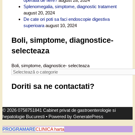
operatia de fiere?
august 28, 2024
Splenomegalia, simptome, diagnostic tratament
august 20, 2024
De cate ori poti sa faci endoscopie digestiva
superioara
august 10, 2024
Boli, simptome, diagnostice-
selecteaza
Boli, simptome, diagnostice- selecteaza
Doriti sa ne contactati?
© 2026 0758751841 Cabinet privat de gastroenterologie si
hepatologie Bucuresti
• Powered by
GeneratePress
PROGRAMARE
CLINICA harta