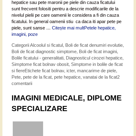
hepatice sau pete maronii pe piele din cauza ficatului
sunt frecvent folositi pentru a descrie modificarile de la
nivelul pielii pe care oamenii le considera a fi din cauza
ficatului. In general oamenii stiu ca daca iti apar pete pe
piele, sunt sanse …
Citește mai mult
Petele hepatice,
imagini, poze
Categorii
Alcoolul si ficatul
,
Boli de ficat denumiri evolutie
,
Boli de ficat diagnostic simptome
,
Boli de ficat imagini
,
Bolile ficatului - generalitati
,
Diagnosticul cirozei hepatice
,
Simptome ficat bolnav obosit
,
Simptome in bolile de ficat
si fiere
Etichete
ficat bolnav
,
icter
,
mancarime de piele
,
Pete
,
pete de la ficat
,
pete hepatice
,
vanatai de la ficat
2
comentarii
IMAGINI MEDICALE, DIPLOME
SPECIALIZARE