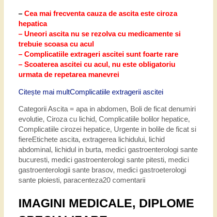
–
Cea mai frecventa cauza de ascita este ciroza
hepatica
– Uneori ascita nu se rezolva cu medicamente si
trebuie scoasa cu acul
– Complicatiile extrageri ascitei sunt foarte rare
– Scoaterea ascitei cu acul, nu este obligatoriu
urmata de repetarea manevrei
Citește mai mult
Complicatiile extragerii ascitei
Categorii
Ascita = apa in abdomen
,
Boli de ficat denumiri
evolutie
,
Ciroza cu lichid
,
Complicatiile bolilor hepatice
,
Complicatiile cirozei hepatice
,
Urgente in bolile de ficat si
fiere
Etichete
ascita
,
extragerea lichidului
,
lichid
abdominal
,
lichidul in burta
,
medici gastroenterologi sante
bucuresti
,
medici gastroenterologi sante pitesti
,
medici
gastroenterologii sante brasov
,
medici gastroeterologi
sante ploiesti
,
paracenteza
20 comentarii
IMAGINI MEDICALE, DIPLOME