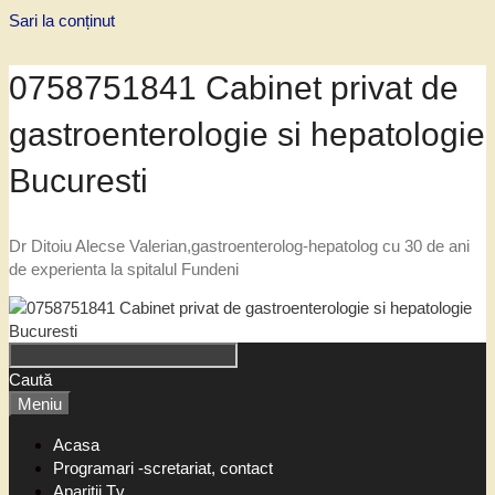
Sari la conținut
0758751841 Cabinet privat de
gastroenterologie si hepatologie
Bucuresti
Dr Ditoiu Alecse Valerian,gastroenterolog-hepatolog cu 30 de ani
de experienta la spitalul Fundeni
Caută
Meniu
Acasa
Programari -scretariat, contact
Aparitii Tv