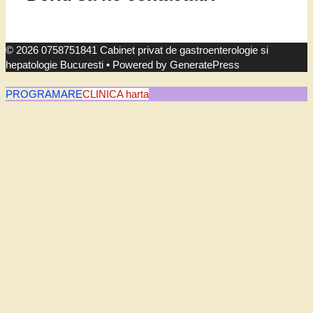
© 2026 0758751841 Cabinet privat de gastroenterologie si
hepatologie Bucuresti
• Powered by
GeneratePress
PROGRAMARE
CLINICA harta