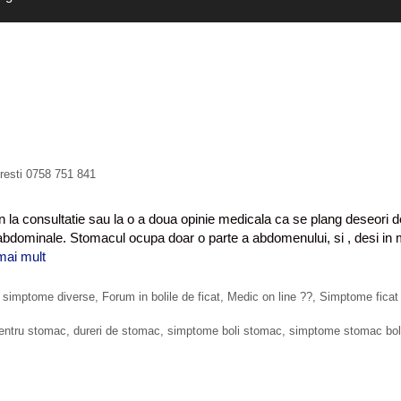
uresti 0758 751 841
n la consultatie sau la o a doua opinie medicala ca se plang deseori d
 abdominale. Stomacul ocupa doar o parte a abdomenului, si , desi in 
mai mult
D
e
c
i simptome diverse
,
Forum in bolile de ficat
,
Medic on line ??
,
Simptome ficat
e
n
entru stomac
,
dureri de stomac
,
simptome boli stomac
,
simptome stomac bol
e
d
o