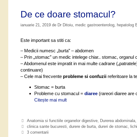
i
e
i
t
De ce doare stomacul?
e
ianuarie 21, 2019
de
Dr Ditoiu, medic gastroenterolog, hepatolog
Este important sa stiti ca:
– Medicii numesc „burta” – abdomen
– Prin „stomac” un medic intelege chiar.. stomac, organul 
– Abdomenul este impratit in mai multe cadrane („patratel
continuare)
– Cele mai frecvente
probleme si confuzii
referitoare la 
Stomac = burta
Probleme cu stomacul
=
diaree
(
rareori diaree are
Citește mai mult
D
e
c
e
C
Anatomia si functiile organelor digestive
,
Durerea abdominala
d
a
E
clinica sante bucuresti
,
durere de burta
,
dureri de stomac
,
lich
o
t
t
3 comentarii