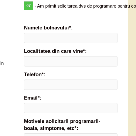
07
- Am primit solicitarea dvs de programare pentru co
Numele bolnavului*:
Localitatea din care vine*:
in
Telefon*:
Email*:
Motivele solicitarii programarii-
boala, simptome, etc*: