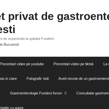
 privat de gastroente
sti
i de experienta la spitalul Fundeni
Prezentari video pe youtube
Prezentari video pe tiktok
La 
oiu in ziare
Fotografii- boli
Aveti nevoie de un gastroenterol
e
Gastroenterologie Fundeni forum
Consultatie gastroen
vigatie cu waze