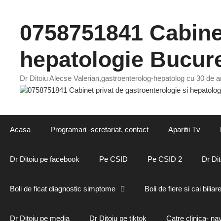
Sari
la
0758751841 Cabinet
conținut
hepatologie Bucure
Dr Ditoiu Alecse Valerian,gastroenterolog-hepatolog cu 30 de an
Acasa
Programari -scretariat, contact
Aparitii Tv
Dr Ditoiu pe facebook
Pe CSID
Pe CSID 2
Dr Dit
Boli de ficat diagnostic simptome
Boli de fiere si cai biliar
Dr Ditoiu pe media
Dr Ditoiu pe tiktok
Catre clinica- na