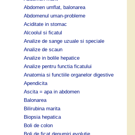
ă
Abdomen umflat, balonarea
:
Abdomenul uman-probleme
Aciditate in stomac
Alcoolul si ficatul
Analize de sange uzuale si speciale
Analize de scaun
Analize in bolile hepatice
Analize pentru functia ficatului
Anatomia si functiile organelor digestive
Apendicita
Ascita = apa in abdomen
Balonarea
Bilirubina marita
Biopsia hepatica
Boli de colon
Boli de ficat denumiri evolutie