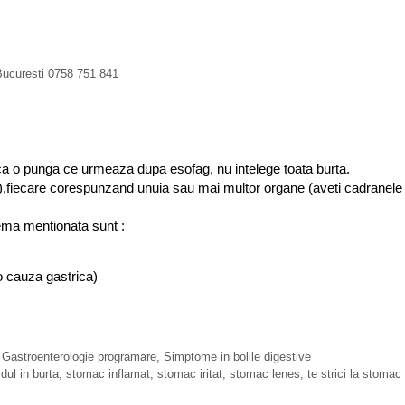
a
r
e
s
 Bucuresti 0758 751 841
t
o
m
a
c
ca o punga ce urmeaza dupa esofag, nu intelege toata burta.
u
e),fiecare corespunzand unuia sau mai multor organe (aveti cadranele 
l
tema mentionata sunt :
 o cauza gastrica)
,
Gastroenterologie programare
,
Simptome in bolile digestive
idul in burta
,
stomac inflamat
,
stomac iritat
,
stomac lenes
,
te strici la stomac