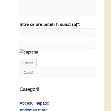
Intre ce ore puteti fi sunat (a)*:
Trimite
C
a
u
t
Categorii
ă
d
Abcesul hepatic
u
p
Abdomen marit