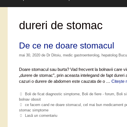
dureri de stomac
De ce ne doare stomacul
mai 30, 2020
de
Dr Ditoiu, medic gastroenterolog, hepatolog Buc
Doare stomacul sau burta? Vad frecvent la bolnavii care vi
„durere de stomac”, prin aceasta intelegand de fapt dureri
cazuri o durere de abdomen este cauzata de o …
Citește 
C
Boli de ficat diagnostic simptome
,
Boli de fiere - forum
,
Boli s
bolnav obosit
a
t
E
ce facem cand ne doare stomacul
,
cel mai bun medicament p
stomac simptome
e
t
g
i
Lasă un comentariu
o
c
r
h