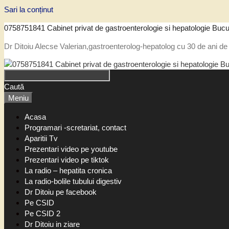
Sari la conținut
0758751841 Cabinet privat de gastroenterologie si hepatologie Bucu
Dr Ditoiu Alecse Valerian,gastroenterolog-hepatolog cu 30 de ani de 
Caută
Meniu
Acasa
Programari -scretariat, contact
Aparitii Tv
Prezentari video pe youtube
Prezentari video pe tiktok
La radio – hepatita cronica
La radio-bolile tubului digestiv
Dr Ditoiu pe facebook
Pe CSID
Pe CSID 2
Dr Ditoiu in ziare