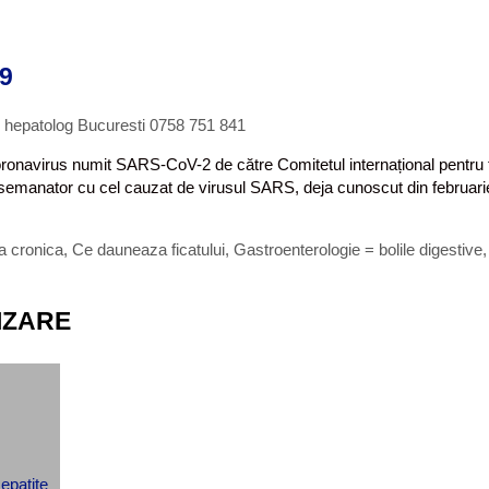
19
, hepatolog Bucuresti 0758 751 841
ronavirus numit SARS-CoV-2 de către Comitetul internațional pentru 
emanator cu cel cauzat de virusul SARS, deja cunoscut din februarie
ta cronica
,
Ce dauneaza ficatului
,
Gastroenterologie = bolile digestive
IZARE