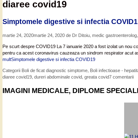
diaree covid19
Simptomele digestive si infectia COVID
martie 24, 2020
martie 24, 2020
de
Dr Ditoiu, medic gastroenterolog
Pe scurt despre COVID19 La 7 ianuarie 2020 a fost izolat un nou co
pentru ca acest coronavirus cauzeaza un sindrom respirator acut as
mult
Simptomele digestive si infectia COVID19
Categorii
Boli de ficat diagnostic simptome
,
Boli infectioase - hepati
diaree covid19
,
dureri abdominale covid
,
greata covid
7 comentarii
IMAGINI MEDICALE, DIPLOME SPECIAL