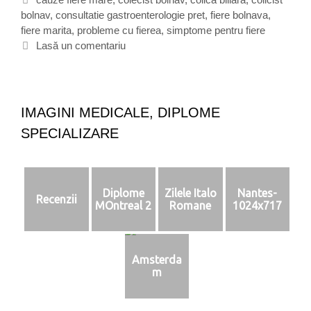
l
bolnav
e
t
,
consultatie gastroenterologie pret
,
fiere bolnava
,
i
fiere marita
g
i
,
probleme cu fierea
,
simptome pentru fiere
d
o
c
Lasă un comentariu
a
r
h
c
i
e
a
i
t
a
e
i
IMAGINI MEDICALE, DIPLOME
o
SPECIALIZARE
p
r
o
b
Diplome
Zilele Italo
Nantes-
l
Recenzii
MOntreal 2
Romane
1024x717
e
m
a
c
Amsterda
u
m
f
i