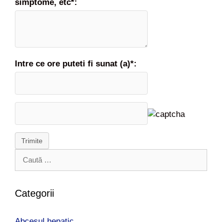
simptome, etc*:
Intre ce ore puteti fi sunat (a)*:
Trimite
C
a
u
t
Categorii
ă
d
Abcesul hepatic