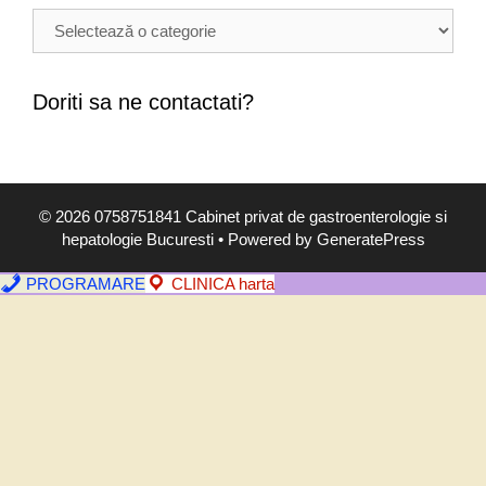
B
o
l
i
Doriti sa ne contactati?
,
s
i
m
© 2026 0758751841 Cabinet privat de gastroenterologie si
p
hepatologie Bucuresti
• Powered by
GeneratePress
t
o
PROGRAMARE
CLINICA harta
m
e
,
d
i
a
g
n