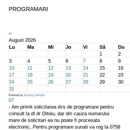
e
r
PROGRAMARI
e
a
?
»
August
2026
Lu
Ma
Mi
Jo
Vi
Sâ
Du
1
2
3
4
5
6
7
8
9
10
11
12
13
14
15
16
17
18
19
20
21
22
23
24
25
26
27
28
29
30
31
Powered by
Booking Calendar
07
- Am primit solicitarea dvs de programare pentru
consult la dl dr Ditoiu, dar din cauza numarului
mare de solicitari ea nu poate fi procesata
electronic. Pentru programare sunati va rog la 0758