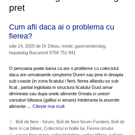
pret
Cum afli daca ai o problema cu
fierea?
iulie 24, 2020
de
Dr Ditoiu, medic gastroenterolog,
hepatolog Bucuresti 0758 751 841
O persoana poate banui ca are o probleme cu colecistul
daca are urmatoarele simptome Dureri sau jena in dreapta
sub coaste (in zona ficatului / fierii, fierea aflandu-se sub
ficat , partial inglobata in structura ficatului Gust amar
dimineata sau dupa unele alimente Greata si uneori
varsaturi bilioasa (galbui si amare) Intoleranta la anumite
alimente …
Citește mai mult
C
u
m
C
Boli de fiere - forum
,
Boli de fiere forum Fundeni
,
Boli de
a
fiere si cai biliare
a
,
Colecistul si bolile lui
,
Fierea omului
f
t
E
cauze fiere mare
,
colecist bolnav
,
colica biliara
,
colicist