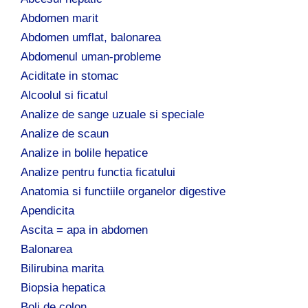
u
p
Abdomen marit
ă
Abdomen umflat, balonarea
:
Abdomenul uman-probleme
Aciditate in stomac
Alcoolul si ficatul
Analize de sange uzuale si speciale
Analize de scaun
Analize in bolile hepatice
Analize pentru functia ficatului
Anatomia si functiile organelor digestive
Apendicita
Ascita = apa in abdomen
Balonarea
Bilirubina marita
Biopsia hepatica
Boli de colon