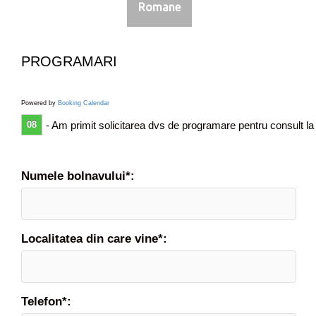
Romane
s
t
PROGRAMARI
Powered by
Booking Calendar
08
- Am primit solicitarea dvs de programare pentru consult la
Numele bolnavului*:
Localitatea din care vine*:
Telefon*: