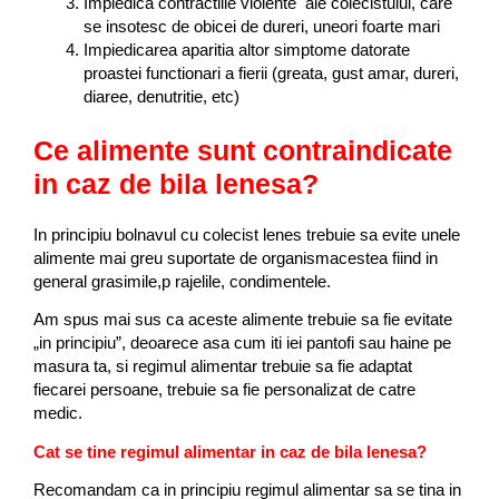
Impiedica contractiile violente ale colecistului, care
se insotesc de obicei de dureri, uneori foarte mari
Impiedicarea aparitia altor simptome datorate
proastei functionari a fierii (greata, gust amar, dureri,
diaree, denutritie, etc)
Ce alimente sunt contraindicate
in caz de bila lenesa?
In principiu bolnavul cu colecist lenes trebuie sa evite unele
alimente mai greu suportate de organismacestea fiind in
general grasimile,p rajelile, condimentele.
Am spus mai sus ca aceste alimente trebuie sa fie evitate
„in principiu”, deoarece asa cum iti iei pantofi sau haine pe
masura ta, si regimul alimentar trebuie sa fie adaptat
fiecarei persoane, trebuie sa fie personalizat de catre
medic.
Cat se tine regimul alimentar in caz de bila lenesa?
Recomandam ca in principiu regimul alimentar sa se tina in