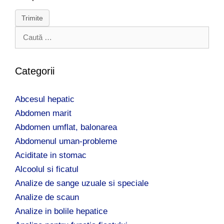
Trimite
C
a
u
t
Categorii
ă
d
Abcesul hepatic
u
p
Abdomen marit
ă
Abdomen umflat, balonarea
:
Abdomenul uman-probleme
Aciditate in stomac
Alcoolul si ficatul
Analize de sange uzuale si speciale
Analize de scaun
Analize in bolile hepatice