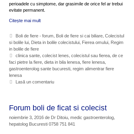
perioadele cu simptome, dar grasimile de orice fel ar trebui
evitate permanent.
Citește mai mult
R
e
g
C
Boli de fiere - forum
,
Boli de fiere si cai biliare
,
Colecistul
i
si bolile lui
a
,
Dieta in bolile colecistului
,
Fierea omului
,
Regim
m
in bolile de fiere
t
a
e
E
clinica sante
,
colecist lenes
,
colecistul sau fierea
,
de ce
l
faci pietre la fiere
g
t
,
dieta in bila lenesa
,
fiere lenesa
,
i
gastroenterolog sante bucuresti
o
i
,
regim alimentrar fiere
m
lenesa
r
c
e
i
h
Lasă un comentariu
n
i
e
t
t
a
e
r
Forum boli de ficat si colecist
f
i
noiembrie 3, 2016
de
Dr Ditoiu, medic gastroenterolog,
e
hepatolog Bucuresti 0758 751 841
r
e