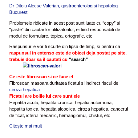
Dr Ditoiu Alecse Valerian, gastroenterolog si hepatolog
l
Bucuresti
e
n
Problemele ridicate in acest post sunt luate cu “copy” si
e
“paste” din cautarilor utilizatorilor, ei fiind responsabili de
s
modul de formulare, topica, ortografie, etc.
a
Raspunsurile vor fi scurte din lipsa de timp, si pentru ca
r
aspunsul in extenso este de obicei deja postat pe site,
trebuie doar sa il cautati cu
“search”
Ce este fibroscan si ce face el
Fibroscan masoara duritatea ficatul si indirect riscul de
ciroza hepatica
Ficatul are bolile lui care sunt ele
Hepatita acuta, hepatita cronica, hepatia autoimuna,
hepatita toxica, hepatita alcoolica, ciroza hepatica, cancerul
de ficat, icterul mecanic, hemangiomul, chistul, etc
Citește mai mult
F
o