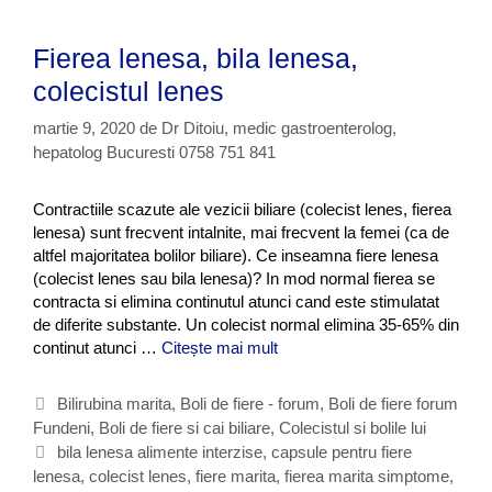
Fierea lenesa, bila lenesa,
colecistul lenes
martie 9, 2020
de
Dr Ditoiu, medic gastroenterolog,
hepatolog Bucuresti 0758 751 841
Contractiile scazute ale vezicii biliare (colecist lenes, fierea
lenesa) sunt frecvent intalnite, mai frecvent la femei (ca de
altfel majoritatea bolilor biliare). Ce inseamna fiere lenesa
(colecist lenes sau bila lenesa)? In mod normal fierea se
contracta si elimina continutul atunci cand este stimulatat
de diferite substante. Un colecist normal elimina 35-65% din
continut atunci …
Citește mai mult
F
i
e
C
Bilirubina marita
,
Boli de fiere - forum
,
Boli de fiere forum
r
Fundeni
a
,
Boli de fiere si cai biliare
,
Colecistul si bolile lui
e
t
E
bila lenesa alimente interzise
,
capsule pentru fiere
a
lenesa
e
t
,
colecist lenes
,
fiere marita
,
fierea marita simptome
,
l