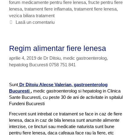
forum medicamente pentru fiere lenesa
g
i
,
fructe pentru fiere
e
lenesa
o
c
,
tratament fiere inflamata
,
tratament fiere lenesa
,
n
vezica biliara tratament
r
h
e
i
e
Lasă un comentariu
s
i
t
a
e
,
b
Regim alimentar fiere lenesa
i
l
aprilie 4, 2019
de
Dr Ditoiu, medic gastroenterolog,
a
hepatolog Bucuresti 0758 751 841
l
e
n
Sunt
Dr Ditoiu Alecse Valerian, gastroenterolog
e
Bucuresti
,
medic gastroenterolog si hepatolog in Clinica
s
Sante Bucuresti, cu peste 30 de ani de activitate in spitalul
a
Fundeni Bucuresti
,
c
Frecvent sunt intrebat ce tratament se face in caz de fiere
o
lenesa, daca in caz de bila lenesa sunt anumite alimente
l
interzise, ce tincturi sau medicatie naturista sunt bune
e
pentru fiere lenesa, daca cafeaua face rau la fiere, etc