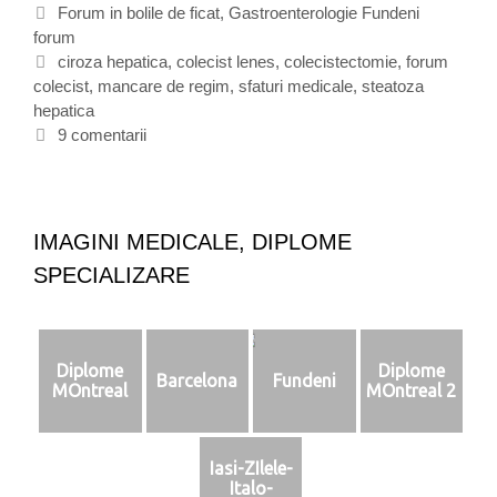
r
C
Forum in bolile de ficat
,
Gastroenterologie Fundeni
u
forum
a
m
t
E
ciroza hepatica
,
colecist lenes
,
colecistectomie
,
forum
b
colecist
e
t
,
mancare de regim
,
sfaturi medicale
,
steatoza
o
hepatica
g
i
l
o
c
9 comentarii
i
r
h
d
i
e
e
i
t
f
e
i
IMAGINI MEDICALE, DIPLOME
c
SPECIALIZARE
a
t
s
i
Diplome
Diplome
c
Barcelona
Fundeni
MOntreal
MOntreal 2
o
l
e
Iasi-ZIlele-
c
Italo-
i