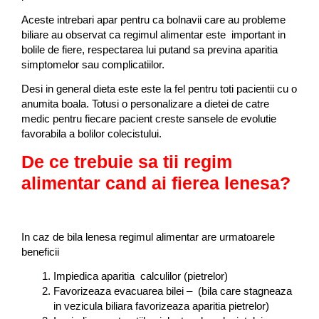
c
Aceste intrebari apar pentru ca bolnavii care au probleme
i
biliare au observat ca regimul alimentar este important in
s
bolile de fiere, respectarea lui putand sa previna aparitia
t
simptomelor sau complicatiilor.
u
l
Desi in general dieta este este la fel pentru toti pacientii cu o
l
anumita boala. Totusi o personalizare a dietei de catre
e
medic pentru fiecare pacient creste sansele de evolutie
n
favorabila a bolilor colecistului.
e
s
De ce trebuie sa tii regim
alimentar cand ai fierea lenesa?
In caz de bila lenesa regimul alimentar are urmatoarele
beneficii
Impiedica aparitia calculilor (pietrelor)
Favorizeaza evacuarea bilei – (bila care stagneaza
in vezicula biliara favorizeaza aparitia pietrelor)