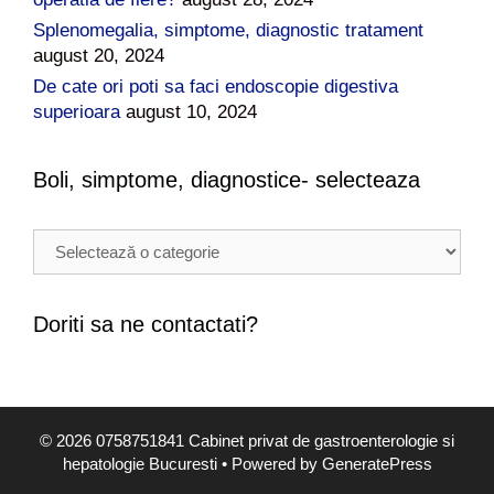
Splenomegalia, simptome, diagnostic tratament
august 20, 2024
De cate ori poti sa faci endoscopie digestiva
superioara
august 10, 2024
Boli, simptome, diagnostice- selecteaza
B
o
l
i
Doriti sa ne contactati?
,
s
i
m
© 2026 0758751841 Cabinet privat de gastroenterologie si
p
hepatologie Bucuresti
• Powered by
GeneratePress
t