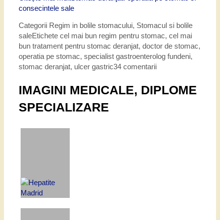
consecintele sale
Categorii
Regim in bolile stomacului
,
Stomacul si bolile
sale
Etichete
cel mai bun regim pentru stomac
,
cel mai
bun tratament pentru stomac deranjat
,
doctor de stomac
,
operatia pe stomac
,
specialist gastroenterolog fundeni
,
stomac deranjat
,
ulcer gastric
34 comentarii
IMAGINI MEDICALE, DIPLOME
SPECIALIZARE