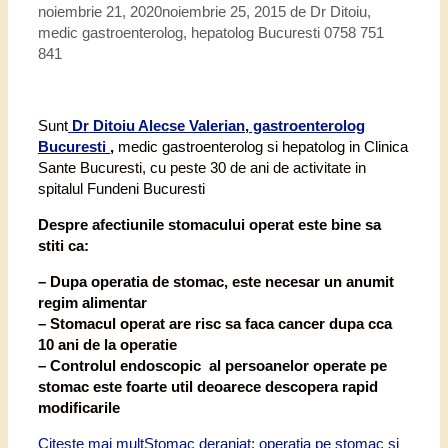
noiembrie 21, 2020
noiembrie 25, 2015
de
Dr Ditoiu,
medic gastroenterolog, hepatolog Bucuresti 0758 751
841
Sunt
Dr Ditoiu Alecse Valerian, gastroenterolog
Bucuresti
,
medic gastroenterolog si hepatolog in Clinica
Sante Bucuresti, cu peste 30 de ani de activitate in
spitalul Fundeni Bucuresti
Despre afectiunile stomacului operat este bine sa
stiti ca:
– Dupa operatia de stomac, este necesar un anumit
regim alimentar
– Stomacul operat are risc sa faca cancer dupa cca
10 ani de la operatie
– Controlul endoscopic al persoanelor operate pe
stomac este foarte util deoarece descopera rapid
modificarile
Citește mai mult
Stomac deranjat: operatia pe stomac si