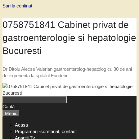
Sari la conținut
0758751841 Cabinet privat de
gastroenterologie si hepatologie
Bucuresti
Dr Ditoiu Alecse Valerian,gastroenterolog-hepatolog cu 30 de ani
de experienta la spitalul Fundeni
Caută
Meniu
Acasa
Programari -scretariat, contact
Aparitii Tv