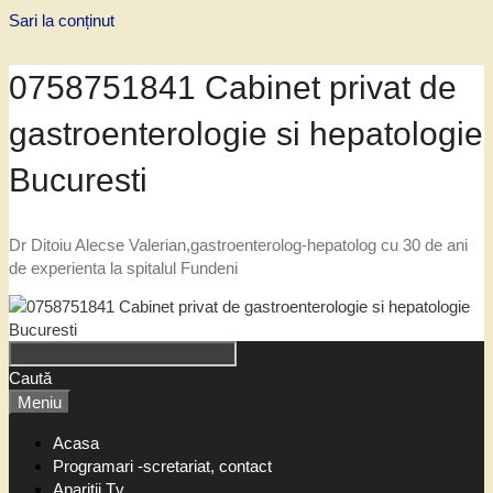
Sari la conținut
0758751841 Cabinet privat de
gastroenterologie si hepatologie
Bucuresti
Dr Ditoiu Alecse Valerian,gastroenterolog-hepatolog cu 30 de ani
de experienta la spitalul Fundeni
Caută
Meniu
Acasa
Programari -scretariat, contact
Aparitii Tv