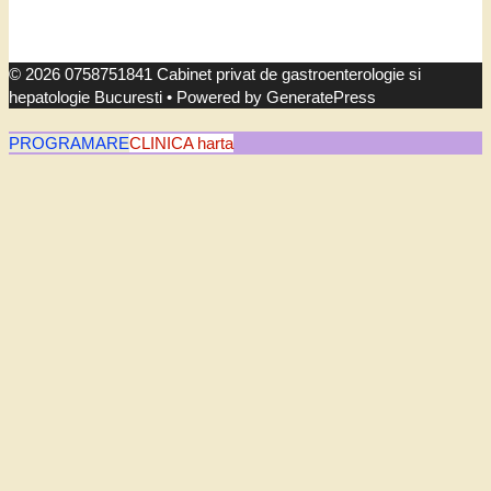
© 2026 0758751841 Cabinet privat de gastroenterologie si
hepatologie Bucuresti
• Powered by
GeneratePress
PROGRAMARE
CLINICA harta