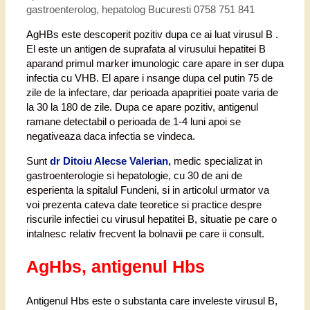
gastroenterolog, hepatolog Bucuresti 0758 751 841
AgHBs este descoperit pozitiv dupa ce ai luat virusul B .
El este un antigen de suprafata al virusului hepatitei B
aparand primul marker imunologic care apare in ser dupa
infectia cu VHB. El apare i nsange dupa cel putin 75 de
zile de la infectare, dar perioada apapritiei poate varia de
la 30 la 180 de zile. Dupa ce apare pozitiv, antigenul
ramane detectabil o perioada de 1-4 luni apoi se
negativeaza daca infectia se vindeca.
Sunt
dr Ditoiu Alecse Valerian,
medic specializat in
gastroenterologie si hepatologie, cu 30 de ani de
esperienta la spitalul Fundeni, si in articolul urmator va
voi prezenta cateva date teoretice si practice despre
riscurile infectiei cu virusul hepatitei B, situatie pe care o
intalnesc relativ frecvent la bolnavii pe care ii consult.
AgHbs, antigenul Hbs
Antigenul Hbs este o substanta care inveleste virusul B,