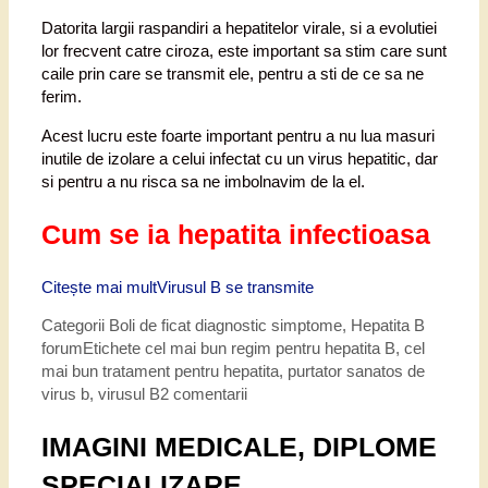
Datorita largii raspandiri a hepatitelor virale, si a evolutiei
lor frecvent catre ciroza, este important sa stim care sunt
caile prin care se transmit ele, pentru a sti de ce sa ne
ferim.
Acest lucru este foarte important pentru a nu lua masuri
inutile de izolare a celui infectat cu un virus hepatitic, dar
si pentru a nu risca sa ne imbolnavim de la el.
Cum se ia hepatita infectioasa
Citește mai mult
Virusul B se transmite
Categorii
Boli de ficat diagnostic simptome
,
Hepatita B
forum
Etichete
cel mai bun regim pentru hepatita B
,
cel
mai bun tratament pentru hepatita
,
purtator sanatos de
virus b
,
virusul B
2 comentarii
IMAGINI MEDICALE, DIPLOME
SPECIALIZARE