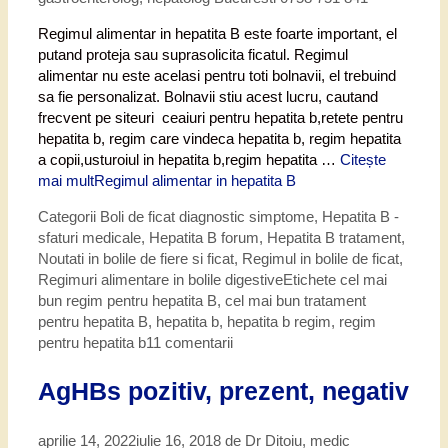
Regimul alimentar in hepatita B este foarte important, el
putand proteja sau suprasolicita ficatul. Regimul
alimentar nu este acelasi pentru toti bolnavii, el trebuind
sa fie personalizat. Bolnavii stiu acest lucru, cautand
frecvent pe siteuri ceaiuri pentru hepatita b,retete pentru
hepatita b, regim care vindeca hepatita b, regim hepatita
a copii,usturoiul in hepatita b,regim hepatita …
Citește
mai mult
Regimul alimentar in hepatita B
Categorii
Boli de ficat diagnostic simptome
,
Hepatita B -
sfaturi medicale
,
Hepatita B forum
,
Hepatita B tratament
,
Noutati in bolile de fiere si ficat
,
Regimul in bolile de ficat
,
Regimuri alimentare in bolile digestive
Etichete
cel mai
bun regim pentru hepatita B
,
cel mai bun tratament
pentru hepatita B
,
hepatita b
,
hepatita b regim
,
regim
pentru hepatita b
11 comentarii
AgHBs pozitiv, prezent, negativ
aprilie 14, 2022
iulie 16, 2018
de
Dr Ditoiu, medic