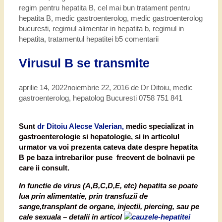
regim pentru hepatita B
,
cel mai bun tratament pentru
hepatita B
,
medic gastroenterolog
,
medic gastroenterolog
bucuresti
,
regimul alimentar in hepatita b
,
regimul in
hepatita
,
tratamentul hepatitei b
5 comentarii
Virusul B se transmite
aprilie 14, 2022
noiembrie 22, 2016
de
Dr Ditoiu, medic
gastroenterolog, hepatolog Bucuresti 0758 751 841
Sunt
dr Ditoiu Alecse Valerian,
medic specializat in
gastroenterologie si hepatologie, si in articolul
urmator va voi prezenta cateva date despre hepatita
B pe baza intrebarilor puse frecvent de bolnavii pe
care ii consult.
In functie de virus (A,B,C,D,E, etc) hepatita se poate
lua prin alimentatie, prin transfuzii de
sange,transplant de organe, injectii, piercing, sau pe
cale sexuala – detalii in articol