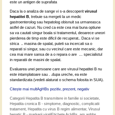
este un antigen de suprafata
Daca la o analiza de sange vi s-a descoperit
virusul
hepatitei B
, trebuie sa mergeti la un medic
gastroenterolog sau hepatolog obisnuit sa urmareasca
astfel de cazuri. Nu cred ca este cea mai buna optiune
sa va cautati singur boala si tratamentul, deoarece uneori
pierderea de timp este dificil de recuperat.. Daca vi se
strica .. masina de spalat, puteti sa incercati sa o
reparati si singur, sau cu vecinul care este mecanic, dar
cea mai mare sansa de a o repara o are … specialistul
in reparatii de masini de spalat.
Evaluarea unei persoane care are virusul hepatitei B nu
este intamplatoare sau . .dupa ureche, ea este
standardizata (vedeti alaturat o schema folosita in SUA).
Citește mai mult
AgHBs pozitiv, prezent, negativ
Categorii
Hepatita B transmitere in familie si societate
,
Hepatita cronica B - simptome, diagnostic, complicatii
tratament
,
Hepatita cu virus B regim alimentar
,
Virusul
hepatic B - markerii virali
Etichete
AcHBs
,
am aghbs
,