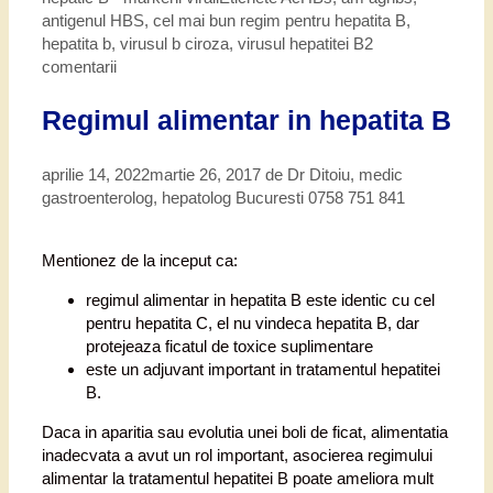
antigenul HBS
,
cel mai bun regim pentru hepatita B
,
hepatita b
,
virusul b ciroza
,
virusul hepatitei B
2
comentarii
Regimul alimentar in hepatita B
aprilie 14, 2022
martie 26, 2017
de
Dr Ditoiu, medic
gastroenterolog, hepatolog Bucuresti 0758 751 841
Mentionez de la inceput ca:
regimul alimentar in hepatita B este identic cu cel
pentru hepatita C, el nu vindeca hepatita B, dar
protejeaza ficatul de toxice suplimentare
este un adjuvant important in tratamentul hepatitei
B.
Daca in aparitia sau evolutia unei boli de ficat, alimentatia
inadecvata a avut un rol important, asocierea regimului
alimentar la tratamentul hepatitei B poate ameliora mult