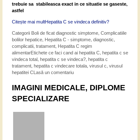
trebuie sa stabileasca exact in ce situatie se gaseste,
astfel
Citește mai mult
Hepatita C se vindeca definitiv?
Categorii
Boli de ficat diagnostic simptome
,
Complicatiile
bolilor hepatice
,
Hepatita C - simptome, diagnostic,
complicatii, tratament
,
Hepatita C regim
alimentar
Etichete
ce faci cand ai hepatita C
,
hepatita c se
vindeca total
,
hepatita c se vindeca?
,
hepatita c
tratament
,
hepatita c vindecare totala
,
virusul c
,
virusul
hepatitei C
Lasă un comentariu
IMAGINI MEDICALE, DIPLOME
SPECIALIZARE