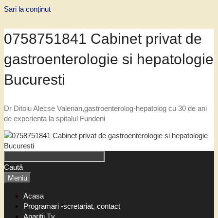
Sari la conținut
0758751841 Cabinet privat de
gastroenterologie si hepatologie
Bucuresti
Dr Ditoiu Alecse Valerian,gastroenterolog-hepatolog cu 30 de ani
de experienta la spitalul Fundeni
Caută
Meniu
Acasa
Programari -scretariat, contact
Aparitii Tv