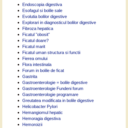
Endoscopia digestiva
Esofagul si bolile sale
Evolutia bolilor digestive
Explorari in diagnosticul bolilor digestive
Fibroza hepatica
Ficatul "obosit"
Ficatul doare?
Ficatul marit
Ficatul uman structura si functii
Fierea omului
Flora intestinala
Forum in bolile de ficat
Gastrita
Gastroenterologie = bolile digestive
Gastroenterologie Fundeni forum
Gastroenterologie programare
Greutatea modificata in bolile digestive
Helicobacter Pylori
Hemangiomul hepatic
Hemoragia digestiva
Hemoroizii