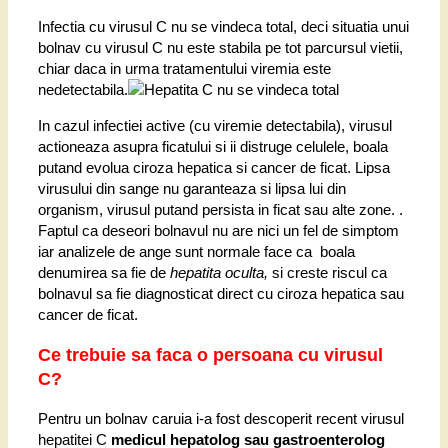
Infectia cu virusul C nu se vindeca total, deci situatia unui
bolnav cu virusul C nu este stabila pe tot parcursul vietii,
chiar daca in urma tratamentului viremia este
nedetectabila.
In cazul infectiei active (cu viremie detectabila), virusul
actioneaza asupra ficatului si ii distruge celulele, boala
putand evolua ciroza hepatica si cancer de ficat. Lipsa
virusului din sange nu garanteaza si lipsa lui din
organism, virusul putand persista in ficat sau alte zone. .
Faptul ca deseori bolnavul nu are nici un fel de simptom
iar analizele de ange sunt normale face ca boala
denumirea sa fie de
hepatita oculta,
si creste riscul ca
bolnavul sa fie diagnosticat direct cu ciroza hepatica sau
cancer de ficat.
Ce trebuie sa faca o persoana cu virusul
C?
Pentru un bolnav caruia i-a fost descoperit recent virusul
hepatitei C
medicul hepatolog sau gastroenterolog