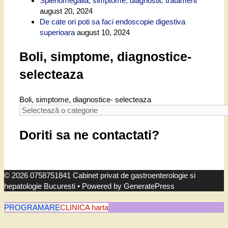
Splenomegalia, simptome, diagnostic tratament
august 20, 2024
De cate ori poti sa faci endoscopie digestiva
superioara
august 10, 2024
Boli, simptome, diagnostice-
selecteaza
Boli, simptome, diagnostice- selecteaza
Doriti sa ne contactati?
© 2026 0758751841 Cabinet privat de gastroenterologie si
hepatologie Bucuresti
• Powered by
GeneratePress
PROGRAMARE
CLINICA harta