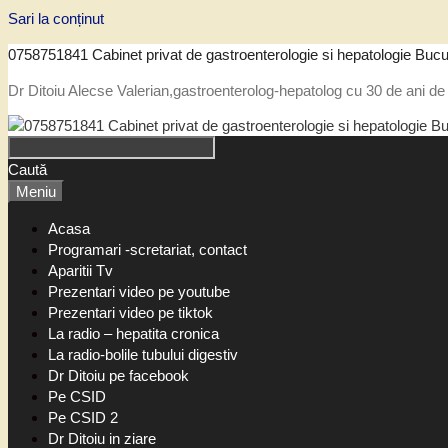
Sari la conținut
0758751841 Cabinet privat de gastroenterologie si hepatologie Bucu
Dr Ditoiu Alecse Valerian,gastroenterolog-hepatolog cu 30 de ani de 
Caută
Meniu
Acasa
Programari -scretariat, contact
Aparitii Tv
Prezentari video pe youtube
Prezentari video pe tiktok
La radio – hepatita cronica
La radio-bolile tubului digestiv
Dr Ditoiu pe facebook
Pe CSID
Pe CSID 2
Dr Ditoiu in ziare