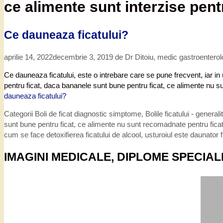
ce alimente sunt interzise pentr
Ce dauneaza ficatului?
aprilie 14, 2022
decembrie 3, 2019
de
Dr Ditoiu, medic gastroentero
Ce dauneaza ficatului, este o intrebare care se pune frecvent, iar in 
pentru ficat, daca bananele sunt bune pentru ficat, ce alimente nu s
dauneaza ficatului?
Categorii
Boli de ficat diagnostic simptome
,
Bolile ficatului - generalit
sunt bune pentru ficat
,
ce alimente nu sunt recomadnate pentru fica
cum se face detoxifierea ficatului de alcool
,
usturoiul este daunator f
IMAGINI MEDICALE, DIPLOME SPECIAL