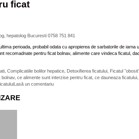
u ficat
log, hepatolog Bucuresti 0758 751 841
ultima perioada, probabil odata cu apropierea de sarbatorile de iarna uti
unt recomadnate pentru ficat bolnav, alimente care vindeca ficatul, da
ati
,
Complicatiile bolilor hepatice
,
Detoxifierea ficatului
,
Ficatul "obosit
t bolnav
,
ce alimente sunt interzise pentru ficat
,
ce dauneaza ficatului
icatului
Lasă un comentariu
IZARE