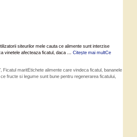
lizatorii siteurilor mele cauta ce alimente sunt interzise
ca vinetele afecteaza ficatul, daca …
Citește mai mult
Ce
"
,
Ficatul marit
Etichete
alimente care vindeca ficatul
,
bananele
,
ce fructe si legume sunt bune pentru regenerarea ficatului
,