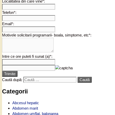
Localitatea din care vine*:
Telefon*:
Email*:
Motivele solicitarii programarii- boala, simptome, etc*:
Intre ce ore puteti fi sunat (a)*:
Trimite
Caută după:
Categorii
Abcesul hepatic
Abdomen marit
Abdomen umflat, balonarea