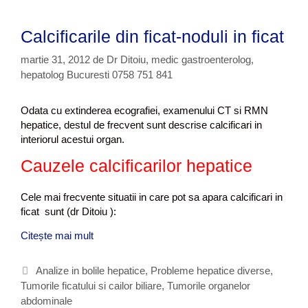
Calcificarile din ficat-noduli in ficat
martie 31, 2012
de
Dr Ditoiu, medic gastroenterolog,
hepatolog Bucuresti 0758 751 841
Odata cu extinderea ecografiei, examenului CT si RMN
hepatice, destul de frecvent sunt descrise calcificari in
interiorul acestui organ.
Cauzele calcificarilor hepatice
Cele mai frecvente situatii in care pot sa apara calcificari in
ficat sunt (dr Ditoiu ):
Citește mai mult
C
a
l
C
Analize in bolile hepatice
,
Probleme hepatice diverse
,
c
Tumorile ficatului si cailor biliare
a
,
Tumorile organelor
i
abdominale
t
f