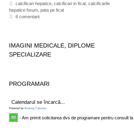
e
E
calcificari hepatice
,
calcificari in ficat
,
calcificarile
i
hepatice forum
g
t
,
pata pe ficat
c
o
i
6 comentarii
a
r
c
r
i
h
i
i
e
l
t
e
IMAGINI MEDICALE, DIPLOME
e
d
SPECIALIZARE
i
n
f
i
c
PROGRAMARI
a
t
-
Calendarul se încarcă...
n
Powered by
Booking Calendar
o
09
- Am primit solicitarea dvs de programare pentru consult la
d
u
l