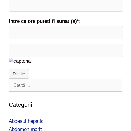
Intre ce ore puteti fi sunat (a)*:
Trimite
C
a
u
t
Categorii
ă
d
Abcesul hepatic
u
p
Abdomen marit