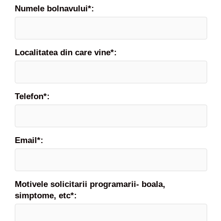
i
Numele bolnavului*:
i
n
f
i
Localitatea din care vine*:
c
a
t
Telefon*:
Email*:
Motivele solicitarii programarii- boala,
simptome, etc*: