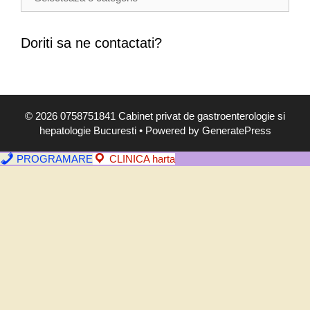
o
l
i
Doriti sa ne contactati?
,
s
i
m
© 2026 0758751841 Cabinet privat de gastroenterologie si
p
hepatologie Bucuresti
• Powered by
GeneratePress
t
o
PROGRAMARE
CLINICA harta
m
e
,
d
i
a
g
n
o
s