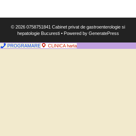
,
s
i
m
© 2026 0758751841 Cabinet privat de gastroenterologie si
p
hepatologie Bucuresti
• Powered by
GeneratePress
t
o
PROGRAMARE
CLINICA harta
m
e
,
d
i
a
g
n
o
s
t
i
c