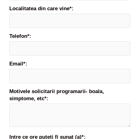
e
Localitatea din care vine*:
r
e
g
i
Telefon*:
m
s
i
t
r
Email*:
a
t
a
m
Motivele solicitarii programarii- boala,
e
simptome, etc*:
n
t
Intre ce ore puteti fi sunat (a)*: