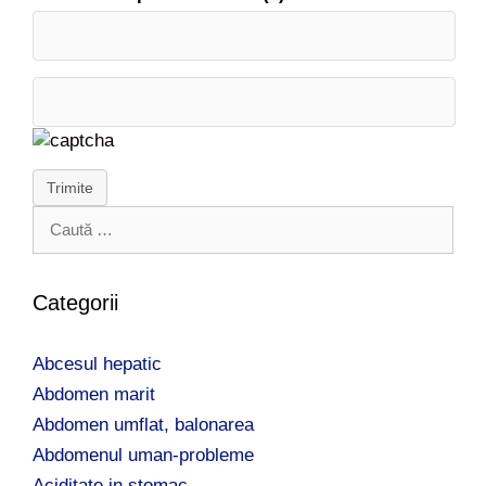
Trimite
C
a
u
t
Categorii
ă
d
Abcesul hepatic
u
p
Abdomen marit
ă
Abdomen umflat, balonarea
:
Abdomenul uman-probleme
Aciditate in stomac