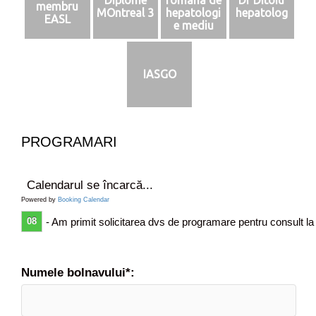
membru
a
MOntreal 3
hepatologi
hepatolog
EASL
e mediu
g
n
o
s
IASGO
t
i
c
,
PROGRAMARI
r
e
c
Calendarul se încarcă...
o
Powered by
Booking Calendar
m
a
08
- Am primit solicitarea dvs de programare pentru consult la
n
d
a
Numele bolnavului*:
r
i
d