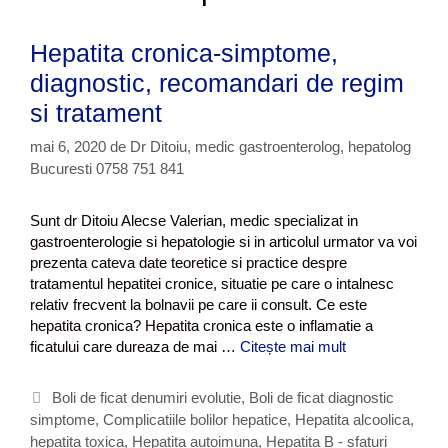
Hepatita cronica-simptome,
diagnostic, recomandari de regim
si tratament
mai 6, 2020
de
Dr Ditoiu, medic gastroenterolog, hepatolog
Bucuresti 0758 751 841
Sunt dr Ditoiu Alecse Valerian, medic specializat in
gastroenterologie si hepatologie si in articolul urmator va voi
prezenta cateva date teoretice si practice despre
tratamentul hepatitei cronice, situatie pe care o intalnesc
relativ frecvent la bolnavii pe care ii consult. Ce este
hepatita cronica? Hepatita cronica este o inflamatie a
ficatului care dureaza de mai …
Citește mai mult
H
e
p
C
Boli de ficat denumiri evolutie
,
Boli de ficat diagnostic
a
simptome
a
,
Complicatiile bolilor hepatice
,
Hepatita alcoolica,
t
hepatita toxica
t
,
Hepatita autoimuna
,
Hepatita B - sfaturi