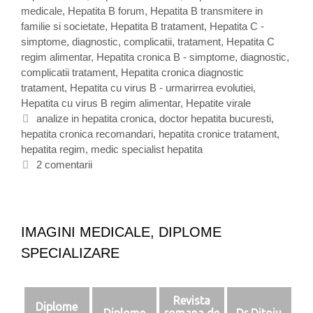
i
medicale
e
,
Hepatita B forum
,
Hepatita B transmitere in
t
familie si societate
g
,
Hepatita B tratament
,
Hepatita C -
a
simptome, diagnostic, complicatii, tratament
o
,
Hepatita C
c
regim alimentar
r
,
Hepatita cronica B - simptome, diagnostic,
r
complicatii tratament
i
,
Hepatita cronica diagnostic
o
tratament
i
,
Hepatita cu virus B - urmarirrea evolutiei
,
n
Hepatita cu virus B regim alimentar
,
Hepatite virale
i
E
analize in hepatita cronica
,
doctor hepatita bucuresti
,
c
hepatita cronica recomandari
t
,
hepatita cronice tratament
,
a
hepatita regim
i
,
medic specialist hepatita
-
s
c
2 comentarii
i
h
m
e
p
t
t
e
IMAGINI MEDICALE, DIPLOME
o
SPECIALIZARE
m
e
,
d
Revista
Diplome
i
Diplome
romana de
Dr Ditoiu