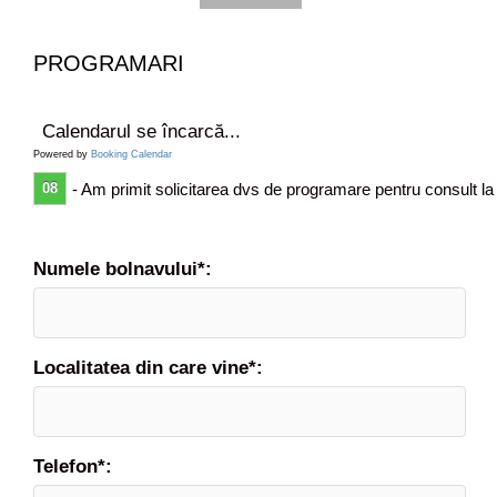
o
m
PROGRAMARI
i
n
Calendarul se încarcă...
Powered by
Booking Calendar
a
08
- Am primit solicitarea dvs de programare pentru consult la
l
e
Numele bolnavului*:
Localitatea din care vine*:
Telefon*: