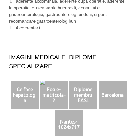
a
E
aderente abdominala
,
aderente dupa operatie
,
aderente
r
la operatie
t
t
,
clinica sante bucuresti
,
consultatie
gastroenterologie
e
i
,
gastroenterolog fundeni
,
urgent
e
recomandare gastroenterolog bun
g
c
a
o
h
4 comentarii
d
r
e
i
t
e
i
e
r
IMAGINI MEDICALE, DIPLOME
e
SPECIALIZARE
n
t
e
Ce face
Foaie-
Diplome
hepatologi
matricola-
membru
Barcelona
l
a
2
EASL
e
a
Nantes-
b
1024x717
d