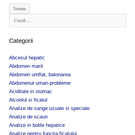
Trimite
C
a
u
t
Categorii
ă
d
Abcesul hepatic
u
p
Abdomen marit
ă
Abdomen umflat, balonarea
:
Abdomenul uman-probleme
Aciditate in stomac
Alcoolul si ficatul
Analize de sange uzuale si speciale
Analize de scaun
Analize in bolile hepatice
Analize pentru functia ficatului