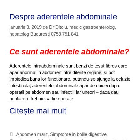
Despre aderentele abdominale
ianuarie 3, 2019
de
Dr Ditoiu, medic gastroenterolog,
hepatolog Bucuresti 0758 751 841
Ce sunt aderentele abdominale?
Aderentele intraabdominale sunt benzi de tesut fibros care
apar anormal in abdomen intre diferite organe, si pot
impiedica buna lor functionare
, putandu-se ajunge la ocluzie
intestinala; aderentele abdominale apar de obicei dupa
operatii pe abdomen sau infectii, iar uneori – daca dau
neplaceri- trebuie sa fie operate
Citește mai mult
D
e
s
C
Abdomen marit
,
Simptome in bolile digestive
p