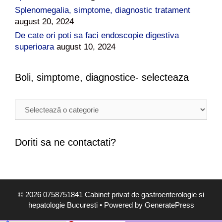
Splenomegalia, simptome, diagnostic tratament
august 20, 2024
De cate ori poti sa faci endoscopie digestiva
superioara
august 10, 2024
Boli, simptome, diagnostice- selecteaza
B
o
l
i
Doriti sa ne contactati?
,
s
i
m
© 2026 0758751841 Cabinet privat de gastroenterologie si
p
hepatologie Bucuresti
• Powered by
GeneratePress
t
o