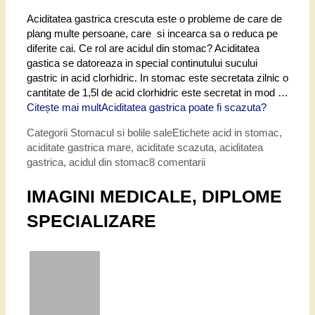
Aciditatea gastrica crescuta este o probleme de care de
plang multe persoane, care si incearca sa o reduca pe
diferite cai. Ce rol are acidul din stomac? Aciditatea
gastica se datoreaza in special continutului sucului
gastric in acid clorhidric. In stomac este secretata zilnic o
cantitate de 1,5l de acid clorhidric este secretat in mod …
Citește mai mult
Aciditatea gastrica poate fi scazuta?
Categorii
Stomacul si bolile sale
Etichete
acid in stomac
,
aciditate gastrica mare
,
aciditate scazuta
,
aciditatea
gastrica
,
acidul din stomac
8 comentarii
IMAGINI MEDICALE, DIPLOME
SPECIALIZARE