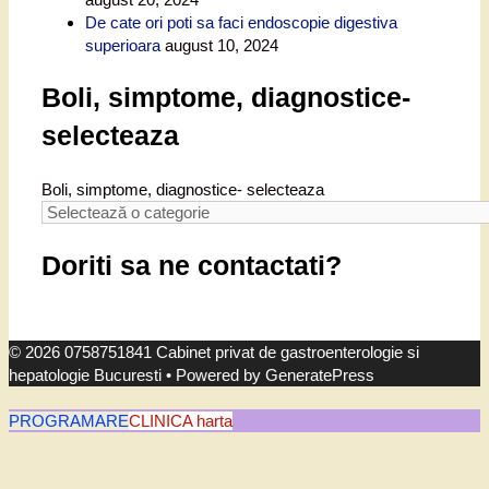
De cate ori poti sa faci endoscopie digestiva
superioara
august 10, 2024
Boli, simptome, diagnostice-
selecteaza
Boli, simptome, diagnostice- selecteaza
Doriti sa ne contactati?
© 2026 0758751841 Cabinet privat de gastroenterologie si
hepatologie Bucuresti
• Powered by
GeneratePress
PROGRAMARE
CLINICA harta