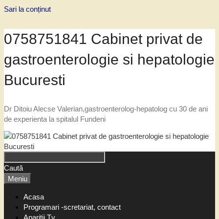
Sari la conținut
0758751841 Cabinet privat de
gastroenterologie si hepatologie
Bucuresti
Dr Ditoiu Alecse Valerian,gastroenterolog-hepatolog cu 30 de ani
de experienta la spitalul Fundeni
Caută
Meniu
Acasa
Programari -scretariat, contact
Aparitii Tv