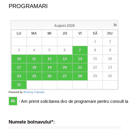
n
PROGRAMARI
t
r
u
»
August
2026
v
LU
MA
MI
JO
VI
SÂ
DU
i
r
1
2
u
3
4
5
6
7
8
9
s
u
10
11
12
13
14
15
16
l
17
18
19
20
21
22
23
B
24
25
26
27
28
29
30
31
Powered by
Booking Calendar
06
- Am primit solicitarea dvs de programare pentru consult la
Numele bolnavului*: