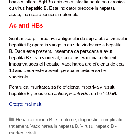
boala si altora. AgHBs episteaza infectia acuta sau cronica
cu virus hepatitic B. Este indicator precoce in hepatita
acuta, inaintea aparitiei simptomelor
Ac anti HBs
Sunt anticorpi impotriva antigenului de suprafata al virusului
hepatitei B; apare in sange in caz de vindecare a hepatitei
B. Daca este prezent, inseamna ca persoana a avut
hepatita B si s-a vindecat, sau a fost vaccinata eficient
impotriva acestei hepatite; vaccinarea are eficienta de cca
10 ani. Daca este absent, persoana trebuie sa fie
vaccinata.
Pentru ca imunitatea sa fie eficienta impotriva virusului
hepatitei B , trebuie ca
anticorpii anti HBs
sa fie >10ui/l.
Citește mai mult
T
o
t
C
Hepatita cronica B - simptome, diagnostic, complicatii
u
tratament
a
,
Vaccinarea in hepatita B
,
Virusul hepatic B -
l
markerii virali
t
d