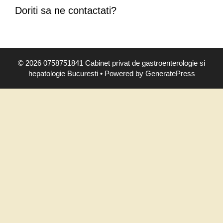
i
Doriti sa ne contactati?
,
s
i
m
© 2026 0758751841 Cabinet privat de gastroenterologie si
p
hepatologie Bucuresti
• Powered by
GeneratePress
t
o
m
e
,
d
i
a
g
n
o
s
t