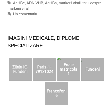
e
E
AcHBc
,
ADN VHB
,
AgHBs
,
markerii virali
,
totul despre
e
markerii virali
g
t
s
o
i
Un comentariu
p
r
c
r
i
h
e
i
e
m
t
a
IMAGINI MEDICALE, DIPLOME
e
r
SPECIALIZARE
k
e
r
i
Foaie
Zilele-IC-
Paris-1-
i
matricola
Fundeni
Fundeni
791x1024
v
1
i
r
a
Francofoni
l
e
i
p
e