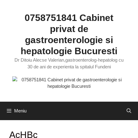
Sari
la
0758751841 Cabinet
conținut
privat de
gastroenterologie si
hepatologie Bucuresti
Dr Ditoiu Alecse Valerian,gastroenterolog-hepatolog cu
30 de ani de experienta la spitalul Fundeni
Meniu
AcHBc