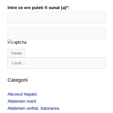
Intre ce ore puteti fi sunat (a)*:
Trimite
C
a
u
t
Categorii
ă
d
Abcesul hepatic
u
p
Abdomen marit
ă
Abdomen umflat, balonarea
: