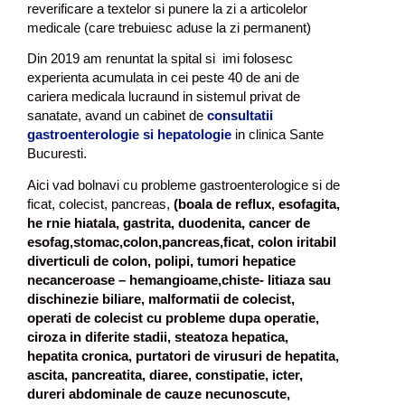
reverificare a textelor si punere la zi a articolelor
medicale (care trebuiesc aduse la zi permanent)
Din 2019 am renuntat la spital si imi folosesc
experienta acumulata in cei peste 40 de ani de
cariera medicala lucraund in sistemul privat de
sanatate, avand un cabinet de
consultatii
gastroenterologie si hepatologie
in clinica Sante
Bucuresti.
Aici vad bolnavi cu probleme gastroenterologice si de
ficat, colecist, pancreas,
(boala de reflux, esofagita,
he rnie hiatala, gastrita, duodenita, cancer de
esofag,stomac,colon,pancreas,ficat, colon iritabil
diverticuli de colon, polipi, tumori hepatice
necanceroase – hemangioame,chiste- litiaza sau
dischinezie biliare, malformatii de colecist,
operati de colecist cu probleme dupa operatie,
ciroza in diferite stadii, steatoza hepatica,
hepatita cronica, purtatori de virusuri de hepatita,
ascita, pancreatita, diaree, constipatie, icter,
dureri abdominale de cauze necunoscute,