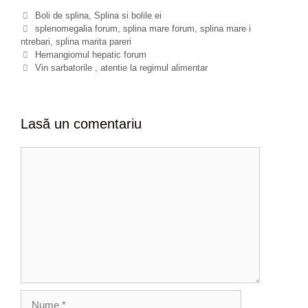
C
Boli de splina
,
Splina si bolile ei
a
E
splenomegalia forum
,
splina mare forum
,
splina mare i
ntrebari
t
t
,
splina marita pareri
N
e
i
Hemangiomul hepatic forum
a
g
c
Vin sarbatorile , atentie la regimul alimentar
v
o
h
i
r
e
g
i
t
a
i
e
Lasă un comentariu
r
e
C
a
o
r
m
t
e
i
c
n
o
t
l
a
e
r
i
u
N