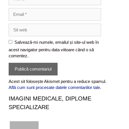
u
m
E
e
m
a
S
i
i
l
t
Salvează-mi numele, emailul și site-ul web în
w
acest navigator pentru data viitoare când o să
e
comentez.
b
Acest sit folosește Akismet pentru a reduce spamul.
Află cum sunt procesate datele comentariilor tale
.
IMAGINI MEDICALE, DIPLOME
SPECIALIZARE