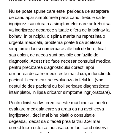
Nu se poate spune care este perioada de asteptare
de cand apar simptomele pana cand trebuie sa te
ingrijorezi sau durata a simptomelor care ar trebui sa
va ingrijoreze deoarece situatie difera de la bolnav la
bolnav. In principiu, o splina marita nu reprezinta o
urgenta medicala, problema poate fi ca aceleasi
simptome dau si numeroase alte boli de fiere, ficat
sau colon, de aceea sunt posibile confuziile de
diagnostic. Acest risc face necesar consultul medical
pentru precizarea diagnosticului corect, apoi
urmarirea de catre medic este mai..laxa, in functie de
pacient. fiecare caz se evolueaza in felul lui, (vad
destul de des pacienti cu boli serioase diagnosticate
intamplator, in lipsa oricaror simptome ingrijoratoare).
Pentru linistea dvs cred ca este mai bine sa faceti o
evaluare medicala care sa arata ca nu aveti ceva
ingrijorator , deci mai bine platiti o consultatie
degeaba, decat sa o faceti prea tarziu .Cel mai
corect lucru este sa faci asa cum faci cand observi