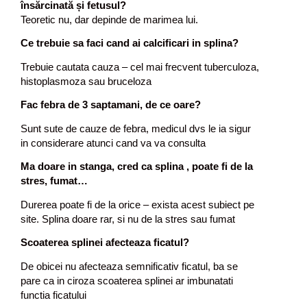
însărcinată
ș
i fetusul?
Teoretic nu, dar depinde de marimea lui.
Ce trebuie sa faci cand ai calcificari in splina?
Trebuie cautata cauza – cel mai frecvent tuberculoza,
histoplasmoza sau bruceloza
Fac febra de 3 saptamani, de ce oare?
Sunt sute de cauze de febra, medicul dvs le ia sigur
in considerare atunci cand va va consulta
Ma doare in stanga, cred ca splina , poate fi de la
stres, fumat…
Durerea poate fi de la orice – exista acest subiect pe
site. Splina doare rar, si nu de la stres sau fumat
Scoaterea splinei afecteaza ficatul?
De obicei nu afecteaza semnificativ ficatul, ba se
pare ca in ciroza scoaterea splinei ar imbunatati
functia ficatului