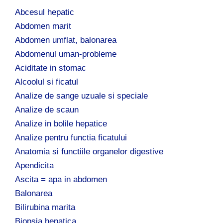
d
Abcesul hepatic
u
p
Abdomen marit
ă
Abdomen umflat, balonarea
:
Abdomenul uman-probleme
Aciditate in stomac
Alcoolul si ficatul
Analize de sange uzuale si speciale
Analize de scaun
Analize in bolile hepatice
Analize pentru functia ficatului
Anatomia si functiile organelor digestive
Apendicita
Ascita = apa in abdomen
Balonarea
Bilirubina marita
Biopsia hepatica