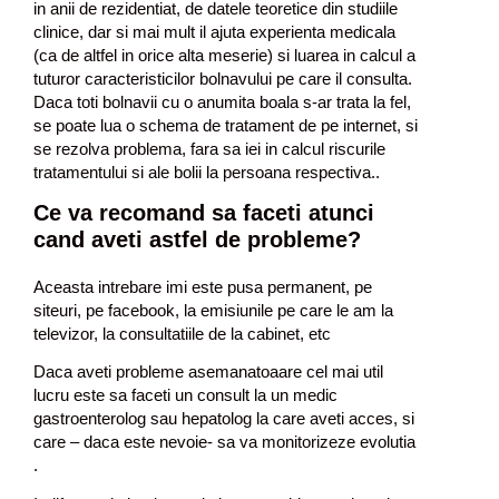
in anii de rezidentiat, de datele teoretice din studiile
clinice, dar si mai mult il ajuta experienta medicala
(ca de altfel in orice alta meserie) si luarea in calcul a
tuturor caracteristicilor bolnavului pe care il consulta.
Daca toti bolnavii cu o anumita boala s-ar trata la fel,
se poate lua o schema de tratament de pe internet, si
se rezolva problema, fara sa iei in calcul riscurile
tratamentului si ale bolii la persoana respectiva..
Ce va recomand sa faceti atunci
cand aveti astfel de probleme?
Aceasta intrebare imi este pusa permanent, pe
siteuri, pe facebook, la emisiunile pe care le am la
televizor, la consultatiile de la cabinet, etc
Daca aveti probleme asemanatoaare cel mai util
lucru este sa faceti un consult la un medic
gastroenterolog sau hepatolog la care aveti acces, si
care – daca este nevoie- sa va monitorizeze evolutia
.