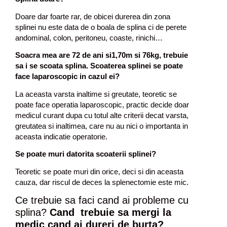
Doare dar foarte rar, de obicei durerea din zona
splinei nu este data de o boala de splina ci de perete
andominal, colon, peritoneu, coaste, rinichi…
Soacra mea are 72 de ani si1,70m si 76kg, trebuie
sa i se scoata splina. Scoaterea splinei se poate
face laparoscopic in cazul ei?
La aceasta varsta inaltime si greutate, teoretic se
poate face operatia laparoscopic, practic decide doar
medicul curant dupa cu totul alte criterii decat varsta,
greutatea si inaltimea, care nu au nici o importanta in
aceasta indicatie operatorie.
Se poate muri datorita scoaterii splinei?
Teoretic se poate muri din orice, deci si din aceasta
cauza, dar riscul de deces la splenectomie este mic.
Ce trebuie sa faci cand ai probleme cu
splina?
Cand trebuie sa mergi la
medic
cand ai dureri de burta
?