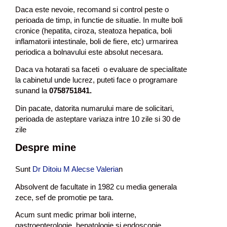
Daca este nevoie, recomand si control peste o
perioada de timp, in functie de situatie. In multe boli
cronice (hepatita, ciroza, steatoza hepatica, boli
inflamatorii intestinale, boli de fiere, etc) urmarirea
periodica a bolnavului este absolut necesara.
Daca va hotarati sa faceti o evaluare de specialitate
la cabinetul unde lucrez, puteti face o programare
sunand la
0758751841.
Din pacate, datorita numarului mare de solicitari,
perioada de asteptare variaza intre 10 zile si 30 de
zile
Despre mine
Sunt
Dr Ditoiu M Alecse Valeria
n
Absolvent de facultate in 1982 cu media generala
zece, sef de promotie pe tara.
Acum sunt medic primar boli interne,
gastroenterologie, hepatologie si endoscopie