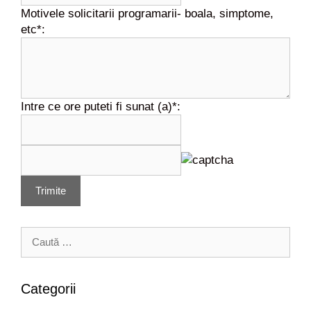
Motivele solicitarii programarii- boala, simptome,
etc*:
Intre ce ore puteti fi sunat (a)*:
Trimite
C
a
u
t
Categorii
ă