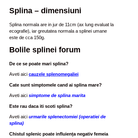
Splina – dimensiuni
Splina normala are in jur de 11cm (ax lung evaluat la
ecografie), iar greutatea normala a splinei umane
este de cca 150g.
Bolile splinei forum
De ce se poate mari splina?
Aveti aici
cauzele splenomegaliei
Cate sunt simptomele cand ai splina mare?
Aveti aici
simptome de splina marita
Este rau daca iti scoti splina?
Aveti aici
urmarile splenectomiei (operatiei de
splina)
Chistul splenic poate influien
ț
a negativ femeia