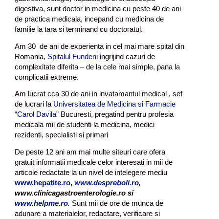
digestiva, sunt doctor in medicina cu peste 40 de ani
de practica medicala, incepand cu medicina de
familie la tara si terminand cu doctoratul.
Am 30 de ani de experienta in cel mai mare spital din
Romania,
Spitalul Fundeni
ingrijind cazuri de
complexitate diferita – de la cele mai simple, pana la
complicatii extreme.
Am lucrat cca 30 de ani in invatamantul medical , sef
de lucrari la
Universitatea de Medicina si Farmacie
“Carol Davila”
Bucuresti, pregatind pentru profesia
medicala mii de studenti la medicina, medici
rezidenti, specialisti si primari
De peste 12 ani am mai multe siteuri care ofera
gratuit informatii medicale celor interesati in mii de
articole redactate la un nivel de intelegere mediu
www.hepatite.ro
,
www.despreboli.ro
,
www.clinicagastroenterologie.ro si
www.helpme.ro
.
Sunt mii de ore de munca de
adunare a materialelor, redactare, verificare si