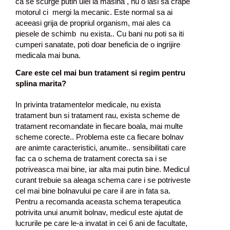
ca se scurge putin ulei la masina , nu o lasi sa crape
motorul ci mergi la mecanic. Este normal sa ai
aceeasi grija de propriul organism, mai ales ca
piesele de schimb nu exista.. Cu bani nu poti sa iti
cumperi sanatate, poti doar beneficia de o ingrijire
medicala mai buna.
Care este cel mai bun tratament si regim pentru
splina marita?
In privinta tratamentelor medicale, nu exista
tratament bun si tratament rau, exista scheme de
tratament recomandate in fiecare boala, mai multe
scheme corecte.. Problema este ca fiecare bolnav
are animte caracteristici, anumite.. sensibilitati care
fac ca o schema de tratament corecta sa i se
potriveasca mai bine, iar alta mai putin bine. Medicul
curant trebuie sa aleaga schema care i se potriveste
cel mai bine bolnavului pe care il are in fata sa.
Pentru a recomanda aceasta schema terapeutica
potrivita unui anumit bolnav, medicul este ajutat de
lucrurile pe care le-a invatat in cei 6 ani de facultate,