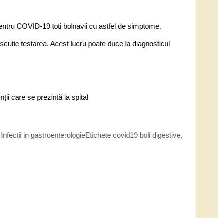
pentru COVID-19 toti bolnavii cu astfel de simptome.
discutie testarea. Acest lucru poate duce la diagnosticul
ii care se prezintă la spital
,
Infectii in gastroenterologie
Etichete
covid19 boli digestive
,