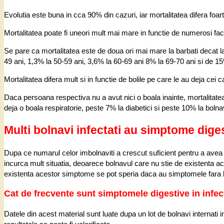
Evolutia este buna in cca 90% din cazuri, iar mortalitatea difera foarte
Mortalitatea poate fi uneori mult mai mare in functie de numerosi fact
Se pare ca mortalitatea este de doua ori mai mare la barbati decat la
49 ani, 1,3% la 50-59 ani, 3,6% la 60-69 ani 8% la 69-70 ani si de 15
Mortalitatea difera mult si in functie de bolile pe care le au deja cei 
Daca persoana respectiva nu a avut nici o boala inainte, mortalitate
deja o boala respiratorie, peste 7% la diabetici si peste 10% la bolnav
Multi bolnavi infectati au simptome dige
Dupa ce numarul celor imbolnaviti a crescut suficient pentru a avea 
incurca mult situatia, deoarece bolnavul care nu stie de existenta a
existenta acestor simptome se pot speria daca au simptomele fara leg
Cat de frecvente sunt simptomele digestive in infe
Datele din acest material sunt luate dupa un lot de bolnavi internat