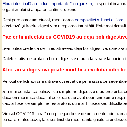
Flora intestinală are roluri importante în organism
, in special in apar
organismului și a apararii antimicrobiene .
Desi pare oarecum ciudat, modificarea
compozitiei și funcției florei t
afectează și tractul digestiv prin reglarea imunității. Este mai de
Pacientii infectati cu COVID19 au deja boli digestiv
S-ar putea crede ca cei infectati aveau deja boli digestive, care s-a
Datele statistice arata ca bolile digestive erau relativ rare la pacien
Afectarea digestiva poate modifica evolutia infecti
Pe lotul de bolnavi urmariti s-a observat că pe măsură ce severitatea 
S-a mai constat ca bolnavii cu simptome digestive s-au prezentat cu 
doua ori mai mica decat al celor care au avut doar simptome respira
cauza lipsei de simptome respiratorii, cum ar fi tusea sau dificultatea
Virusul COVID19 intra în corp legandu-se de un receptor din plamani, d
pe care le afecteaza, fapt sustinut de modificarile gasite la endoscop