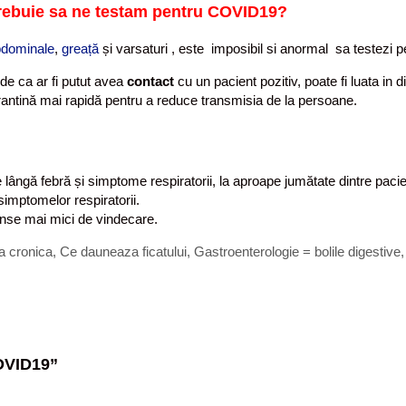
 trebuie sa ne testam pentru COVID19?
bdominale
,
greață
și varsaturi , este imposibil si anormal sa testezi 
de ca ar fi putut avea
contact
cu un pacient pozitiv, poate fi luata in 
antină mai rapidă pentru a reduce transmisia de la persoane.
ângă febră și simptome respiratorii, la aproape jumătate dintre pacienț
imptomelor respiratorii.
anse mai mici de vindecare.
ta cronica
,
Ce dauneaza ficatului
,
Gastroenterologie = bolile digestive
COVID19
”