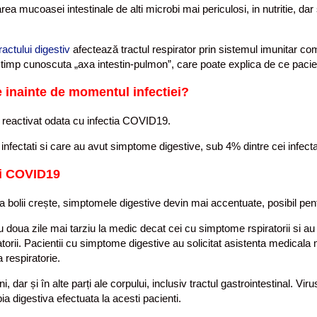
area mucoasei intestinale de alti microbi mai periculosi, in nutritie, dar 
ractului digestiv
afectează tractul respirator prin sistemul imunitar comu
mult timp cunoscuta „axa intestin-pulmon”, care poate explica de ce 
e inainte de momentul infectiei?
u reactivat odata cu infectia COVID19.
tii infectati si care au avut simptome digestive, sub 4% dintre cei infec
ei COVID19
bolii crește, simptomele digestive devin mai accentuate, posibil pentru
doua zile mai tarziu la medic decat cei cu simptome rspiratorii si au 
torii. Pacientii cu simptome digestive au solicitat asistenta medical
 respiratorie.
ar și în alte parți ale corpului, inclusiv tractul gastrointestinal. Vir
ia digestiva efectuata la acesti pacienti.