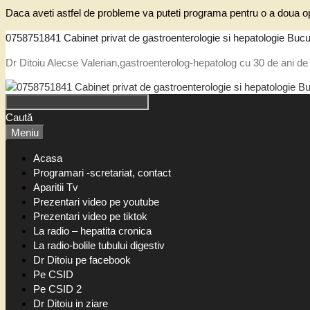
Daca aveti astfel de probleme va puteti programa pentru o a doua op
0758751841 Cabinet privat de gastroenterologie si hepatologie Bucu
Dr Ditoiu Alecse Valerian,gastroenterolog-hepatolog cu 30 de ani de 
Caută
Meniu
Acasa
Programari -scretariat, contact
Aparitii Tv
Prezentari video pe youtube
Prezentari video pe tiktok
La radio – hepatita cronica
La radio-bolile tubului digestiv
Dr Ditoiu pe facebook
Pe CSID
Pe CSID 2
Dr Ditoiu in ziare