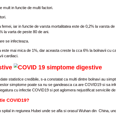
 mult in functie de multi factori.
ori.
 femei, iar in functie de varsta mortalitatea este de 0,2% la varsta de
% la varta de peste 80 de ani.
care se infecteaza.
a este mai mica de 1%, dar aceasta creste la cca 6% la bolnavii cu ca
ii cardiaci.
stive
date statistice credibile, s-a constatat ca multi dintre bolnavi au si
cestor simptome poate sa nu se gandeasca ca are COVID19 si sa infecte
atura cu infectie COVID19 si pot aglomera nejustificat serviciile de b
ctie COVID19?
i in spital in regiunea Hubei unde se afla si orasul Wuhan din China, u