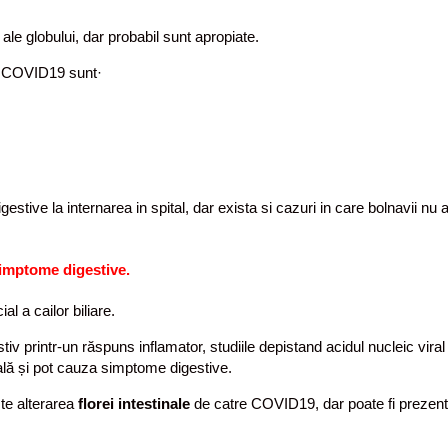
ale globului, dar probabil sunt apropiate.
ia COVID19 sunt·
stive la internarea in spital, dar exista si cazuri in care bolnavii nu
imptome digestive.
ial a cailor biliare.
stiv printr-un răspuns inflamator, studiile depistand acidul nucleic vira
nală și pot cauza simptome digestive.
te alterarea
florei intestinale
de catre COVID19, dar poate fi prezenta s