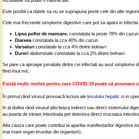
rezultatele sa poate fi valorificate.
Este posibil ca datele sa nu se suprapuna peste cele din alte regiuni 
Cele mai frecvente simptome digestive care pot sa apara in infect
Lipsa poftei de mancare,
constatata la peste 78% din cazuri
Diareea
constatata la cca 40% din cazuri
Varsaturi
constatate la cca 4% dintre bolnavi·
Dureri
abdominale constatate la cca 2% dintre bolnavi
Se pare ca aproape jumatate dintre cei infectati au avut simptome dige
fiind insa mic.
Există multe motive pentru care COVID-19 poate să provoace s
În primul rând virusul provoacă leziuni ale
țesutului hepatic
si in spec
In al doilea rând virusul afecteaza indirect sau direct sistemului dige
au poarta de intrare intestinala pot deteriora direct mucoasa intesti
Alta cauza care poate contribui la aparitia manifestarilor digestive es
mai mare organ imunitar din organism).