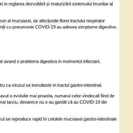
si in reglarea dezvoltării și maturizării sistemului imunitar al
n al mucoasei, iar afecțiunile florei tractului respirator
pacienții cu pneumonie COVID-19 au adesea simptome digestive.
tati avand o problema digestiva in momentul infectarii.
 ca virusul se inmulteste in tractul gastro-intestinal.
avut o evolutie mai proasta, numarul celor vindecati fiind de
a mai tarziu, deoarece nu s-au gandit că au COVID-19 din
usul se reproduce rapid în celulele mucoasei gastro-intestinale