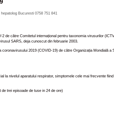
19
, hepatolog Bucuresti 0758 751 841
-2 de către Comitetul internațional pentru taxonomia virusurilor (ICT
irusul SARS, deja cunoscut din februarie 2003.
la coronavirusului 2019 (COVID-19) de către Organizația Mondială a S
la nivelul aparatului respirator, simptomele cele mai frecvente fiind
 de trei episoade de tuse in 24 de ore)