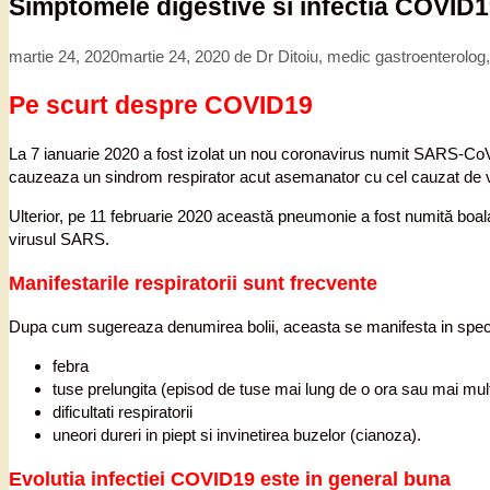
Simptomele digestive si infectia COVID
martie 24, 2020
martie 24, 2020
de
Dr Ditoiu, medic gastroenterolog
Pe scurt despre COVID19
La 7 ianuarie 2020 a fost izolat un nou coronavirus numit SARS-CoV
cauzeaza un sindrom respirator acut asemanator cu cel cauzat de v
Ulterior, pe 11 februarie 2020 această pneumonie a fost numită boa
virusul SARS.
Manifestarile respiratorii sunt frecvente
Dupa cum sugereaza denumirea bolii, aceasta se manifesta in special 
febra
tuse prelungita (episod de tuse mai lung de o ora sau mai mult
dificultati respiratorii
uneori dureri in piept si invinetirea buzelor (cianoza).
Evolutia infectiei COVID19 este in general buna