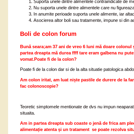
Suporta unele dintre alimentele contraindicate de m
Nu suporta unele dintre alimentele care nu figurea
In anumite perioade suporta unele alimente, iar al
Asocierea altor boli sau tratamente, impune si din 
Boli de colon forum
Bună seara;am 37 ani de vreo 6 luni mă doare colonul ș
partea dreapta mă durea ffff tare eram galbena nu pute
vomat.Poate fi de la colon?
Poate fi de la colon dar si de la alta situatie patologica abd
Am colon iritat, am luat niște pastile de durere de la 
fac colonoscopie?
Teoretic simptomele mentionate de dvs nu impun neaparat 
situaita.
Am in partea dreapta sub coaste o jenă de frica am plec
alimentație atenta și un tratament se poate rezolva si