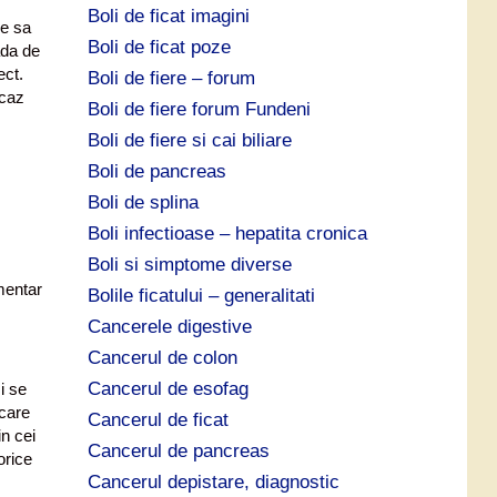
Boli de ficat imagini
ie sa
Boli de ficat poze
ada de
ect.
Boli de fiere – forum
 caz
Boli de fiere forum Fundeni
Boli de fiere si cai biliare
Boli de pancreas
Boli de splina
Boli infectioase – hepatita cronica
Boli si simptome diverse
mentar
Bolile ficatului – generalitati
Cancerele digestive
Cancerul de colon
Cancerul de esofag
i se
 care
Cancerul de ficat
n cei
Cancerul de pancreas
orice
Cancerul depistare, diagnostic