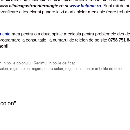
ww.clinicagastroenterologie.ro si
www.helpme.ro
.
Sunt mii de or
erificare a textelor si punere la zi a articolelor medicale (care trebui
rienta
mea pentru o a doua opinie medicala pentru problemele dvs de
o programare la consultatie la numarul de telefon de pe site
0758 751 8
obil.
 in bolile colonului
,
Regimul in bolile de ficat
colon
,
regim colon
,
regim pentru colon
,
regimul alimentar in bolile de colon
 colon
”