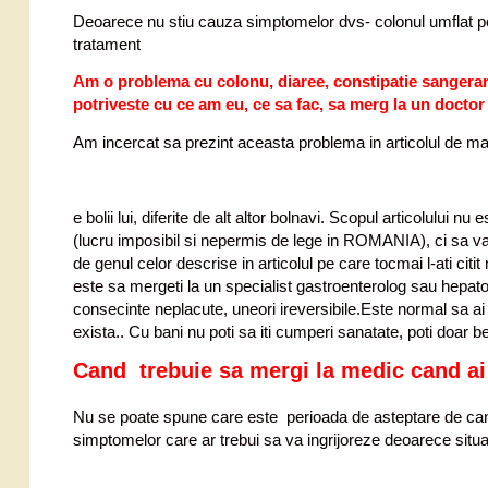
Deoarece nu stiu cauza simptomelor dvs- colonul umflat po
tratament
Am o problema cu colonu, diaree, constipatie sangerari..
potriveste cu ce am eu, ce sa fac, sa merg la un docto
Am incercat sa prezint aceasta problema in articolul de mai 
e bolii lui, diferite de alt altor bolnavi. Scopul articolului
(lucru imposibil si nepermis de lege in ROMANIA), ci sa va
de genul celor descrise in articolul pe care tocmai l-ati citit 
este sa mergeti la un specialist gastroenterolog sau hepat
consecinte neplacute, uneori ireversibile.Este normal sa a
exista.. Cu bani nu poti sa iti cumperi sanatate, poti doar b
Cand trebuie sa mergi la medic
cand ai
Nu se poate spune care este perioada de asteptare de can
simptomelor care ar trebui sa va ingrijoreze deoarece situat