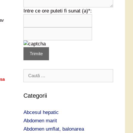
Intre ce ore puteti fi sunat (a)*:
nav
Trimite
C
a
 sa
u
t
Categorii
ă
d
Abcesul hepatic
u
p
Abdomen marit
ă
Abdomen umflat, balonarea