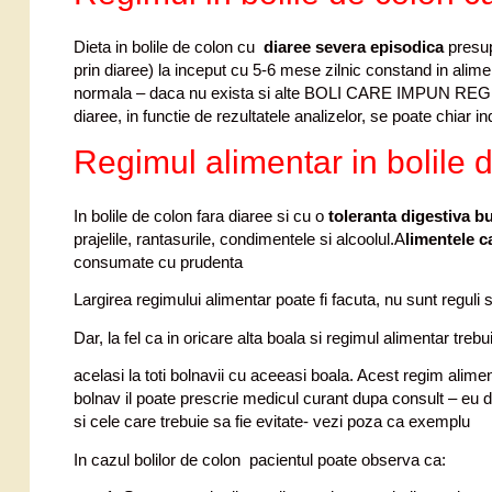
Dieta in bolile de colon cu
diaree severa episodica
presup
prin diaree) la inceput cu 5-6 mese zilnic constand in alimen
normala – daca nu exista si alte BOLI CARE IMPUN REGIM F
diaree, in functie de rezultatele analizelor, se poate chiar
Regimul alimentar in bolile 
In bolile de colon fara diaree si cu o
toleranta digestiva b
prajelile, rantasurile, condimentele si alcoolul.A
limentele c
consumate cu prudenta
Largirea regimului alimentar poate fi facuta, nu sunt reguli 
Dar, la fel ca in oricare alta boala si regimul alimentar trebu
acelasi la toti bolnavii cu aceeasi boala. Acest regim aliment
bolnav il poate prescrie medicul curant dupa consult – eu da
si cele care trebuie sa fie evitate- vezi poza ca exemplu
In cazul bolilor de colon pacientul poate observa ca: