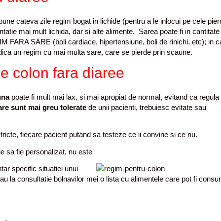
une cateva zile regim bogat in lichide (pentru a le inlocui pe cele pier
tatie mai mult lichida, dar si alte alimente. Sarea poate fi in cantitate
ARA SARE (boli cardiace, hipertensiune, boli de rinichi, etc); in c
 indica un regim cu mai multa sare, care se pierde prin scaune.
de colon fara diaree
una
poate fi mult mai lax, si mai apropiat de normal, evitand ca regula
are sunt mai greu tolerate
de unii pacienti, trebuiesc evitate sau
stricte, fiecare pacient putand sa testeze ce ii convine si ce nu.
ie sa fie personalizat, nu este
ar specific situatiei unui
u la consultatie bolnavilor mei o lista cu alimentele care pot fi cons