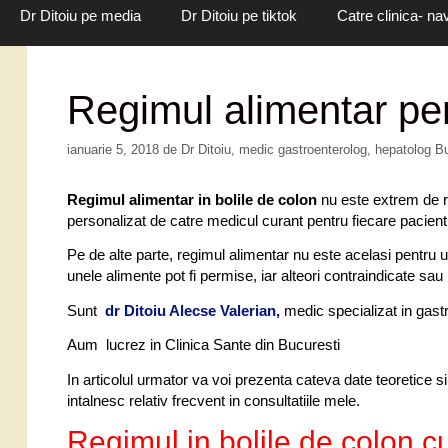
Dr Ditoiu pe media
Dr Ditoiu pe tiktok
Catre clinica- na
Regimul alimentar pe
ianuarie 5, 2018
de
Dr Ditoiu, medic gastroenterolog, hepatolog B
Regimul alimentar in bolile de colon
nu este extrem de re
personalizat de catre medicul curant pentru fiecare pacient, 
Pe de alte parte, regimul alimentar nu este acelasi pentru un
unele alimente pot fi permise, iar alteori contraindicate sau
Sunt
dr Ditoiu Alecse Valerian
,
medic specializat in gastr
Aum lucrez in Clinica Sante din Bucuresti
In articolul urmator va voi prezenta cateva date teoretice si
intalnesc relativ frecvent in consultatiile mele.
Regimul in bolile de colon c