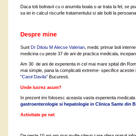
Daca toti bolnavii cu o anumita boala s-ar trata la fel, se 
sa iei in calcul riscurile tratamentului si ale bolii la persoan
Despre mine
Sunt
Dr Ditoiu M Alecse Valerian
, medic primar boli intern
medicina cu peste 37 de ani de practica medicala, incepand
Am 30 de ani de experienta in cel mai mare spital din Ro
mai simple, pana la complicatii extreme- specifice acestei i
“Carol Davila”
Bucuresti.
Unde lucrez acum?
In prezent imi folosesc aceasta vasta experienta medicala
gastroenterologie si hepatologie in Clinica Sante din 
Activitate pe net
De peste 10 ani am mai multe siteuri care ofera gratuit infor