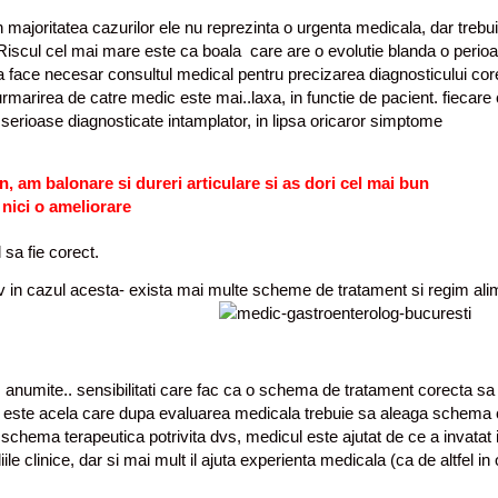
 majoritatea cazurilor ele nu reprezinta o urgenta medicala, dar trebu
 Riscul cel mai mare este ca boala care are o evolutie blanda o perio
sta face necesar consultul medical pentru precizarea diagnosticului cor
 urmarirea de catre medic este mai..laxa, in functie de pacient. fiecare
i serioase diagnosticate intamplator, in lipsa oricaror simptome
, am balonare si dureri articulare si as dori cel mai bun
 nici o ameliorare
 sa fie corect.
iv in cazul acesta- exista mai mul
te scheme de tratament si regim ali
 anumite.. sensibilitati care fac ca o schema de tratament corecta sa 
ant este acela care dupa evaluarea medicala trebuie sa aleaga schema
chema terapeutica potrivita dvs, medicul este ajutat de ce a invatat i
iile clinice, dar si mai mult il ajuta experienta medicala (ca de altfel in 