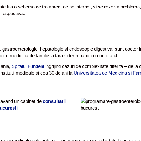
poate lua o schema de tratament de pe internet, si se rezolva problema,
a respectiva..
e, gastroenterologie, hepatologie si endoscopie digestiva, sunt doctor i
 cu medicina de familie la tara si terminand cu doctoratul.
mania,
Spitalul Fundeni
ingrijind cazuri de complexitate diferita – de la 
nstitutii medicale si cca 30 de ani la
Universitatea de Medicina si Fa
 avand un cabinet de
consultatii
Bucuresti
matii medicale celor interesati in mii de articole redactate la un nivel 