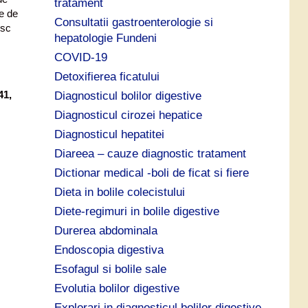
tratament
e de
Consultatii gastroenterologie si
esc
hepatologie Fundeni
COVID-19
Detoxifierea ficatului
41,
Diagnosticul bolilor digestive
Diagnosticul cirozei hepatice
Diagnosticul hepatitei
Diareea – cauze diagnostic tratament
Dictionar medical -boli de ficat si fiere
Dieta in bolile colecistului
Diete-regimuri in bolile digestive
Durerea abdominala
Endoscopia digestiva
Esofagul si bolile sale
Evolutia bolilor digestive
Explorari in diagnosticul bolilor digestive