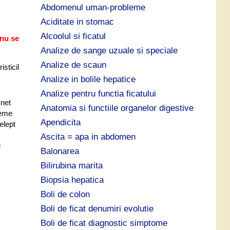
:
Abdomenul uman-probleme
Aciditate in stomac
Alcoolul si ficatul
 nu se
Analize de sange uzuale si speciale
Analize de scaun
sticil
Analize in bolile hepatice
Analize pentru functia ficatului
 net
Anatomia si functiile organelor digestive
bleme
Apendicita
telept
Ascita = apa in abdomen
u
Balonarea
Bilirubina marita
Biopsia hepatica
Boli de colon
Boli de ficat denumiri evolutie
Boli de ficat diagnostic simptome