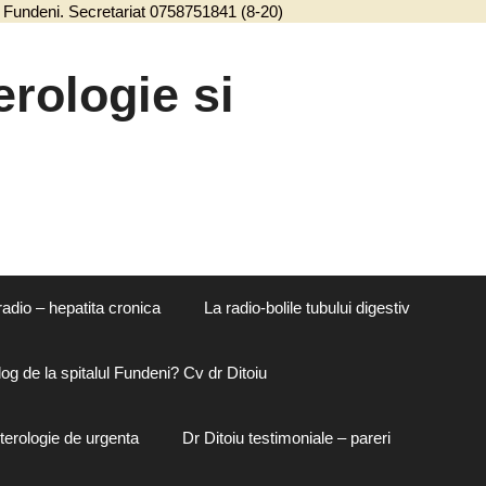
ul Fundeni. Secretariat 0758751841 (8-20)
Sari
la
conținut
rologie si
radio – hepatita cronica
La radio-bolile tubului digestiv
og de la spitalul Fundeni? Cv dr Ditoiu
terologie de urgenta
Dr Ditoiu testimoniale – pareri