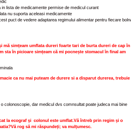
edic
za in lista de medicamente permise de medicul curant
tadata nu suporta aceleasi medicamente
acest puct de vedere adaptarea regimului alimentar pentru fiecare bol
i mă simțeam umflata dureri foarte tari de burta dureri de cap în
m sta în picioare simțeam că mi pocnește stomacul în final am
ominala
farmacie ca nu mai puteam de durere si a disparut durerea, trebuie
o colonoscopie, dar medicul dvs comnsultat poate judeca mai bine
at la ecograf și colonul este umflat.Vă întreb prin regim și o
tuatia?Vă rog să mi răspundeți; va mulțumesc.