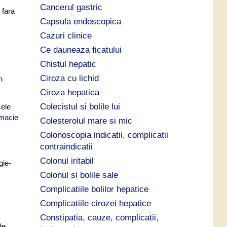
Cancerul gastric
 fara
Capsula endoscopica
Cazuri clinice
Ce dauneaza ficatului
Chistul hepatic
Ciroza cu lichid
n
Ciroza hepatica
Colecistul si bolile lui
cele
rmacie
Colesterolul mare si mic
Colonoscopia indicatii, complicatii
contraindicatii
Colonul iritabil
Colonul si bolile sale
Complicatiile bolilor hepatice
Complicatiile cirozei hepatice
Constipatia, cauze, complicatii,
de