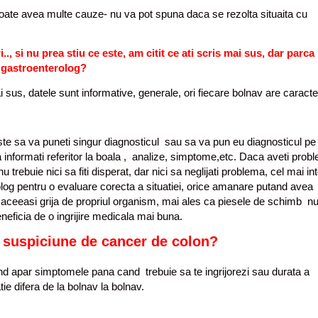
ate avea multe cauze- nu va pot spuna daca se rezolta situaita cu
, si nu prea stiu ce este, am citit ce ati scris mai sus, dar parca
r gastroenterolog?
sus, datele sunt informative, generale, ori fiecare bolnav are caracteri
 nu este sa va puneti singur diagnosticul sau sa va pun eu diagnosticul pe
 informati referitor la boala , analize, simptome,etc. Daca aveti pro
nu trebuie nici sa fiti disperat, dar nici sa neglijati problema, cel mai in
olog pentru o evaluare corec
ta a situatiei, orice amanare putand avea
i aceeasi grija de propriul organism, mai ales ca piesele de schimb n
eneficia de o ingrijire medicala mai buna.
 suspiciune de cancer de colon
?
d apar simptomele pana cand trebuie sa te ingrijorezi sau durata a
ie difera de la bolnav la bolnav.