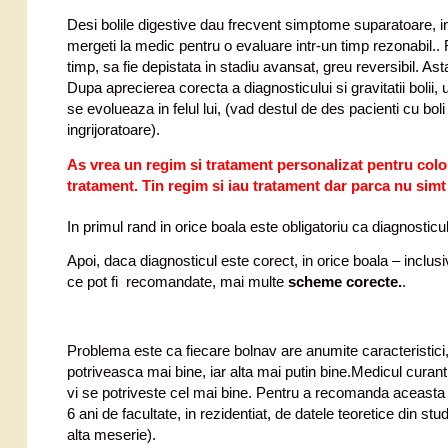
Desi bolile digestive dau frecvent simptome suparatoare, in
mergeti la medic pentru o evaluare intr-un timp rezonabil..
timp, sa fie depistata in stadiu avansat, greu reversibil. A
Dupa aprecierea corecta a diagnosticului si gravitatii bolii,
se evolueaza in felul lui, (vad destul de des pacienti cu bol
ingrijoratoare).
As vrea un regim si tratament personalizat pentru colon
tratament.
Tin regim si iau tratament dar parca nu simt
In primul rand in orice boala este obligatoriu ca diagnosticul
Apoi, daca diagnosticul este corect, in orice boala – inclus
ce pot fi recomandate, mai multe
scheme corecte.
.
Problema este ca fiecare bolnav are anumite caracteristici,
potriveasca mai bine, iar alta mai putin bine.Medicul cur
vi se potriveste cel mai bine. Pentru a recomanda aceasta s
6 ani de facultate, in rezidentiat, de datele teoretice din stud
alta meserie).