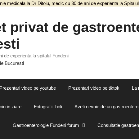
nie medicala la Dr Ditoiu, medic cu 30 de ani de experienta la Spital
 privat de gastroente
sti
i de experienta la spitalul Fundeni
Prezentari video pe youtube
Prezentari video pe tiktok
La 
oiu in ziare
Fotografii- boli
Aveti nevoie de un gastroenterol
e
Gastroenterologie Fundeni forum
Consultatie gastroen