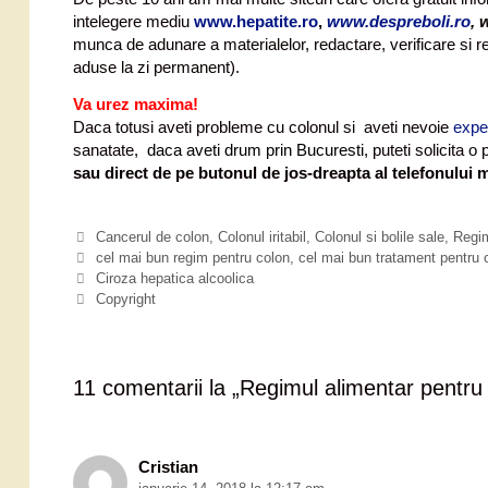
intelegere mediu
www.hepatite.ro
,
www.despreboli.ro
,
w
munca de adunare a materialelor, redactare, verificare si rev
aduse la zi permanent).
Va urez maxima!
Daca totusi aveti probleme cu colonul si aveti nevoie
expe
sanatate,
daca aveti drum prin Bucuresti,
puteti solicita 
sau direct de pe butonul de jos-dreapta al telefonului m
C
Cancerul de colon
,
Colonul iritabil
,
Colonul si bolile sale
,
Regim
a
E
cel mai bun regim pentru colon
,
cel mai bun tratament pentru 
N
t
t
Ciroza hepatica alcoolica
a
e
i
Copyright
v
g
c
i
o
h
g
r
e
a
i
t
11 comentarii la „
Regimul alimentar pentru
r
i
e
e
a
r
Cristian
t