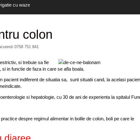
vigatie cu waze
ntru colon
ucuresti 0758 751 841
strictiv, si trebuie sa
fie
si in functie de faza in care se afla boala.
 pacient indiferent de situatia sa, sunt situatii cand, la acelasi pacien
 neindicate.
oenterologie si hepatologie, cu 30 de ani de experienta la spitalul Fun
 practice despre regimul alimentar in bolile de colon, boli pe care le
u diaree