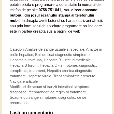
puteti solicita o programare la consultatie la numarul de
telefon de pe site
0758 751 841
, sau
direct apasand
butonul din josul ecranului stanga al telefonului
mobil
. In dreapta aveti butonul cu harta localizarii clinicii,
sau prin formularul de solicitare programare on line care
este in partea dreapta sus a paginii de web
Categorii
Analize de sange uzuale si speciale
,
Analize in
bolile hepatice
,
Boli de ficat diagnostic simptome
,
Hepatita autoimuna
,
Hepatita B - sfaturi medicale
,
Hepatita B forum
,
Hepatita C - simptome, diagnostic,
complicatii, tratament
,
Hepatita cronica diagnostic
tratament
,
Hepatite virale
,
Transaminazele crescute
Navigare articole
Modificari de scaun si tranzit intestinal-simptome,
diagnostic, recomandari de regim si tratament
Scaune cu sange simptome, diagnostic, ce se
recomanda
Lasă un comentariu