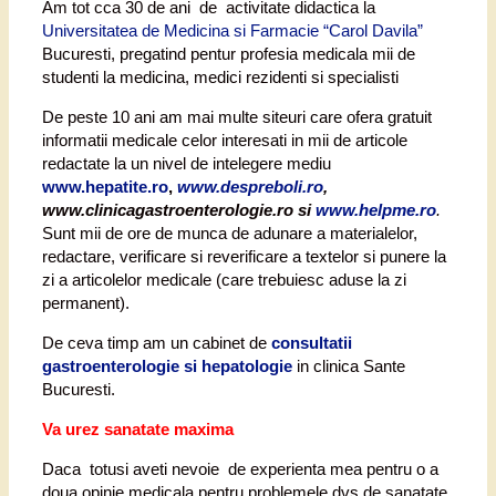
Am tot cca 30 de ani de activitate didactica la
Universitatea de Medicina si Farmacie “Carol Davila”
Bucuresti, pregatind pentur profesia medicala mii de
studenti la medicina, medici rezidenti si specialisti
De peste 10 ani am mai multe siteuri care ofera gratuit
informatii medicale celor interesati in mii de articole
redactate la un nivel de intelegere mediu
www.hepatite.ro
,
www.despreboli.ro
,
www.clinicagastroenterologie.ro si
www.helpme.ro
.
Sunt mii de ore de munca de adunare a materialelor,
redactare, verificare si reverificare a textelor si punere la
zi a articolelor medicale (care trebuiesc aduse la zi
permanent).
De ceva timp am un cabinet de
consultatii
gastroenterologie si hepatologie
in clinica Sante
Bucuresti.
Va urez sanatate maxima
Daca totusi aveti nevoie de experienta mea pentru o a
doua opinie medicala pentru problemele dvs de sanatate,