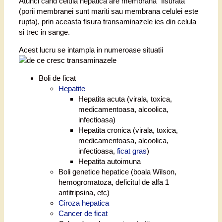
Atunci cand celula hepatica are membrana “fisurata”
(porii membranei sunt mariti sau membrana celulei este
rupta), prin aceasta fisura transaminazele ies din celula
si trec in sange.
Acest lucru se intampla in numeroase situatii
Boli de ficat
Hepatite
Hepatita acuta (virala, toxica,
medicamentoasa, alcoolica,
infectioasa)
Hepatita cronica (virala, toxica,
medicamentoasa, alcoolica,
infectioasa,
ficat gras
)
Hepatita autoimuna
Boli genetice hepatice (boala Wilson,
hemogromatoza, deficitul de alfa 1
antitripsina, etc)
Ciroza hepatica
Cancer de ficat