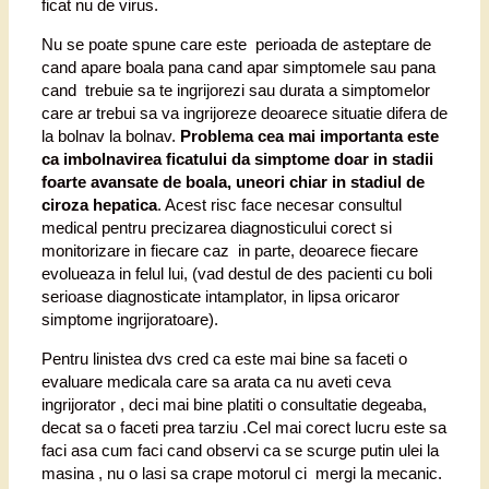
ficat nu de virus.
Nu se poate spune care este perioada de asteptare de
cand apare boala pana cand apar simptomele sau pana
cand trebuie sa te ingrijorezi sau durata a simptomelor
care ar trebui sa va ingrijoreze deoarece situatie difera de
la bolnav la bolnav.
Problema cea mai importanta este
ca imbolnavirea ficatului da simptome doar in stadii
foarte avansate de boala, uneori chiar in stadiul de
ciroza hepatica
. Acest risc face necesar consultul
medical pentru precizarea diagnosticului corect si
monitorizare in fiecare caz in parte, deoarece fiecare
evolueaza in felul lui, (vad destul de des pacienti cu boli
serioase diagnosticate intamplator, in lipsa oricaror
simptome ingrijoratoare).
Pentru linistea dvs cred ca este mai bine sa faceti o
evaluare medicala care sa arata ca nu aveti ceva
ingrijorator , deci mai bine platiti o consultatie degeaba,
decat sa o faceti prea tarziu .Cel mai corect lucru este sa
faci asa cum faci cand observi ca se scurge putin ulei la
masina , nu o lasi sa crape motorul ci mergi la mecanic.