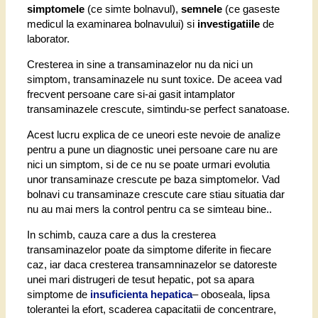
simptomele
(ce simte bolnavul),
semnele
(ce gaseste
medicul la examinarea bolnavului) si
investigatiile
de
laborator.
Cresterea in sine a transaminazelor nu da nici un
simptom, transaminazele nu sunt toxice. De aceea vad
frecvent persoane care si-ai gasit intamplator
transaminazele crescute, simtindu-se perfect sanatoase.
Acest lucru explica de ce uneori este nevoie de analize
pentru a pune un diagnostic unei persoane care nu are
nici un simptom, si de ce nu se poate urmari evolutia
unor transaminaze crescute pe baza simptomelor. Vad
bolnavi cu transaminaze crescute care stiau situatia dar
nu au mai mers la control pentru ca se simteau bine..
In schimb, cauza care a dus la cresterea
transaminazelor poate da simptome diferite in fiecare
caz, iar daca cresterea transamninazelor se datoreste
unei mari distrugeri de tesut hepatic, pot sa apara
simptome de
insuficienta hepatica
– oboseala, lipsa
tolerantei la efort, scaderea capacitatii de concentrare,