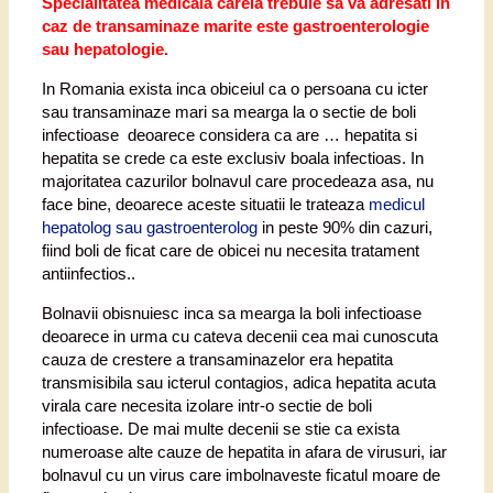
Specialitatea medicala careia trebuie sa va adresati in
caz de transaminaze marite este gastroenterologie
sau hepatologie.
In Romania exista inca obiceiul ca o persoana cu icter
sau transaminaze mari sa mearga la o sectie de boli
infectioase deoarece considera ca are … hepatita si
hepatita se crede ca este exclusiv boala infectioas. In
majoritatea cazurilor bolnavul care procedeaza asa, nu
face bine, deoarece aceste situatii le trateaza
medicul
hepatolog sau gastroenterolog
in peste 90% din cazuri,
fiind boli de ficat care de obicei nu necesita tratament
antiinfectios..
Bolnavii obisnuiesc inca sa mearga la boli infectioase
deoarece in urma cu cateva decenii cea mai cunoscuta
cauza de crestere a transaminazelor era hepatita
transmisibila sau icterul contagios, adica hepatita acuta
virala care necesita izolare intr-o sectie de boli
infectioase. De mai multe decenii se stie ca exista
numeroase alte cauze de hepatita in afara de virusuri, iar
bolnavul cu un virus care imbolnaveste ficatul moare de