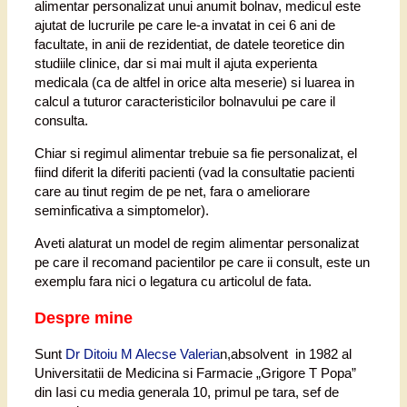
alimentar personalizat unui anumit bolnav, medicul este
ajutat de lucrurile pe care le-a invatat in cei 6 ani de
facultate, in anii de rezidentiat, de datele teoretice din
studiile clinice, dar si mai mult il ajuta experienta
medicala (ca de altfel in orice alta meserie) si luarea in
calcul a tuturor caracteristicilor bolnavului pe care il
consulta.
Chiar si regimul alimentar trebuie sa fie personalizat, el
fiind diferit la diferiti pacienti (vad la consultatie pacienti
care au tinut regim de pe net, fara o ameliorare
seminficativa a simptomelor).
Aveti alaturat un model de regim alimentar personalizat
pe care il recomand pacientilor pe care ii consult, este un
exemplu fara nici o legatura cu articolul de fata.
Despre mine
Sunt
Dr Ditoiu M Alecse Valeria
n,absolvent in 1982 al
Universitatii de Medicina si Farmacie „Grigore T Popa”
din Iasi cu media generala 10, primul pe tara, sef de