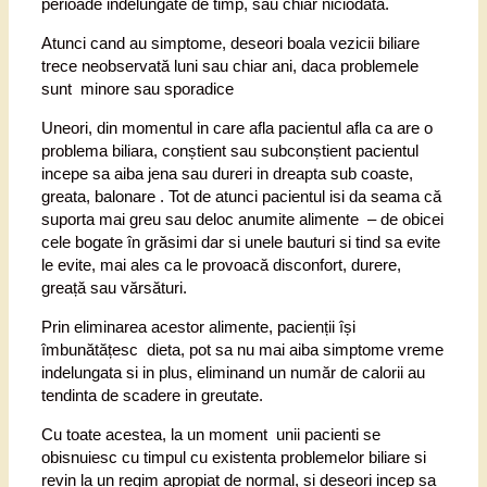
perioade indelungate de timp, sau chiar niciodata.
Atunci cand au simptome, deseori boala vezicii biliare
trece neobservată luni sau chiar ani, daca problemele
sunt minore sau sporadice
Uneori, din momentul in care afla pacientul afla ca are o
problema biliara, conștient sau subconștient pacientul
incepe sa aiba jena sau dureri in dreapta sub coaste,
greata, balonare . Tot de atunci pacientul isi da seama că
suporta mai greu sau deloc anumite alimente – de obicei
cele bogate în grăsimi dar si unele bauturi si tind sa evite
le evite, mai ales ca le provoacă disconfort, durere,
greață sau vărsături.
Prin eliminarea acestor alimente, pacienții își
îmbunătățesc dieta, pot sa nu mai aiba simptome vreme
indelungata si in plus, eliminand un număr de calorii au
tendinta de scadere in greutate.
Cu toate acestea, la un moment unii pacienti se
obisnuiesc cu timpul cu existenta problemelor biliare si
revin la un regim apropiat de normal, si deseori incep sa