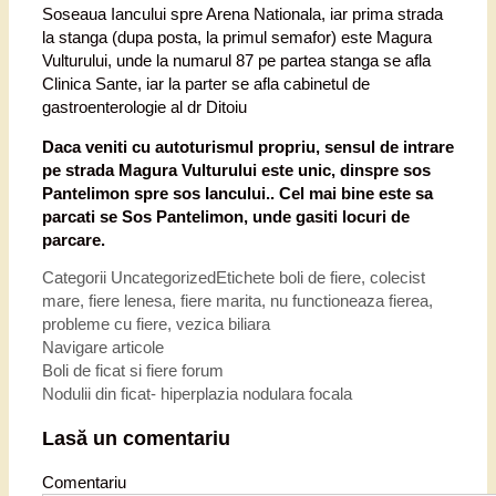
Soseaua Iancului spre Arena Nationala, iar prima strada
la stanga (dupa posta, la primul semafor) este Magura
Vulturului, unde la numarul 87 pe partea stanga se afla
Clinica Sante, iar la parter se afla cabinetul de
gastroenterologie al dr Ditoiu
Daca veniti cu autoturismul propriu, sensul de intrare
pe strada Magura Vulturului este unic, dinspre sos
Pantelimon spre sos Iancului.. Cel mai bine este sa
parcati se Sos Pantelimon, unde gasiti locuri de
parcare.
Categorii
Uncategorized
Etichete
boli de fiere
,
colecist
mare
,
fiere lenesa
,
fiere marita
,
nu functioneaza fierea
,
probleme cu fiere
,
vezica biliara
Navigare articole
Boli de ficat si fiere forum
Nodulii din ficat- hiperplazia nodulara focala
Lasă un comentariu
Comentariu