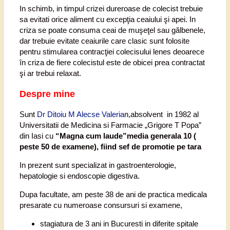
In schimb, in timpul crizei dureroase de colecist trebuie
sa evitati orice aliment cu excepţia ceaiului şi apei. In
criza se poate consuma ceai de muşeţel sau gălbenele,
dar trebuie evitate ceaiurile care clasic sunt folosite
pentru stimularea contracţiei colecisului lenes deoarece
în criza de fiere colecistul este de obicei prea contractat
şi ar trebui relaxat.
Despre mine
Sunt
Dr Ditoiu M Alecse Valeria
n,absolvent in 1982 al
Universitatii de Medicina si Farmacie „Grigore T Popa”
din Iasi cu
“Magna cum laude”media generala 10 (
peste 50 de examene), fiind sef de promotie pe tara
In prezent sunt specializat in gastroenterologie,
hepatologie si endoscopie digestiva.
Dupa facultate, am peste 38 de ani de practica medicala
presarate cu numeroase consursuri si examene,
stagiatura de 3 ani in Bucuresti in diferite spitale