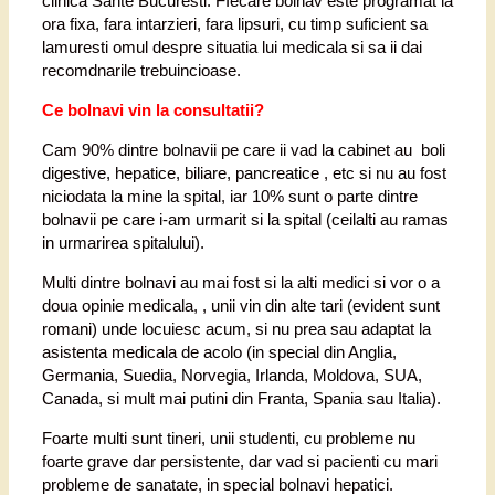
clinica Sante Bucuresti. FIecare bolnav este programat la
ora fixa, fara intarzieri, fara lipsuri, cu timp suficient sa
lamuresti omul despre situatia lui medicala si sa ii dai
recomdnarile trebuincioase.
Ce bolnavi vin la consultatii?
Cam 90% dintre bolnavii pe care ii vad la cabinet au boli
digestive, hepatice, biliare, pancreatice , etc si nu au fost
niciodata la mine la spital, iar 10% sunt o parte dintre
bolnavii pe care i-am urmarit si la spital (ceilalti au ramas
in urmarirea spitalului).
Multi dintre bolnavi au mai fost si la alti medici si vor o a
doua opinie medicala, , unii vin din alte tari (evident sunt
romani) unde locuiesc acum, si nu prea sau adaptat la
asistenta medicala de acolo (in special din Anglia,
Germania, Suedia, Norvegia, Irlanda, Moldova, SUA,
Canada, si mult mai putini din Franta, Spania sau Italia).
Foarte multi sunt tineri, unii studenti, cu probleme nu
foarte grave dar persistente, dar vad si pacienti cu mari
probleme de sanatate, in special bolnavi hepatici.