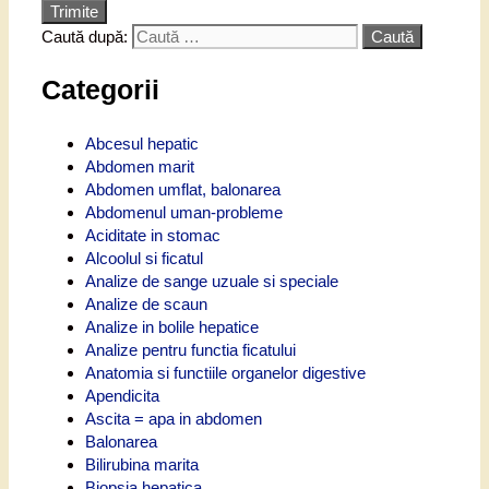
Trimite
Caută după:
Categorii
Abcesul hepatic
Abdomen marit
Abdomen umflat, balonarea
Abdomenul uman-probleme
Aciditate in stomac
Alcoolul si ficatul
Analize de sange uzuale si speciale
Analize de scaun
Analize in bolile hepatice
Analize pentru functia ficatului
Anatomia si functiile organelor digestive
Apendicita
Ascita = apa in abdomen
Balonarea
Bilirubina marita
Biopsia hepatica