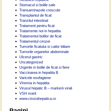
Stomacul si bolile sale
Transaminazele crescute
Transplantul de ficat
Tranzitul intestinal
Tratament pentru ficat
Tratamente noi in hepatita
Tratamentul bolilor de ficat
Tratamentul cirozei
Tumorile ficatului si cailor biliare
Tumorile organelor abdominale
Ulcerul gastric
Uncategorized
Urgente in bolile de ficat si fiere
Vaccinarea in hepatita B
Varicele esofagiene
VIremia in hepatita
Virusul hepatic B – markerii virali
VSH marit
www.cirozahepatica.ro
Pagini