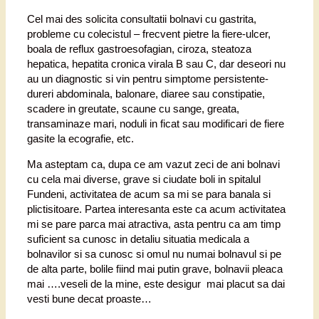
Cel mai des solicita consultatii bolnavi cu gastrita,
probleme cu colecistul – frecvent pietre la fiere-ulcer,
boala de reflux gastroesofagian, ciroza, steatoza
hepatica, hepatita cronica virala B sau C, dar deseori nu
au un diagnostic si vin pentru simptome persistente-
dureri abdominala, balonare, diaree sau constipatie,
scadere in greutate, scaune cu sange, greata,
transaminaze mari, noduli in ficat sau modificari de fiere
gasite la ecografie, etc.
Ma asteptam ca, dupa ce am vazut zeci de ani bolnavi
cu cela mai diverse, grave si ciudate boli in spitalul
Fundeni, activitatea de acum sa mi se para banala si
plictisitoare. Partea interesanta este ca acum activitatea
mi se pare parca mai atractiva, asta pentru ca am timp
suficient sa cunosc in detaliu situatia medicala a
bolnavilor si sa cunosc si omul nu numai bolnavul si pe
de alta parte, bolile fiind mai putin grave, bolnavii pleaca
mai ….veseli de la mine, este desigur mai placut sa dai
vesti bune decat proaste…