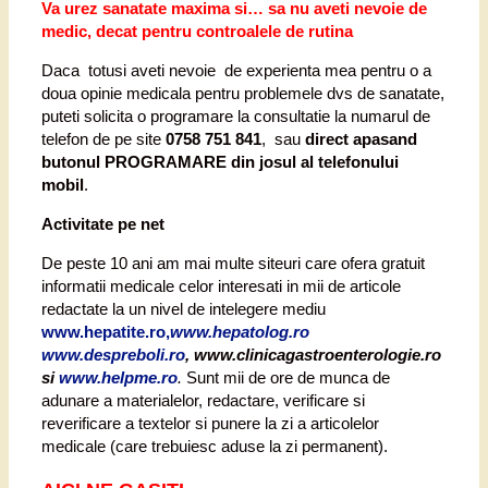
Va urez sanatate maxima si… sa nu aveti nevoie de
medic, decat pentru controalele de rutina
Daca totusi aveti nevoie de experienta mea pentru o a
doua opinie medicala pentru problemele dvs de sanatate,
puteti solicita o programare la consultatie la numarul de
telefon de pe site
0758 751 841
, sau
direct apasand
butonul PROGRAMARE din josul al telefonului
mobil
.
Activitate pe net
De peste 10 ani am mai multe siteuri care ofera gratuit
informatii medicale celor interesati in mii de articole
redactate la un nivel de intelegere mediu
www.hepatite.ro
,
www.hepatolog.ro
www.despreboli.ro
,
www.clinicagastroenterologie.ro
si
www.helpme.ro
.
Sunt mii de ore de munca de
adunare a materialelor, redactare, verificare si
reverificare a textelor si punere la zi a articolelor
medicale (care trebuiesc aduse la zi permanent).