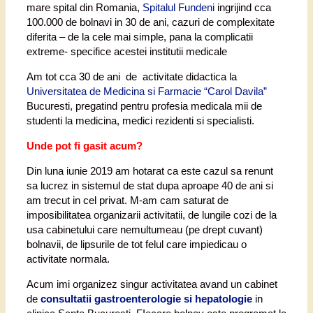
mare spital din Romania,
Spitalul Fundeni
ingrijind cca
100.000 de bolnavi in 30 de ani, cazuri de complexitate
diferita – de la cele mai simple, pana la complicatii
extreme- specifice acestei institutii medicale
Am tot cca 30 de ani de activitate didactica la
Universitatea de Medicina si Farmacie “Carol Davila”
Bucuresti, pregatind pentru profesia medicala mii de
studenti la medicina, medici rezidenti si specialisti.
Unde pot fi gasit acum?
Din luna iunie 2019 am hotarat ca este cazul sa renunt
sa lucrez in sistemul de stat dupa aproape 40 de ani si
am trecut in cel privat. M-am cam saturat de
imposibilitatea organizarii activitatii, de lungile cozi de la
usa cabinetului care nemultumeau (pe drept cuvant)
bolnavii, de lipsurile de tot felul care impiedicau o
activitate normala.
Acum imi organizez singur activitatea avand un cabinet
de
consultatii gastroenterologie si hepatologie
in