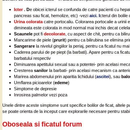
Icter
. D
e obicei icterul se confunda de catre pacienti cu hepat
pancreas sau ficat, hemolize, etc) -vezi
aici. I
cterul din bolil
Urina colorata
catre portocaliu. Colorarea portocalie a urinii e
dimineata este colorata in mod normal mai inchis decat celelal
Scaunele
pot fi
decolorate
, cu aspect de chit, pentru ca bilir
Mancarime de piele (
prurit
) pentru ca bilirubina se elimina pri
Sangerare
la nivelul gingiilor la periaj, pentru ca ficatul nu m
Caderea parului de pe piept (la barbati). Apare pentru ca ficat
barbatului respectiv
Diminuarea apetitului sexual sau a potentei- prin acelasi me
Cresterea
sanilor
la barbati- prin acelasi mecanism ca anteri
Marirea abdomenului prin aparitia lichidului (
ascitei
), sau
bal
Umflarea picioarelor (
edeme
)
Simptome de depresie
Inrosirea palmelor vezi poza
Unele dintre aceste simptome sunt specifice bolilor de ficat, altele 
se poate orienta de la inceput care explorarile necesare pentru stabil
Oboseala si ficatul forum