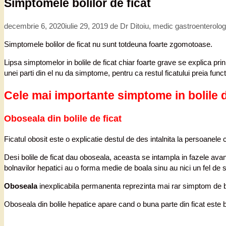
Simptomele bolilor de ficat
decembrie 6, 2020
iulie 29, 2019
de
Dr Ditoiu, medic gastroenterolo
Simptomele bolilor de ficat nu sunt totdeuna foarte zgomotoase.
Lipsa simptomelor in bolile de ficat chiar foarte grave se explica pr
unei parti din el nu da simptome, pentru ca restul ficatului preia func
Cele mai importante simptome in bolile d
Oboseala din bolile de ficat
Ficatul obosit este o explicatie destul de des intalnita la persoanele 
Desi bolile de ficat dau oboseala, aceasta se intampla in fazele avans
bolnavilor hepatici au o forma medie de boala sinu au nici un fel de 
Oboseala
inexplicabila permanenta reprezinta mai rar simptom de boa
Oboseala din bolile hepatice apare cand o buna parte din ficat este 