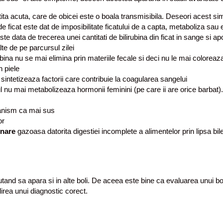
ita acuta, care de obicei este o boala transmisibila. Deseori acest simpt
e de ficat este dat de imposibilitate ficatului de a capta, metaboliza sa
ste data de trecerea unei cantitati de bilirubina din ficat in sange si ap
te de pe parcursul zilei
ubina nu se mai elimina prin materiile fecale si deci nu le mai coloreaz
n piele
ai sintetizeaza factorii care contribuie la coagularea sangelui
ul nu mai metabolizeaza hormonii feminini (pe care ii are orice barbat
canism ca mai sus
or
onare
gazoasa datorita digestiei incomplete a alimentelor prin lipsa bile
putand sa apara si in alte boli. De aceea este bine ca evaluarea unui 
irea unui diagnostic corect.