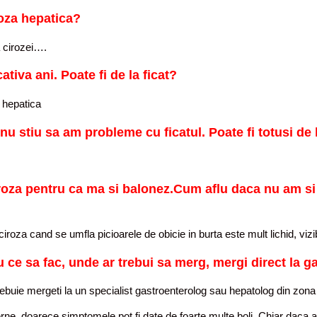
roza hepatica?
a cirozei….
tiva ani. Poate fi de la ficat?
 hepatica
 nu stiu sa am probleme cu ficatul. Poate fi totusi de
roza pentru ca ma si balonez.Cum aflu daca nu am si 
iroza cand se umfla picioarele de obicie in burta este mult lichid, vizibi
 ce sa fac, unde ar trebui sa merg,
mergi direct la g
rebuie mergeti la un specialist gastroenterolog sau hepatolog din zona
rne, doarece simptomele pot fi date de foarte multe boli. Chiar daca a