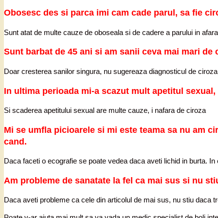
Obosesc des si parca imi cam cade parul, sa fie ci
Sunt atat de multe cauze de oboseala si de cadere a parului in afar
Sunt barbat de 45 ani si am sanii ceva mai mari de ca
Doar cresterea sanilor singura, nu sugereaza diagnosticul de ciroza
In ultima perioada mi-a scazut mult apetitul sexual,
Si scaderea apetitului sexual are multe cauze, i nafara de ciroza
Mi se umfla picioarele si mi este teama sa nu am ci
cand.
Daca faceti o ecografie se poate vedea daca aveti lichid in burta. In c
Am probleme de sanatate la fel ca mai sus si nu stiu
Daca aveti probleme ca cele din articolul de mai sus, nu stiu daca t
Poate v-ar ajuta mai mult sa va vada un medic specialist de boli inte