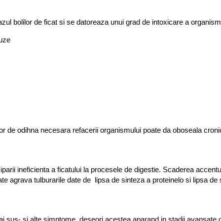
ul bolilor de ficat si se datoreaza unui grad de intoxicare a organismu
auze
or de odihna necesara refacerii organismului poate da oboseala croni
ciparii ineficienta a ficatului la procesele de digestie. Scaderea acc
ate agrava tulburarile date de lipsa de sinteza a proteinelo si lipsa de s
ai sus- si alte simptome, deseori acestea aparand in stadii avansate 