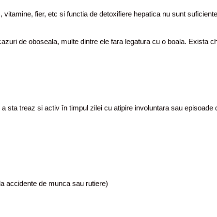
 vitamine, fier, etc si functia de detoxifiere hepatica nu sunt suficie
zuri de oboseala, multe dintre ele fara legatura cu o boala. Exista c
a sta treaz si activ în timpul zilei cu atipire involuntara sau episoa
 la accidente de munca sau rutiere)