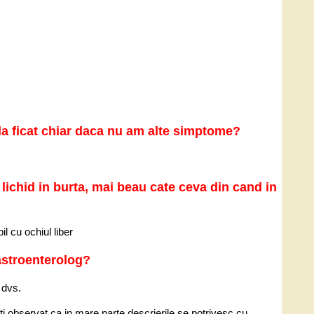
 la ficat chiar daca nu am alte simptome?
lichid in burta, mai beau cate ceva din cand in
l cu ochiul liber
astroenterolog?
 dvs.
ti observat ca in mare parte descrierile se potrivesc cu