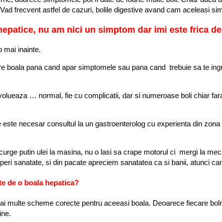
dvs. Vad frecvent astfel de cazuri, bolile digestive avand cam aceleas
epatice, nu am nici un simptom dar imi este frica de
 mai inainte.
boala pana cand apar simptomele sau pana cand trebuie sa te ingrijo
volueaza … normal, fie cu complicatii, dar si numeroase boli chiar far
este necesar consultul la un gastroenterolog cu experienta din zona d
urge putin ulei la masina, nu o lasi sa crape motorul ci mergi la mec
peri sanatate, si din pacate apreciem sanatatea ca si banii, atunci ca
te de o boala hepatica?
 mai multe scheme corecte pentru aceeasi boala. Deoarece fiecare bolna
ine.