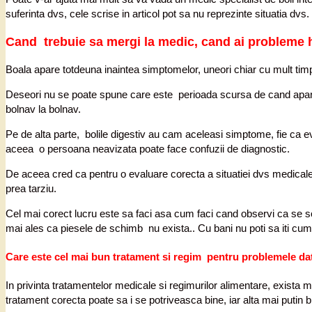
suferinta dvs, cele scrise in articol pot sa nu reprezinte situatia 
Cand trebuie sa mergi la medic, cand ai probleme h
Boala apare totdeuna inaintea simptomelor, uneori chiar cu mult timp
Deseori nu se poate spune care este perioada scursa de cand apare 
bolnav la bolnav.
Pe de alta parte, bolile digestiv au cam aceleasi simptome, fie ca e
aceea o persoana neavizata poate face confuzii de diagnostic.
De aceea cred ca pentru o evaluare corecta a situatiei dvs medicale 
prea tarziu.
Cel mai corect lucru este sa faci asa cum faci cand observi ca se sc
mai ales ca piesele de schimb nu exista.. Cu bani nu poti sa iti cum
Care este cel mai bun tratament si regim pentru problemele da
In privinta tratamentelor medicale si regimurilor alimentare, exista
tratament corecta poate sa i se potriveasca bine, iar alta mai putin b