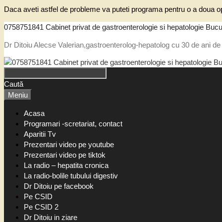
Daca aveti astfel de probleme va puteti programa pentru o a doua op
0758751841 Cabinet privat de gastroenterologie si hepatologie Bucu
Dr Ditoiu Alecse Valerian,gastroenterolog-hepatolog cu 30 de ani de 
Caută
Meniu
Acasa
Programari -scretariat, contact
Aparitii Tv
Prezentari video pe youtube
Prezentari video pe tiktok
La radio – hepatita cronica
La radio-bolile tubului digestiv
Dr Ditoiu pe facebook
Pe CSID
Pe CSID 2
Dr Ditoiu in ziare