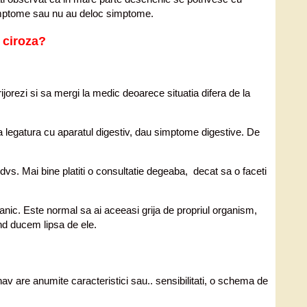
i simptome sau nu au deloc simptome.
 ciroza?
rezi si sa mergi la medic deoarece situatia difera de la
a legatura cu aparatul digestiv, dau simptome digestive. De
vs. Mai bine platiti o consultatie degeaba, decat sa o faceti
anic. Este normal sa ai aceeasi grija de propriul organism,
nd ducem lipsa de ele.
v are anumite caracteristici sau.. sensibilitati, o schema de