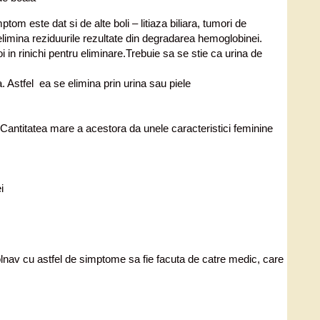
om este dat si de alte boli – litiaza biliara, tumori de
u elimina reziduurile rezultate din degradarea hemoglobinei.
oi in rinichi pentru eliminare.Trebuie sa se stie ca urina de
a. Astfel ea se elimina prin urina sau piele
).Cantitatea mare a acestora da unele caracteristici feminine
i
bolnav cu astfel de simptome sa fie facuta de catre medic, care