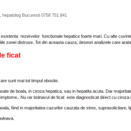
g, hepatolog Bucuresti 0758 751 841
in existenta rezervelor functionale hepatice foarte mari. Cu alte cuvin
tiile zonei distruse. Tot din aceasta cauza, deseori analizele care arata
e ficat
care sunt mai tot timpul obosite.
ate de boala, in ciroza hepatica, sau in hepatita acuta. Dar majoritatea 
simptome.. Nu rar bolnavul de ficat este diagnosticat direct cu ciroza 
la, fiind in majoritatea cazurilor cauzata de stres, suprasolicitare, l
bolnava.