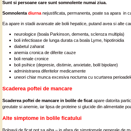
Sunt si persoane care sunt somnolente numai ziua.
Somnolenta
diurna
nejustificata, permanenta, poate sa apara in caz
Ea apare in stadii avansate ale bolii hepatice, putand avea si alte c
neurologice (boala Parkinson, dementa, scleroza multipla)
boli infectioase de lunga durata ca boala Lyme, hipotiroidia
diabetul zaharat
anemia cronica de diferite cauze
boli renale cronice
boli psihice (depresie, distimie, anxietate, bolil bipolare)
administrarea diferitelor medicamente
uneori chiar munca excesiva nocturna cu scurtarea perioadel
Scaderea poftei de mancare
Scaderea poftei de mancare in bolile de ficat
apare datorita parti
greutate si anemie, iar lipsa de proteine si glucide din alimentatie po
Alte simptome in bolile ficatului
Bolnavii de ficat pot sa aiba – in afara de simptomele generale de m