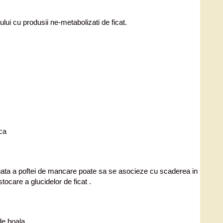
lui cu produsii ne-metabolizati de ficat.
ca
entuata a poftei de mancare poate sa se asocieze cu scaderea in
tocare a glucidelor de ficat .
de boala