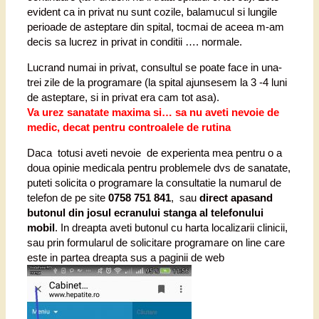
evident ca in privat nu sunt cozile, balamucul si lungile
perioade de asteptare din spital, tocmai de aceea m-am
decis sa lucrez in privat in conditii …. normale.
Lucrand numai in privat, consultul se poate face in una-
trei zile de la programare (la spital ajunsesem la 3 -4 luni
de asteptare, si in privat era cam tot asa).
Va urez sanatate maxima si… sa nu aveti nevoie de
medic, decat pentru controalele de rutina
Daca totusi aveti nevoie de experienta mea pentru o a
doua opinie medicala pentru problemele dvs de sanatate,
puteti solicita o programare la consultatie la numarul de
telefon de pe site
0758 751 841
, sau
direct apasand
butonul din josul ecranului stanga al telefonului
mobil
. In dreapta aveti butonul cu harta localizarii clinicii,
sau prin formularul de solicitare programare on line care
este in partea dreapta sus a paginii de web