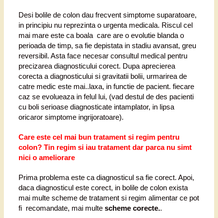
Desi bolile de colon dau frecvent simptome suparatoare,
in principiu nu reprezinta o urgenta medicala. Riscul cel
mai mare este ca boala care are o evolutie blanda o
perioada de timp, sa fie depistata in stadiu avansat, greu
reversibil. Asta face necesar consultul medical pentru
precizarea diagnosticului corect. Dupa aprecierea
corecta a diagnosticului si gravitatii bolii, urmarirea de
catre medic este mai..laxa, in functie de pacient. fiecare
caz se evolueaza in felul lui, (vad destul de des pacienti
cu boli serioase diagnosticate intamplator, in lipsa
oricaror simptome ingrijoratoare).
Care este cel mai bun tratament si regim pentru
colon? Tin regim si iau tratament dar parca nu simt
nici o ameliorare
Prima problema este ca diagnosticul sa fie corect. Apoi,
daca diagnosticul este corect, in bolile de colon exista
mai multe scheme de tratament si regim alimentar ce pot
fi recomandate, mai multe
scheme corecte.
.