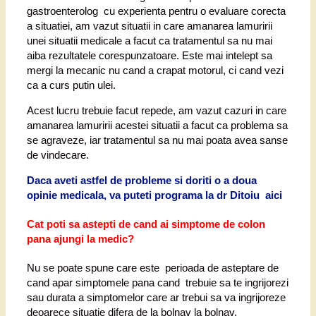
gastroenterolog cu experienta pentru o evaluare corecta
a situatiei, am vazut situatii in care amanarea lamuririi
unei situatii medicale a facut ca tratamentul sa nu mai
aiba rezultatele corespunzatoare. Este mai intelept sa
mergi la mecanic nu cand a crapat motorul, ci cand vezi
ca a curs putin ulei.
Acest lucru trebuie facut repede, am vazut cazuri in care
amanarea lamuririi acestei situatii a facut ca problema sa
se agraveze, iar tratamentul sa nu mai poata avea sanse
de vindecare.
Daca aveti astfel de probleme si doriti o a doua
opinie medicala, va puteti programa la dr Ditoiu aici
Cat poti sa astepti de cand ai simptome de colon
pana ajungi la medic?
Nu se poate spune care este perioada de asteptare de
cand apar simptomele pana cand trebuie sa te ingrijorezi
sau durata a simptomelor care ar trebui sa va ingrijoreze
deoarece situatie difera de la bolnav la bolnav.