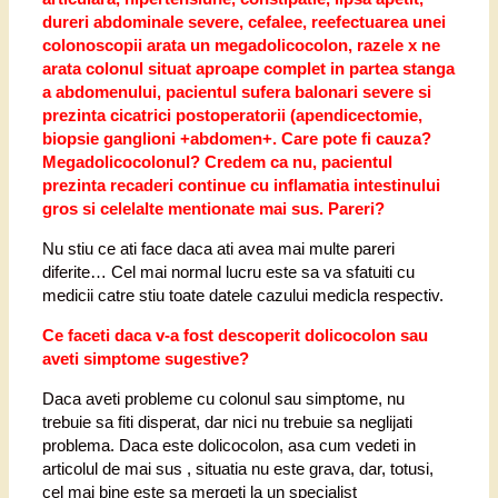
dureri abdominale severe, cefalee, reefectuarea unei
colonoscopii arata un megadolicocolon, razele x ne
arata colonul situat aproape complet in partea stanga
a abdomenului, pacientul sufera balonari severe si
prezinta cicatrici postoperatorii (apendicectomie,
biopsie ganglioni +abdomen+. Care pote fi cauza?
Megadolicocolonul? Credem ca nu, pacientul
prezinta recaderi continue cu inflamatia intestinului
gros si celelalte mentionate mai sus. Pareri?
Nu stiu ce ati face daca ati avea mai multe pareri
diferite… Cel mai normal lucru este sa va sfatuiti cu
medicii catre stiu toate datele cazului medicla respectiv.
Ce faceti daca v-a fost descoperit dolicocolon sau
aveti simptome sugestive?
Daca aveti probleme cu colonul sau simptome, nu
trebuie sa fiti disperat, dar nici nu trebuie sa neglijati
problema. Daca este dolicocolon, asa cum vedeti in
articolul de mai sus , situatia nu este grava, dar, totusi,
cel mai bine este sa mergeti la un specialist