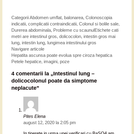
Categorii
Abdomen umflat, balonarea
,
Colonoscopia
indicatii, complicatii contraindicatii
,
Colonul si bolile sale
,
Durerea abdominala
,
Probleme cu scaunul
Etichete
cati
metri are intestinul gros
,
dolicocolon
,
intestin gros mai
lung
,
intestin lung
,
lungimea intestinului gros
Navigare articole
Hepatita ascunsa poate evolua spre ciroza hepatica
Petele hepatice, imagini, poze
4 comentarii la „
Intestinul lung –
dolicocolonul poate da simptome
neplacute
”
Pites Elena
august 12, 2020 la 2:05 pm
In tinerete in urma unei verificari cu BaSO4 am