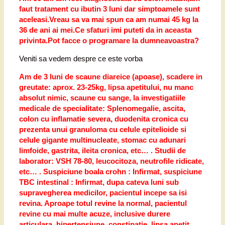
faut tratament cu ibutin 3 luni dar simptoamele sunt
aceleasi.Vreau sa va mai spun ca am numai 45 kg la
36 de ani ai mei.Ce sfaturi imi puteti da in aceasta
privinta.Pot facce o programare la dumneavoastra?
Veniti sa vedem despre ce este vorba
Am de 3 luni de scaune diareice (apoase), scadere in
greutate: aprox. 23-25kg, lipsa apetitului, nu manc
absolut nimic, scaune cu sange, la investigatiile
medicale de specialitate: Splenomegalie, ascita,
colon cu inflamatie severa, duodenita cronica cu
prezenta unui granuloma cu celule epitelioide si
celule gigante multinucleate, stomac cu adunari
limfoide, gastrita, ileita cronica, etc… . Studii de
laborator: VSH 78-80, leucocitoza, neutrofile ridicate,
etc… . Suspiciune boala crohn : Infirmat, suspiciune
TBC intestinal : Infirmat, dupa cateva luni sub
supravegherea medicilor, pacientul incepe sa isi
revina. Aproape totul revine la normal, pacientul
revine cu mai multe acuze, inclusive durere
articulara, hipertensiune, constipatie, lipsa apetit,