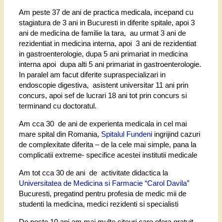
Am peste 37 de ani de practica medicala, incepand cu
stagiatura de 3 ani in Bucuresti in diferite spitale, apoi 3
ani de medicina de familie la tara, au urmat 3 ani de
rezidentiat in medicina interna, apoi 3 ani de rezidentiat
in gastroenterologie, dupa 5 ani primariat in medicina
interna apoi dupa alti 5 ani primariat in gastroenterologie.
In paralel am facut diferite supraspecializari in
endoscopie digestiva, asistent universitar 11 ani prin
concurs, apoi sef de lucrari 18 ani tot prin concurs si
terminand cu doctoratul.
Am cca 30 de ani de experienta medicala in cel mai
mare spital din Romania,
Spitalul Fundeni
ingrijind cazuri
de complexitate diferita – de la cele mai simple, pana la
complicatii extreme- specifice acestei institutii medicale
Am tot cca 30 de ani de activitate didactica la
Universitatea de Medicina si Farmacie “Carol Davila”
Bucuresti, pregatind pentru profesia de medic mii de
studenti la medicina, medici rezidenti si specialisti
De peste 10 ani am mai multe siteuri care ofera gratuit