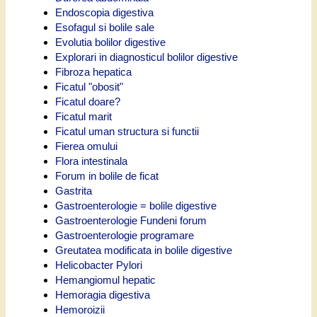
Endoscopia digestiva
Esofagul si bolile sale
Evolutia bolilor digestive
Explorari in diagnosticul bolilor digestive
Fibroza hepatica
Ficatul "obosit"
Ficatul doare?
Ficatul marit
Ficatul uman structura si functii
Fierea omului
Flora intestinala
Forum in bolile de ficat
Gastrita
Gastroenterologie = bolile digestive
Gastroenterologie Fundeni forum
Gastroenterologie programare
Greutatea modificata in bolile digestive
Helicobacter Pylori
Hemangiomul hepatic
Hemoragia digestiva
Hemoroizii