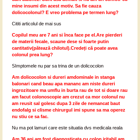
mine insumi din acest motiv. Sa fie cauza
dolicocolonul? E vreo problema pe termen lung?
Cititi articolul de mai sus
Copilul meu are 7 ani si înca face pe el.Are pierderi
de materii fecale, scaune dese si foarte putin
cantitativ(pătează chilotul).Credeți că poate avea
colonul prea lung?
SImptomele nu par sa trina de un dolicocolon
Am dolicocolon si dureri amdominale in stanga
balonari cand beau apa mananc am niste dureri
ingrozitoare ma umflu in burta rau de tot si doare rau
am facut colonoscopie am crezut ca mor colonul nu
am reusit sal golesc dupa 3 zile de nemancat baut
endofalg si clisme chirurgul imi spune sa ma operez
nu stiu ce sa fac.
Nu ma pot lamuri care este situatia dvs medicala reala
Am 36 ani am fost diagnosticata cu colon iritabil,am