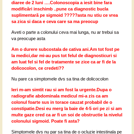
diaree de 2 luni ….
Colonoscopia a iesit bine fara
modificări inschimb ..pune ca diagnostic bucla
suplimentară pe sigmoid ?????asta nu stiu ce vrea
sa zica si daca e ceva care sa ma preocup
Aveti o parte a colonului ceva mai lunga, nu ar trebui sa
va preocupe asta
Am o durere subcostala de cativa ani.Am tot fost pe
la medici,dar mi-au pus tot felul de diagnosticuri si
am luat fel si fel de tratamente se zice ca ar fi de la
dolicocolon, ce credeti??
Nu pare ca simptomele dvs sa tina de dolicocolon
Ieri m-am simtit rau si am fost la urgente.Dupa o
radiografie abdominala medicul mi-a zis ca am
colonul foarte sus in torace cauzat probabil de o
constipatie.Desi eu merg la baie de 4-5 ori pe zi si am
multe gaze cred ca ar fi un soi de obstructie la nivelul
colonului sigmoid. Poate fi asta?
Simptomele dvs nu par sa tina de o ocluzie intestinala pe