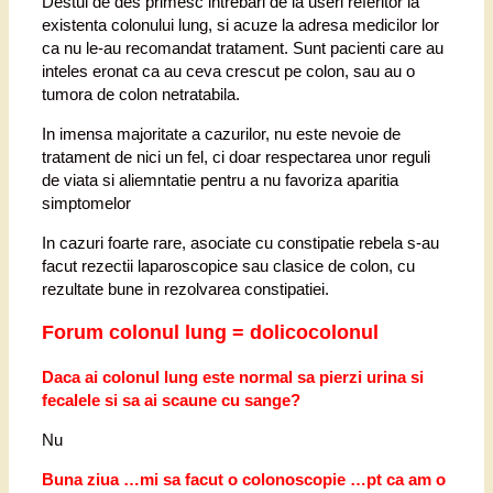
Destul de des primesc intrebari de la useri referitor la
existenta colonului lung, si acuze la adresa medicilor lor
ca nu le-au recomandat tratament. Sunt pacienti care au
inteles eronat ca au ceva crescut pe colon, sau au o
tumora de colon netratabila.
In imensa majoritate a cazurilor, nu este nevoie de
tratament de nici un fel, ci doar respectarea unor reguli
de viata si aliemntatie pentru a nu favoriza aparitia
simptomelor
In cazuri foarte rare, asociate cu constipatie rebela s-au
facut rezectii laparoscopice sau clasice de colon, cu
rezultate bune in rezolvarea constipatiei.
Forum colonul lung = dolicocolonul
Daca ai colonul lung este normal sa pierzi urina si
fecalele si sa ai scaune cu sange?
Nu
Buna ziua …mi sa facut o colonoscopie …pt ca am o