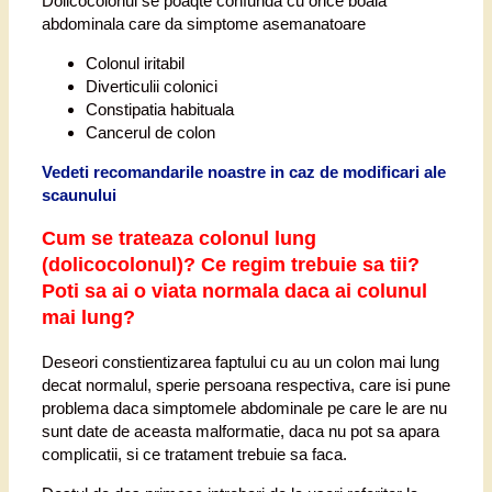
Dolicocolonul se poaqte confunda cu orice boala
abdominala care da simptome asemanatoare
Colonul iritabil
Diverticulii colonici
Constipatia habituala
Cancerul de colon
Vedeti recomandarile noastre in caz de modificari ale
scaunului
Cum se trateaza colonul lung
(dolicocolonul)? Ce regim trebuie sa tii?
Poti sa ai o viata normala daca ai colunul
mai lung?
Deseori constientizarea faptului cu au un colon mai lung
decat normalul, sperie persoana respectiva, care isi pune
problema daca simptomele abdominale pe care le are nu
sunt date de aceasta malformatie, daca nu pot sa apara
complicatii, si ce tratament trebuie sa faca.