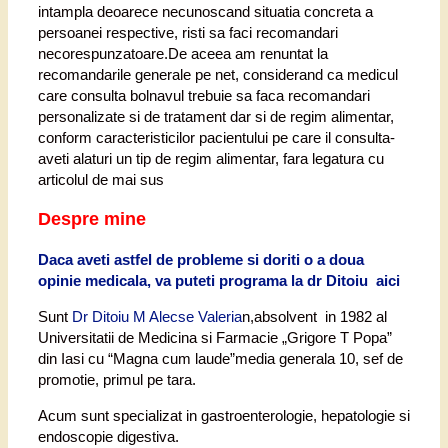
intampla deoarece necunoscand situatia concreta a
persoanei respective, risti sa faci recomandari
necorespunzatoare.De aceea am renuntat la
recomandarile generale pe net, considerand ca medicul
care consulta bolnavul trebuie sa faca recomandari
personalizate si de tratament dar si de regim alimentar,
conform caracteristicilor pacientului pe care il consulta-
aveti alaturi un tip de regim alimentar, fara legatura cu
articolul de mai sus
Despre mine
Daca aveti astfel de probleme si doriti o a doua
opinie medicala, va puteti programa la dr Ditoiu aici
Sunt
Dr Ditoiu M Alecse Valeria
n,absolvent in 1982 al
Universitatii de Medicina si Farmacie „Grigore T Popa”
din Iasi cu “Magna cum laude”media generala 10, sef de
promotie, primul pe tara.
Acum sunt specializat in gastroenterologie, hepatologie si
endoscopie digestiva.