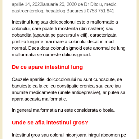
aprilie 14, 2022
ianuarie 29, 2020
de
Dr Ditoiu, medic
gastroenterolog, hepatolog Bucuresti 0758 751 841
Intestinul lung sau dolicocolonul este o malformatie a
colonului, care poate fi mostenita (din nastere) sau
dobandita (aparuta pe parcursul vietii), caracterizata
printr-o lungime mai mare a colonului decat in mod
normal. Daca doar colonul sigmoid este anormal de lung,
malformatia se numeste dolicosigmoid.
De ce apare intestinul lung
Cauzele aparitiei dolicocolonului nu sunt cunoscute, se
banuieste ca la cei cu constipatie cronica sau care iau
anumite medicamente (unele antidepresive), ar putea sa
apara aceasta malformatie.
In general malformatia nu este considerata o boala.
Unde se afla intestinul gros?
Intestinul gros sau colonul niconjoara intrgul abdomen pe