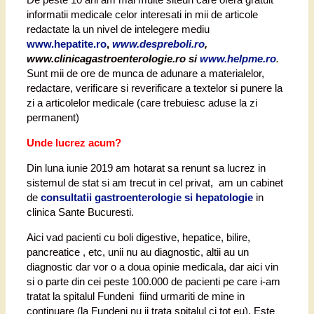
informatii medicale celor interesati in mii de articole
redactate la un nivel de intelegere mediu
www.hepatite.ro
,
www.despreboli.ro
,
www.clinicagastroenterologie.ro si
www.helpme.ro
.
Sunt mii de ore de munca de adunare a materialelor,
redactare, verificare si reverificare a textelor si punere la
zi a articolelor medicale (care trebuiesc aduse la zi
permanent)
Unde lucrez acum?
Din luna iunie 2019 am hotarat sa renunt sa lucrez in
sistemul de stat si am trecut in cel privat, am un cabinet
de
consultatii gastroenterologie si hepatologie
in
clinica Sante Bucuresti.
Aici vad pacienti cu boli digestive, hepatice, bilire,
pancreatice , etc, unii nu au diagnostic, altii au un
diagnostic dar vor o a doua opinie medicala, dar aici vin
si o parte din cei peste 100.000 de pacienti pe care i-am
tratat la spitalul Fundeni fiind urmariti de mine in
continuare (la Fundeni nu ii trata spitalul ci tot eu). Este