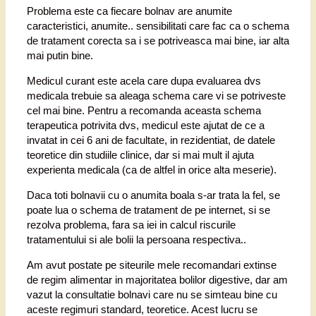
Problema este ca fiecare bolnav are anumite
caracteristici, anumite.. sensibilitati care fac ca o schema
de tratament corecta sa i se potriveasca mai bine, iar alta
mai putin bine.
Medicul curant este acela care dupa evaluarea dvs
medicala trebuie sa aleaga schema care vi se potriveste
cel mai bine. Pentru a recomanda aceasta schema
terapeutica potrivita dvs, medicul este ajutat de ce a
invatat in cei 6 ani de facultate, in rezidentiat, de datele
teoretice din studiile clinice, dar si mai mult il ajuta
experienta medicala (ca de altfel in orice alta meserie).
Daca toti bolnavii cu o anumita boala s-ar trata la fel, se
poate lua o schema de tratament de pe internet, si se
rezolva problema, fara sa iei in calcul riscurile
tratamentului si ale bolii la persoana respectiva..
Am avut postate pe siteurile mele recomandari extinse
de regim alimentar in majoritatea bolilor digestive, dar am
vazut la consultatie bolnavi care nu se simteau bine cu
aceste regimuri standard, teoretice. Acest lucru se