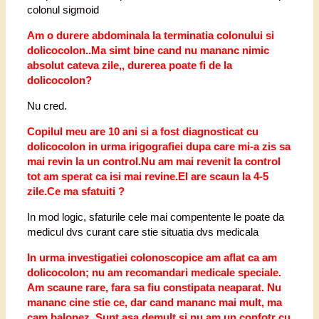
colonul sigmoid
Am o durere abdominala la terminatia colonului si
dolicocolon..Ma simt bine cand nu mananc nimic
absolut cateva zile,, durerea poate fi de la
dolicocolon?
Nu cred.
Copilul meu are 10 ani si a fost diagnosticat cu
dolicocolon in urma irigografiei dupa care mi-a zis sa
mai revin la un control.Nu am mai revenit la control
tot am sperat ca isi mai revine.El are scaun la 4-5
zile.Ce ma sfatuiti ?
In mod logic, sfaturile cele mai compentente le poate da
medicul dvs curant care stie situatia dvs medicala
In urma investigatiei colonoscopice am aflat ca am
dolicocolon; nu am recomandari medicale speciale.
Am scaune rare, fara sa fiu constipata neaparat. Nu
mananc cine stie ce, dar cand mananc mai mult, ma
cam balonez. Sunt asa demult si nu am un confotr cu