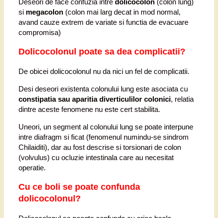
Deseori de face confuzia intre
dolicocolon
(colon lung)
si
megacolon
(colon mai larg decat in mod normal,
avand cauze extrem de variate si functia de evacuare
compromisa)
Dolicocolonul poate sa dea complicatii?
De obicei dolicocolonul nu da nici un fel de complicatii.
Desi deseori existenta colonului lung este asociata cu
constipatia sau aparitia diverticulilor colonici
, relatia
dintre aceste fenomene nu este cert stabilita.
Uneori, un segment al colonului lung se poate interpune
intre diafragm si ficat (fenomenul numindu-se sindrom
Chilaiditi), dar au fost descrise si torsionari de colon
(volvulus) cu ocluzie intestinala care au necesitat
operatie.
Cu ce boli se poate confunda
dolicocolonul?