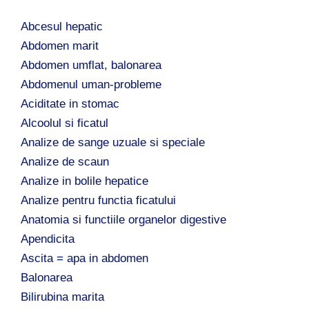
d
Abcesul hepatic
u
p
Abdomen marit
ă
Abdomen umflat, balonarea
:
Abdomenul uman-probleme
Aciditate in stomac
Alcoolul si ficatul
Analize de sange uzuale si speciale
Analize de scaun
Analize in bolile hepatice
Analize pentru functia ficatului
Anatomia si functiile organelor digestive
Apendicita
Ascita = apa in abdomen
Balonarea
Bilirubina marita