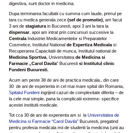
digestiva, sunt doctor in medicina.
Dupa terminarea facultatii cu summa cum laude, primul pe
tara cu medica generala zece
(sef de promotie),
am facut
3 ani de
stagiatura
in Bucuresti, apoi 3 ani la tara la
dispensar
, apoi am intrat prin concursuri succesive la
Centrala
Industriei Medicamentelor si Preparatelor
Cosmetice, Institutul National
de Expertiza Medicala
si
Recuperarea Capacitatii de munca, Institutul national de
Medicina Sportiva
, Universitatea
de Medicina si
Farmacie „Carol Davila
” Bucuresti
si Institutul clinic
Fundeni Bucuresti.
Acum am peste 38 de ani de practica medicala., din care
30 de ani de experienta in cel mai mare spital din Romania,
Spitalul Fundeni
ingrijind cazuri de complexitate diferita – de
la cele mai simple, pana la complicatii extreme- specifice
acestei institutii medicale.
Tot cca 30 de ani de experienta am si la
Universitatea de
Medicina si Farmacie “Carol Davila”
Bucuresti, pregatind
pentru profesia medicala mii de studenti la medicina (unii au