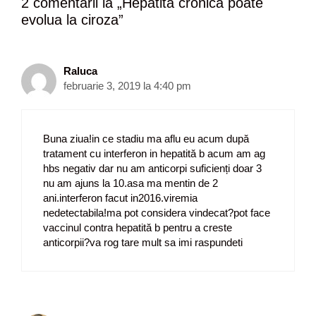
2 comentarii la „
Hepatita cronica poate
a
evolua la ciroza
”
r
e
a
r
Raluca
t
februarie 3, 2019 la 4:40 pm
i
c
o
Buna ziua!in ce stadiu ma aflu eu acum după
l
tratament cu interferon in hepatită b acum am ag
e
hbs negativ dar nu am anticorpi suficienți doar 3
nu am ajuns la 10.asa ma mentin de 2
ani.interferon facut in2016.viremia
nedetectabila!ma pot considera vindecat?pot face
vaccinul contra hepatită b pentru a creste
anticorpii?va rog tare mult sa imi raspundeti