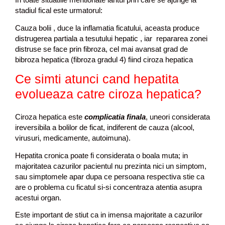
stadiul fical este urmatorul:
Cauza bolii , duce la inflamatia ficatului, aceasta produce
distrugerea partiala a tesutului hepatic , iar repararea zonei
distruse se face prin fibroza, cel mai avansat grad de
bibroza hepatica (fibroza gradul 4) fiind ciroza hepatica
Ce simti atunci cand hepatita
evolueaza catre ciroza hepatica?
Ciroza hepatica este
complicatia finala
, uneori considerata
ireversibila a bolilor de ficat, indiferent de cauza (alcool,
virusuri, medicamente, autoimuna).
Hepatita cronica poate fi considerata o boala muta; in
majoritatea cazurilor pacientul nu prezinta nici un simptom,
sau simptomele apar dupa ce persoana respectiva stie ca
are o problema cu ficatul si-si concentraza atentia asupra
acestui organ.
Este important de stiut ca in imensa majoritate a cazurilor