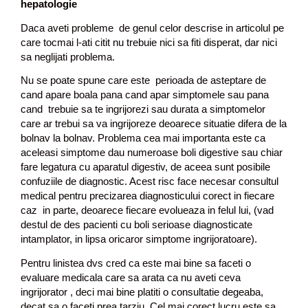
hepatologie
Daca aveti probleme de genul celor descrise in articolul pe
care tocmai l-ati citit nu trebuie nici sa fiti disperat, dar nici
sa neglijati problema.
Nu se poate spune care este perioada de asteptare de
cand apare boala pana cand apar simptomele sau pana
cand trebuie sa te ingrijorezi sau durata a simptomelor
care ar trebui sa va ingrijoreze deoarece situatie difera de la
bolnav la bolnav. Problema cea mai importanta este ca
aceleasi simptome dau numeroase boli digestive sau chiar
fare legatura cu aparatul digestiv, de aceea sunt posibile
confuziile de diagnostic. Acest risc face necesar consultul
medical pentru precizarea diagnosticului corect in fiecare
caz in parte, deoarece fiecare evolueaza in felul lui, (vad
destul de des pacienti cu boli serioase diagnosticate
intamplator, in lipsa oricaror simptome ingrijoratoare).
Pentru linistea dvs cred ca este mai bine sa faceti o
evaluare medicala care sa arata ca nu aveti ceva
ingrijorator , deci mai bine platiti o consultatie degeaba,
decat sa o faceti prea tarziu .Cel mai corect lucru este sa