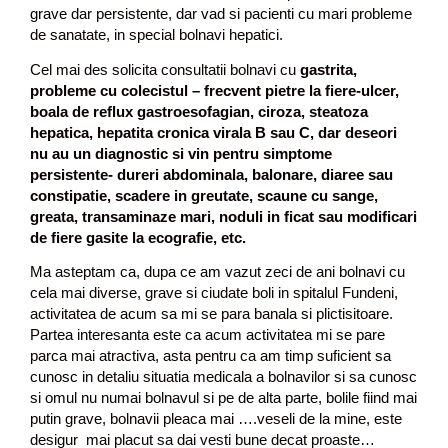
grave dar persistente, dar vad si pacienti cu mari probleme
de sanatate, in special bolnavi hepatici.
Cel mai des solicita consultatii bolnavi cu
gastrita,
probleme cu colecistul – frecvent pietre la fiere-ulcer,
boala de reflux gastroesofagian, ciroza, steatoza
hepatica, hepatita cronica virala B sau C, dar deseori
nu au un diagnostic si vin pentru simptome
persistente- dureri abdominala, balonare, diaree sau
constipatie, scadere in greutate, scaune cu sange,
greata, transaminaze mari, noduli in ficat sau modificari
de fiere gasite la ecografie, etc.
Ma asteptam ca, dupa ce am vazut zeci de ani bolnavi cu
cela mai diverse, grave si ciudate boli in spitalul Fundeni,
activitatea de acum sa mi se para banala si plictisitoare.
Partea interesanta este ca acum activitatea mi se pare
parca mai atractiva, asta pentru ca am timp suficient sa
cunosc in detaliu situatia medicala a bolnavilor si sa cunosc
si omul nu numai bolnavul si pe de alta parte, bolile fiind mai
putin grave, bolnavii pleaca mai ….veseli de la mine, este
desigur mai placut sa dai vesti bune decat proaste…