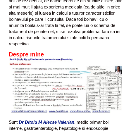
anii de rezidentiat, de datele teoretice din studiile clinice, dar
si mai mult il ajuta experienta medicala (ca de altfel in orice
alta meserie) si luarea in calcul a tuturor caracteristicilor
bolnavului pe care il consulta. Daca toti bolnavii cu o
anumita boala s-ar trata la fel, se poate lua o schema de
tratament de pe internet, si se rezolva problema, fara sa iei
in calcul riscurile tratamentului si ale bolii la persoana
respectiva..
Despre mine
Sunt
Dr Ditoiu M Alecse Valerian
, medic primar boli
interne, gastroenterologie, hepatologie si endoscopie