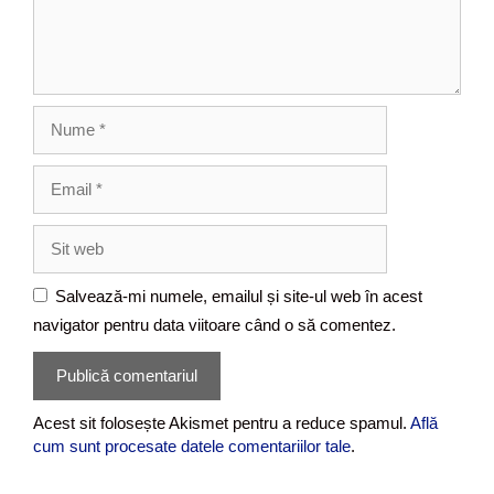
t
a
r
i
u
N
u
m
E
e
m
a
S
i
i
l
t
Salvează-mi numele, emailul și site-ul web în acest
w
navigator pentru data viitoare când o să comentez.
e
b
Acest sit folosește Akismet pentru a reduce spamul.
Află
cum sunt procesate datele comentariilor tale
.