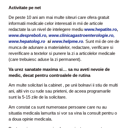
Activitate pe net
De peste 10 ani am mai multe siteuri care ofera gratuit
informatii medicale celor interesati in mii de articole
redactate la un nivel de intelegere mediu
www.hepatite.ro
,
www.despreboli.ro
,
www.clinicagastroenterologie.ro,
www.hepatolog.ro
si
www.helpme.ro
.
Sunt mii de ore de
munca de adunare a materialelor, redactare, verificare si
reverificare a textelor si punere la zi a articolelor medicale
(care trebuiesc aduse la zi permanent).
Va urez sanatate maxima si… sa nu aveti nevoie de
medic, decat pentru controalele de rutina
Am multe solicitari la cabinet , pe unii bolnavi ii stiu de multi
ani, altii vin cu rude sau prieteni, de aceea programarile
sunt la 5-15 zile de la solicitare.
Am constat ca sunt numeroase persoane care nu au
situatia medicala lamurita si vor sa vina la consult pentru o
a doua opinie medicala.