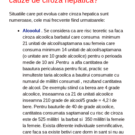
cauze de ciroza hepatica?
Situatiile care pot evolua catre ciroza hepatica sunt
numeroase, cele mai frecvente fiind urmatoarele:
Alcoolul
. Se considera ca are risc teoretic sa faca
ciroza alcoolica barbatul care consuma minimum
21 unitati de alcool/saptamana sau femeia care
consuma minimum 14 unitati de alcool/saptamana
(o unitate are 10 grade alcoolice) pentru o perioada
medie de 10 ani .Pentru a afla cantitatea de
baautura periculoasa pentru ficat, practic se
inmulteste taria alcoolica a bautirui consumate cu
numarul de mililitri consumati , rezultand cantitatea
de alcool. De exemplu stiind ca berea are 4 grade
alcoolice, inseaamna ca 21 de unitati alcoolice
inseamna 210 grade de alcool/5 grade = 4,2 l de
bere. Pentru bauturile de 40 de grade alcoolice,
cantitatea consumata saptamanal cu risc de ciroza
este de 525 mililitri la barbat si 350 mililitri la femeie
la femeie. Exista diferente individuale semnificative,
care faca sa existe betivi care dorm in sant si nu au