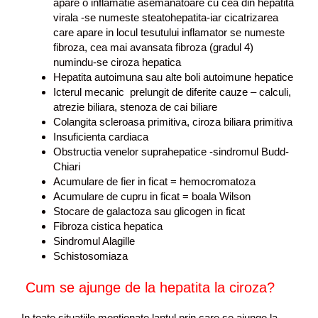
apare o inflamatie asemanatoare cu cea din hepatita
virala -se numeste steatohepatita-iar cicatrizarea
care apare in locul tesutului inflamator se numeste
fibroza, cea mai avansata fibroza (gradul 4)
numindu-se ciroza hepatica
Hepatita autoimuna sau alte boli autoimune hepatice
Icterul mecanic prelungit de diferite cauze – calculi,
atrezie biliara, stenoza de cai biliare
Colangita scleroasa primitiva, ciroza biliara primitiva
Insuficienta cardiaca
Obstructia venelor suprahepatice -sindromul Budd-
Chiari
Acumulare de fier in ficat = hemocromatoza
Acumulare de cupru in ficat = boala Wilson
Stocare de galactoza sau glicogen in ficat
Fibroza cistica hepatica
Sindromul Alagille
Schistosomiaza
Cum se ajunge de la hepatita la ciroza?
In toate situatiile mentionate lantul prin care se ajunge la