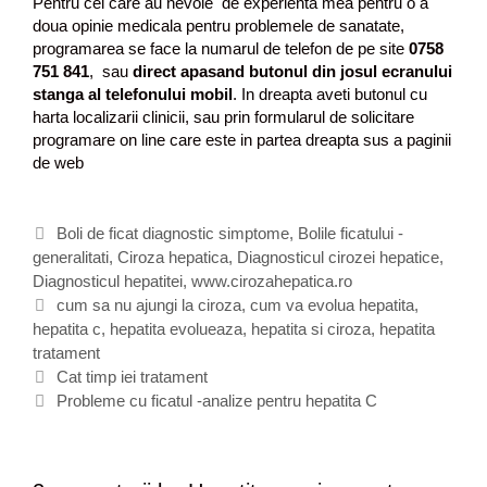
Pentru cei care au nevoie de experienta mea pentru o a
doua opinie medicala pentru problemele de sanatate,
programarea se face la numarul de telefon de pe site
0758
751 841
, sau
direct apasand butonul din josul ecranului
stanga al telefonului mobil
. In dreapta aveti butonul cu
harta localizarii clinicii, sau prin formularul de solicitare
programare on line care este in partea dreapta sus a paginii
de web
C
Boli de ficat diagnostic simptome
,
Bolile ficatului -
generalitati
a
,
Ciroza hepatica
,
Diagnosticul cirozei hepatice
,
Diagnosticul hepatitei
t
,
www.cirozahepatica.ro
e
E
cum sa nu ajungi la ciroza
,
cum va evolua hepatita
,
hepatita c
g
t
,
hepatita evolueaza
,
hepatita si ciroza
,
hepatita
tratament
o
i
N
r
c
Cat timp iei tratament
a
i
h
Probleme cu ficatul -analize pentru hepatita C
v
i
e
i
t
g
e