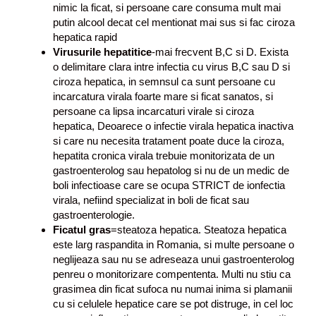
nimic la ficat, si persoane care consuma mult mai
putin alcool decat cel mentionat mai sus si fac ciroza
hepatica rapid
Virusurile hepatitice
-mai frecvent B,C si D. Exista
o delimitare clara intre infectia cu virus B,C sau D si
ciroza hepatica, in semnsul ca sunt persoane cu
incarcatura virala foarte mare si ficat sanatos, si
persoane ca lipsa incarcaturi virale si ciroza
hepatica, Deoarece o infectie virala hepatica inactiva
si care nu necesita tratament poate duce la ciroza,
hepatita cronica virala trebuie monitorizata de un
gastroenterolog sau hepatolog si nu de un medic de
boli infectioase care se ocupa STRICT de ionfectia
virala, nefiind specializat in boli de ficat sau
gastroenterologie.
Ficatul gras
=steatoza hepatica. Steatoza hepatica
este larg raspandita in Romania, si multe persoane o
neglijeaza sau nu se adreseaza unui gastroenterolog
penreu o monitorizare compententa. Multi nu stiu ca
grasimea din ficat sufoca nu numai inima si plamanii
cu si celulele hepatice care se pot distruge, in cel loc