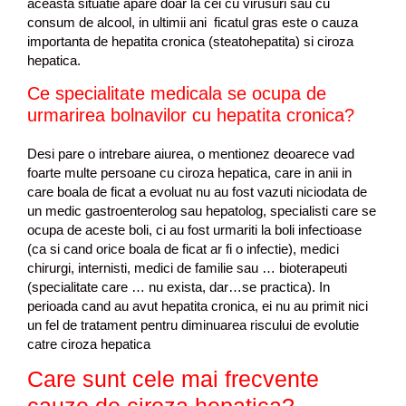
aceasta situatie apare doar la cei cu virusuri sau cu
consum de alcool, in ultimii ani ficatul gras este o cauza
importanta de hepatita cronica (steatohepatita) si ciroza
hepatica.
Ce specialitate medicala se ocupa de
urmarirea bolnavilor cu hepatita cronica?
Desi pare o intrebare aiurea, o mentionez deoarece vad
foarte multe persoane cu ciroza hepatica, care in anii in
care boala de ficat a evoluat nu au fost vazuti niciodata de
un medic gastroenterolog sau hepatolog, specialisti care se
ocupa de aceste boli, ci au fost urmariti la boli infectioase
(ca si cand orice boala de ficat ar fi o infectie), medici
chirurgi, internisti, medici de familie sau … bioterapeuti
(specialitate care … nu exista, dar…se practica). In
perioada cand au avut hepatita cronica, ei nu au primit nici
un fel de tratament pentru diminuarea riscului de evolutie
catre ciroza hepatica
Care sunt cele mai frecvente