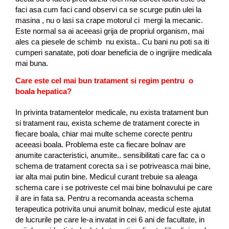
faci asa cum faci cand observi ca se scurge putin ulei la
masina , nu o lasi sa crape motorul ci mergi la mecanic.
Este normal sa ai aceeasi grija de propriul organism, mai
ales ca piesele de schimb nu exista.. Cu bani nu poti sa iti
cumperi sanatate, poti doar beneficia de o ingrijire medicala
mai buna.
Care este cel mai bun tratament si regim pentru o
boala hepatica?
In privinta tratamentelor medicale, nu exista tratament bun
si tratament rau, exista scheme de tratament corecte in
fiecare boala, chiar mai multe scheme corecte pentru
aceeasi boala. Problema este ca fiecare bolnav are
anumite caracteristici, anumite.. sensibilitati care fac ca o
schema de tratament corecta sa i se potriveasca mai bine,
iar alta mai putin bine. Medicul curant trebuie sa aleaga
schema care i se potriveste cel mai bine bolnavului pe care
il are in fata sa. Pentru a recomanda aceasta schema
terapeutica potrivita unui anumit bolnav, medicul este ajutat
de lucrurile pe care le-a invatat in cei 6 ani de facultate, in