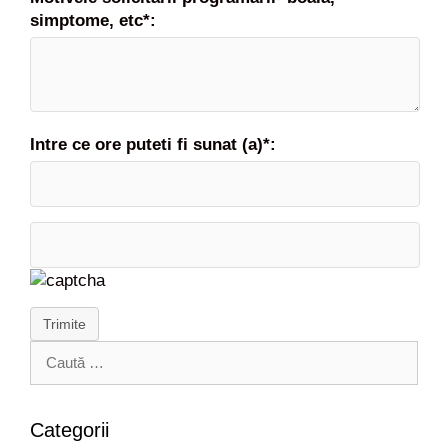
simptome, etc*:
Intre ce ore puteti fi sunat (a)*:
Trimite
C
a
u
t
Categorii
ă