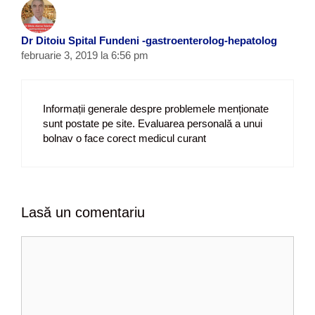
Dr Ditoiu Spital Fundeni -gastroenterolog-hepatolog
februarie 3, 2019 la 6:56 pm
Informații generale despre problemele menționate
sunt postate pe site. Evaluarea personală a unui
bolnav o face corect medicul curant
Lasă un comentariu
C
o
m
e
n