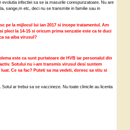
e evolutia infectiei sa se ia masurile corespunzatoare. Nu are
la, sange,m etc, deci nu se transmite in familie sau in
c pe la mijlocul lui ian 2017 si incepe tratamentul. Am
si pleci la 14-15 si oricum prima senzatie este ca te duci
ca sa aiba virusul?
oblema este ca sunt purtatoare de HVB iar personalul din
activ. Sotului nu i-am transmis virusul desi suntem
luat. Ce sa fac? Puteti sa ma vedeti, doresc sa stiu si
 Sotul ar trebui sa se vaccineze. Nu toate clinicile au licenta