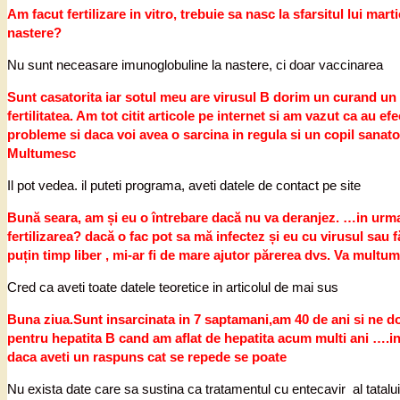
Am facut fertilizare in vitro, trebuie sa nasc la sfarsitul lui m
nastere?
Nu sunt neceasare imunoglobuline la nastere, ci doar vaccinarea
Sunt casatorita iar sotul meu are virusul B dorim un curand un c
fertilitatea. Am tot citit articole pe internet si am vazut ca au
probleme si daca voi avea o sarcina in regula si un copil sanat
Multumesc
Il pot vedea. il puteti programa, aveti datele de contact pe site
Bună seara, am și eu o întrebare dacă nu va deranjez. …in urma u
fertilizarea? dacă o fac pot sa mă infectez și eu cu virusul sau 
puțin timp liber , mi-ar fi de mare ajutor părerea dvs. Va multu
Cred ca aveti toate datele teoretice in articolul de mai sus
Buna ziua.Sunt insarcinata in 7 saptamani,am 40 de ani si ne do
pentru hepatita B cand am aflat de hepatita acum multi ani …
daca aveti un raspuns cat se repede se poate
Nu exista date care sa sustina ca tratamentul cu entecavir al tatalui