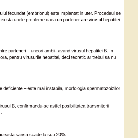
vulul fecundat (embrionul) este implantat in uter. Procedeul se
, exista unele probleme daca un partener are virusul hepatitei
ntre parteneri – uneori ambii- avand virusul hepatitei B. In
a, pentru virusurile hepatitei, deci teoretic ar trebui sa nu
le deficiente – este mai instabila, morfologia spermatozoizilor
virusul B, confirmandu-se astfel posibilitatea transmiterii
.
r, aceasta sansa scade la sub 20%.