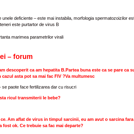
nele deficiente – este mai instabila, morfologia spermatozoizilor est
eneri este purtartor de virus B
rtanta marimea parametrilor virali
tei – forum
te am descoperit ca am hepatita B.Partea buna este ca se pare ca s
in cazul asta pot sa mai fac FIV ?Va multumesc
 se paote face fertilizarea dar cu risucri
sta ricul transmiterii le bebe?
 ce. Am aflat de virus in timpul sarcinii, eu am avut o sarcina fa
a fost ok. Ce trebuie sa fac mai departe?