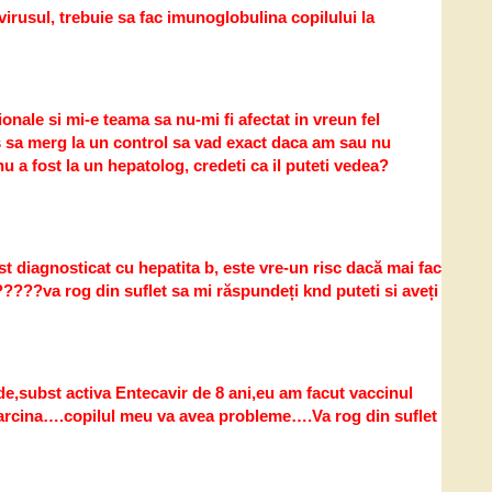
 virusul, trebuie sa fac imunoglobulina copilului la
nale si mi-e teama sa nu-mi fi afectat in vreun fel
cis sa merg la un control sa vad exact daca am sau nu
 a fost la un hepatolog, credeti ca il puteti vedea?
st diagnosticat cu hepatita b, este vre-un risc dacă mai fac
u?????va rog din suflet sa mi răspundeți knd puteti si aveți
de,subst activa Entecavir de 8 ani,eu am facut vaccinul
sarcina….copilul meu va avea probleme….Va rog din suflet