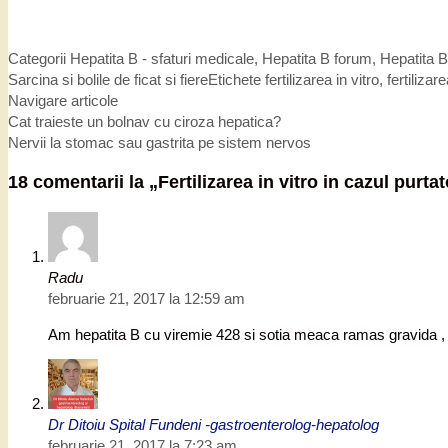
Categorii
Hepatita B - sfaturi medicale
,
Hepatita B forum
,
Hepatita B
Sarcina si bolile de ficat si fiere
Etichete
fertilizarea in vitro
,
fertilizare
Navigare articole
Cat traieste un bolnav cu ciroza hepatica?
Nervii la stomac sau gastrita pe sistem nervos
18 comentarii la „
Fertilizarea in vitro in cazul purtat
Radu
februarie 21, 2017 la 12:59 am
Am hepatita B cu viremie 428 si sotia meaca ramas gravida , 
Dr Ditoiu Spital Fundeni -gastroenterolog-hepatolog
februarie 21, 2017 la 7:23 am