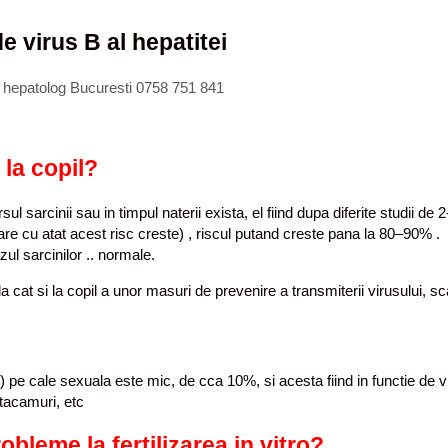
de virus B al hepatitei
, hepatolog Bucuresti 0758 751 841
la copil?
rsul sarcinii sau in timpul naterii exista, el fiind dupa diferite studii
 cu atat acest risc creste) , riscul putand creste pana la 80–90% . L
zul sarcinilor .. normale.
da cat si la copil a unor masuri de prevenire a transmiterii virusului, sc
tul) pe cale sexuala este mic, de cca 10%, si acesta fiind in functie d
 tacamuri, etc
bleme la fertilizarea in vitro?