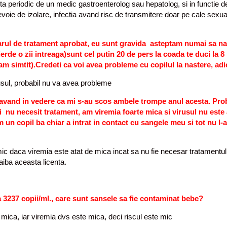
ita periodic de un medic gastroenterolog sau hepatolog, si in functie d
nevoie de izolare, infectia avand risc de transmitere doar pe cale sexua
arul de tratament aprobat, eu sunt gravida asteptam numai sa nas
erde o zii intreaga)sunt cel putin 20 de pers la coada te duci la 8 
am simtit).Credeti ca voi avea probleme cu copilul la nastere, adi
rusul, probabil nu va avea probleme
am avand in vedere ca mi s-au scos ambele trompe anul acesta. Pr
i nu necesit tratament, am viremia foarte mica si virusul nu este 
un copil ba chiar a intrat in contact cu sangele meu si tot nu l-a 
imic daca viremia este atat de mica incat sa nu fie necesar tratamentul.
aiba aceasta licenta.
ia 3237 copii/ml., care sunt sansele sa fie contaminat bebe?
mica, iar viremia dvs este mica, deci riscul este mic