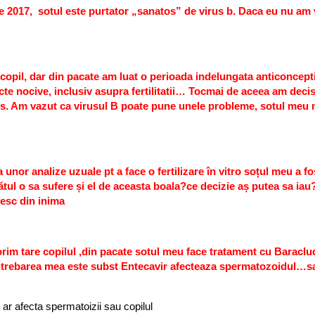
artie 2017, sotul este purtator „sanatos” de virus b. Daca eu nu am
opil, dar din pacate am luat o perioada indelungata anticonceptio
 efecte nocive, inclusiv asupra fertilitatii… Tocmai de aceea am de
os. Am vazut ca virusul B poate pune unele probleme, sotul meu nu
nor analize uzuale pt a face o fertilizare în vitro soțul meu a fo
fătul o sa sufere și el de aceasta boala?ce decizie aș putea sa ia
mesc din inima
rim tare copilul ,din pacate sotul meu face tratament cu Baraclu
.intrebarea mea este subst Entecavir afecteaza spermatozoidul…
 ar afecta spermatoizii sau copilul