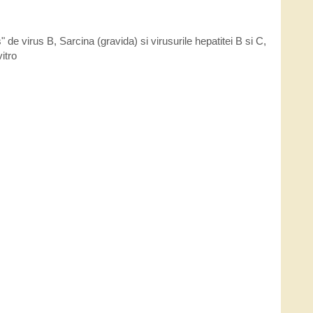
" de virus B
,
Sarcina (gravida) si virusurile hepatitei B si C
,
vitro