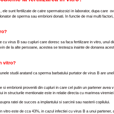
, ele sunt fertilizate de catre spermatozoizi in laborator, dupa care o
donator de sperma sau embrioni donati. In functie de mai multi factori
tro?
cu virus B sau cupluri care doresc sa faca fertilizare in vitro, unul di
ovin de la alte persoane, acestea se testeaza inainte de donarea acestor
n vitro?
, unele studii aratand ca sperma barbatului purtator de virus B are une
cite si embrionii proveniti din cupluri in care cel putin un partener avea 
lui in structurile mentionate este in relatie directa cu marimea viremiei 
pra ratei de succes a implantului si sarcinii sau nasterii copilului.
n vitro este de cca 43%, in cazul infectiei cu virus B a unui partene