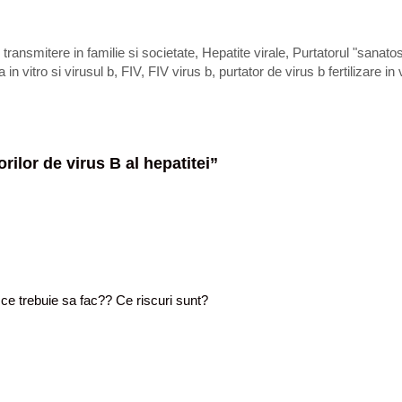
 transmitere in familie si societate
,
Hepatite virale
,
Purtatorul "sanatos
a in vitro si virusul b
,
FIV
,
FIV virus b
,
purtator de virus b fertilizare in 
orilor de virus B al hepatitei
”
ce trebuie sa fac?? Ce riscuri sunt?