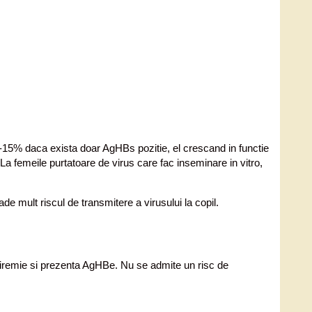
 de 2-15% daca exista doar AgHBs pozitie, el crescand in functie
a femeile purtatoare de virus care fac inseminare in vitro,
ade mult riscul de transmitere a virusului la copil.
e viremie si prezenta AgHBe. Nu se admite un risc de