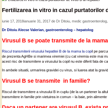
Fertilizarea in vitro in cazul purtatorilor 
iunie 17, 2018
ianuarie 31, 2017
de
Dr Ditoiu, medic gastroenterolog
Dr Ditoiu Alecse Valerian, gastroenterolog – hepatolog
Virusul B se poate transmite de la mama 
Riscul transmiterii virusului hepatitei B de la mama la copi
l pe parcu
de prezenta AgHBe si marimea viremiei (cu cat viremia este mai mare
acest risc de transmitere a virusului la copil nu este diferit fata de ca
In ambele situatii, urmarirea gravidei cu virus, si luarea atat la gravi
Virusul B se transmite in familie?
Riscul de transmitere a virusului B in cuplu (de la un partener la al
transmitere in familie prin vietuirea in comun – la baie, prin alimente
Daca un partener are virusul B, exista pro