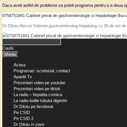
Daca aveti astfel de probleme va puteti programa pentru o a doua op
0758751841 Cabinet privat de gastroenterologie si hepatologie Bucu
Dr Ditoiu Alecse Valerian,gastroenterolog-hepatolog cu 30 de ani de 
Caută
Meniu
Acasa
Programari -scretariat, contact
Aparitii Tv
Prezentari video pe youtube
Prezentari video pe tiktok
La radio – hepatita cronica
La radio-bolile tubului digestiv
Dr Ditoiu pe facebook
Pe CSID
Pe CSID 2
Dr Ditoiu in ziare