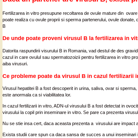
Fertilizarea in vitro presupune recoltarea de ovule mature din ovare 
poate realiza cu ovule proprii si sperma partenerului, ovule donate, 
B
De unde poate proveni virusul B la fertilizarea in vi
Datorita raspundirii visurului B in Romania, vad destul de des gravide 
cazul in care ovulul sau spermatozoizii pentru fertilizarea in vitro pr
aiba virusuri.
Ce probleme poate da virusul B in cazul fertilizarii i
Virusul hepatitei B a fost descoperit in urina, saliva, ovar si sperma
este anormala ca si viabilitatea lor.
In cazul fertilizarii in vitro, ADN-ul virusului B a fost detectat in ovo
virusului la copil prin inseminare in vitro. Se pare ca prezenta virusu
Nu se stie insa cert, daca aceasta prezenta a virusului are impact asu
Exista studii care spun ca daca sansa de succes a unui inseminari i