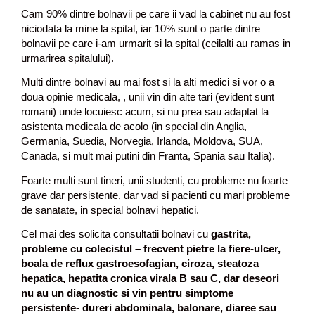
Cam 90% dintre bolnavii pe care ii vad la cabinet nu au fost
niciodata la mine la spital, iar 10% sunt o parte dintre
bolnavii pe care i-am urmarit si la spital (ceilalti au ramas in
urmarirea spitalului).
Multi dintre bolnavi au mai fost si la alti medici si vor o a
doua opinie medicala, , unii vin din alte tari (evident sunt
romani) unde locuiesc acum, si nu prea sau adaptat la
asistenta medicala de acolo (in special din Anglia,
Germania, Suedia, Norvegia, Irlanda, Moldova, SUA,
Canada, si mult mai putini din Franta, Spania sau Italia).
Foarte multi sunt tineri, unii studenti, cu probleme nu foarte
grave dar persistente, dar vad si pacienti cu mari probleme
de sanatate, in special bolnavi hepatici.
Cel mai des solicita consultatii bolnavi cu
gastrita,
probleme cu colecistul – frecvent pietre la fiere-ulcer,
boala de reflux gastroesofagian, ciroza, steatoza
hepatica, hepatita cronica virala B sau C, dar deseori
nu au un diagnostic si vin pentru simptome
persistente- dureri abdominala, balonare, diaree sau