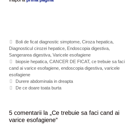
C
Boli de ficat diagnostic simptome
,
Ciroza hepatica
,
Diagnosticul cirozei hepatice
a
,
Endoscopia digestiva
,
Sangerarea digestiva
t
,
Varicele esofagiene
e
E
biopsie hepatica
,
CANCER DE FICAT
,
ce trebuie sa faci
cand ai varice esofagiene
g
t
,
endoscopia digestiva
,
varicele
esofagiene
o
i
N
r
c
Durere abdominala in dreapta
a
i
h
De ce doare toata burta
v
i
e
i
t
g
e
5 comentarii la „
Ce trebuie sa faci cand ai
a
varice esofagiene
”
r
e
a