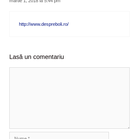
martie 1, 2018 la 5:44 pm
http://www.despreboli.ro/
Lasă un comentariu
C
o
m
e
n
t
a
r
i
u
N