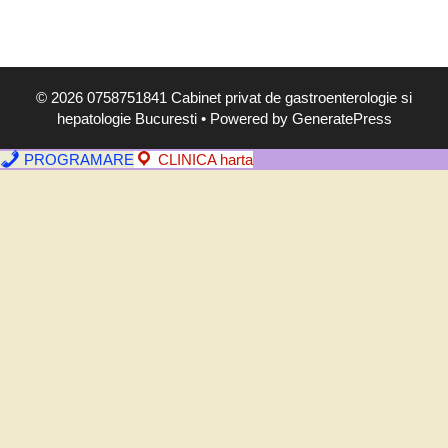
,
s
i
m
© 2026 0758751841 Cabinet privat de gastroenterologie si
p
hepatologie Bucuresti
• Powered by
GeneratePress
t
o
PROGRAMARE
CLINICA harta
m
e
,
d
i
a
g
n
o
s
t
i
c