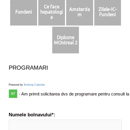
Ce face
Amsterda
Zilele-IC-
Fundeni
hepatologi
m
Fundeni
a
Diplome
MOntreal 2
PROGRAMARI
Powered by
Booking Calendar
07
- Am primit solicitarea dvs de programare pentru consult la
Numele bolnavului*: