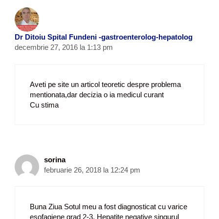
r
t
i
Dr Ditoiu Spital Fundeni -gastroenterolog-hepatolog
c
decembrie 27, 2016 la 1:13 pm
o
l
e
Aveti pe site un articol teoretic despre problema
mentionata,dar decizia o ia medicul curant
Cu stima
sorina
februarie 26, 2018 la 12:24 pm
Buna Ziua Sotul meu a fost diagnosticat cu varice
esofagiene grad 2-3. Hepatite negative singurul