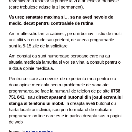
reverificare a textelor si punere la zi a articolelor medicale
(care trebuiesc aduse la zi permanent).
Va urez sanatate maxima si… sa nu aveti nevoie de
medic, decat pentru controalele de rutina
Am multe solicitari la cabinet , pe unii bolnavi ii stiu de multi
ani, altii vin cu rude sau prieteni, de aceea programarile
sunt la 5-15 zile de la solicitare.
Am constat ca sunt numeroase persoane care nu au
situatia medicala lamurita si vor sa vina la consult pentru o
a doua opinie medicala.
Pentru cei care au nevoie de experienta mea pentru o a
doua opinie medicala pentru problemele de sanatate,
programarea se face la numarul de telefon de pe site
0758
751 841
, sau
direct apasand butonul din josul ecranului
stanga al telefonului mobil
. In dreapta aveti butonul cu
harta localizarii clinicii, sau prin formularul de solicitare
programare on line care este in partea dreapta sus a paginii
de web
Inapoi la
prima pagina