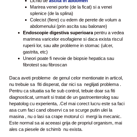
Lichid de
ascita in abdomen
Marirea venei porte (de la ficat) si a venei
splenice (de la splina)
Colecist (fiere) cu edem de perete de volum a
abdomenului (prin ascita sau balonare)
Endoscopie digestiva superioara
pentru a vedea
marimea varicelor esofagiene si daca exista riscul
ruperii lor, sau alte probleme in stomac (ulcer,
gastrita, etc)
Uneori poate fi nevoie de biopsie hepatica sau
fibrotest sau fibroscan
Daca aveti probleme de genul celor mentionate in articol,
nu trebuie sa fiti disperat, dar nici sa neglijati problema .
Pentru ca situatia sa fie sub control, tebuie doar sa fiti
diagnosticat, urmarit si tratat de un gastroenterolog sau
hepatolog cu experienta, .Cel mai corect lucru este sa faci
asa cum faci cand observi ca se scurge putin ulei la
masina , nu o lasi sa crape motorul ci mergi la mecanic.
Este normal sa ai aceeasi grija de propriul organism, mai
ales ca piesele de schimb nu exista.