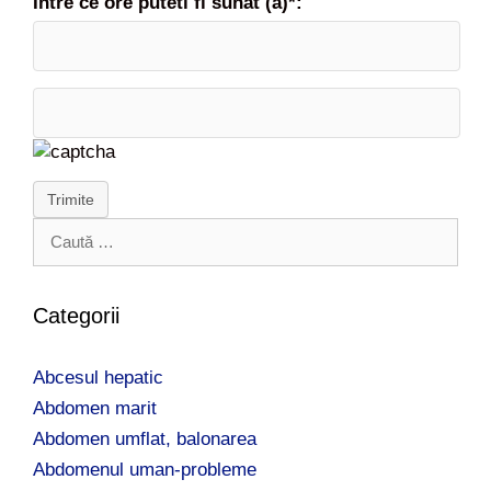
Intre ce ore puteti fi sunat (a)*:
Trimite
C
a
u
t
Categorii
ă
d
Abcesul hepatic
u
p
Abdomen marit
ă
Abdomen umflat, balonarea
:
Abdomenul uman-probleme