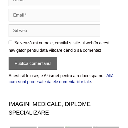
u
m
E
e
m
a
S
i
i
l
t
Salvează-mi numele, emailul și site-ul web în acest
w
navigator pentru data viitoare când o să comentez.
e
b
Acest sit folosește Akismet pentru a reduce spamul.
Află
cum sunt procesate datele comentariilor tale
.
IMAGINI MEDICALE, DIPLOME
SPECIALIZARE