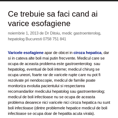
Ce trebuie sa faci cand ai
varice esofagiene
noiembrie 1, 2013
de
Dr Ditoiu, medic gastroenterolog,
hepatolog Bucuresti 0758 751 841
Varicele esofagiene
apar de obicei in
ciroza hepatica
, dar
si in cateva alte boli mai putin frecvente. Medicul care se
ocupa de aceasta problema este gastroenterolog sau
hepatolog, eventual de boli interne; medicul chirurg se
ocupa uneori, foarte rar de varicele rupte care nu pot fi
rezolvate pri nendoscopie, medicul de familie poate
monitoriza evolutia pacientului si respectarea
recomandarilor medicului hepatolog sau gastroenterolog;
medicul de boli infectioase nu se ocupa de aceasta
problema deoarece nici varicele nici ciroza hepatica nu sunt
boli infectioase (dintre problemele hepatice medicul de boli
infectioase se ocupa doar de hepatita acuta virala).