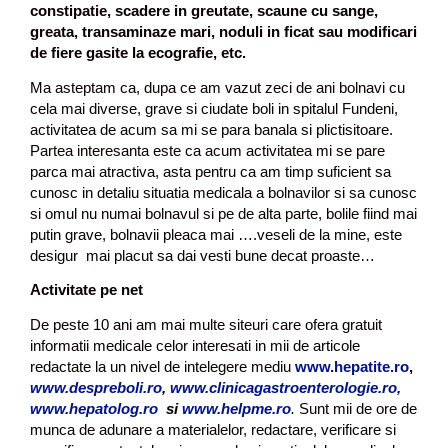
constipatie, scadere in greutate, scaune cu sange,
greata, transaminaze mari, noduli in ficat sau modificari
de fiere gasite la ecografie, etc.
Ma asteptam ca, dupa ce am vazut zeci de ani bolnavi cu
cela mai diverse, grave si ciudate boli in spitalul Fundeni,
activitatea de acum sa mi se para banala si plictisitoare.
Partea interesanta este ca acum activitatea mi se pare
parca mai atractiva, asta pentru ca am timp suficient sa
cunosc in detaliu situatia medicala a bolnavilor si sa cunosc
si omul nu numai bolnavul si pe de alta parte, bolile fiind mai
putin grave, bolnavii pleaca mai ….veseli de la mine, este
desigur mai placut sa dai vesti bune decat proaste…
Activitate pe net
De peste 10 ani am mai multe siteuri care ofera gratuit
informatii medicale celor interesati in mii de articole
redactate la un nivel de intelegere mediu
www.hepatite.ro
,
www.despreboli.ro
,
www.clinicagastroenterologie.ro,
www.hepatolog.ro
si
www.helpme.ro
.
Sunt mii de ore de
munca de adunare a materialelor, redactare, verificare si