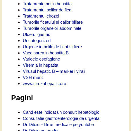
Tratamente noi in hepatita
Tratamentul bolilor de ficat
Tratamentul cirozei
Tumorile ficatului si cailor biliare
Tumorile organelor abdominale
Ulcerul gastric
Uncategorized
Urgente in bolile de ficat si fiere
Vaccinarea in hepatita B
Varicele esofagiene
VIremia in hepatita
Virusul hepatic B – markerii virali
VSH marit
www.cirozahepatica.ro
Pagini
Cand este indicat un consult hepatologic
Consultatie gastroenterologie de urgenta
Dr Ditoiu – filme medicale pe youtube
Dr Ditoiu pe media