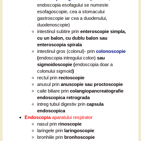
endoscopia esofagului se numeste
esofagoscopie, cea a stomacului
gastroscopie iar cea a duodenului,
duodenoscopie)
intestinul subtire prin
enteroscopie simpla,
cu un balon, cu dublu balon sau
enteroscopia spirala
intestinul gros (colonul)- prin
colonoscopie
(
endoscopia intregului colon)
sau
sigmoidoscopie (
endoscopia doar a
colonului sigmoid
)
rectul prin
rectoscopie
anusul prin
anuscopie sau proctoscopie
caile biliare prin
colangiopancreatografie
endoscopica retrograda
intreg tubul digestiv prin
capsula
endoscopica
Endoscopia
aparatului respirator
nasul prin
rinoscopie
laringele prin
laringoscopie
bronhiile prin
bronhoscopie