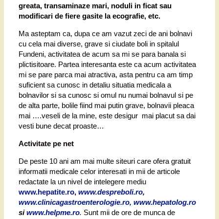
greata, transaminaze mari, noduli in ficat sau
modificari de fiere gasite la ecografie, etc.
Ma asteptam ca, dupa ce am vazut zeci de ani bolnavi
cu cela mai diverse, grave si ciudate boli in spitalul
Fundeni, activitatea de acum sa mi se para banala si
plictisitoare. Partea interesanta este ca acum activitatea
mi se pare parca mai atractiva, asta pentru ca am timp
suficient sa cunosc in detaliu situatia medicala a
bolnavilor si sa cunosc si omul nu numai bolnavul si pe
de alta parte, bolile fiind mai putin grave, bolnavii pleaca
mai ….veseli de la mine, este desigur mai placut sa dai
vesti bune decat proaste…
Activitate pe net
De peste 10 ani am mai multe siteuri care ofera gratuit
informatii medicale celor interesati in mii de articole
redactate la un nivel de intelegere mediu
www.hepatite.ro
,
www.despreboli.ro
,
www.clinicagastroenterologie.ro, www.hepatolog.ro
si
www.helpme.ro
.
Sunt mii de ore de munca de