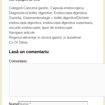
Categorii
Cancerul gastric
,
Capsula endoscopica
,
Diagnosticul bolilor digestive
,
Endoscopia digestiva
,
Gastrita
,
Gastroenterologie = bolile digestive
Etichete
endoscopia digestiva
,
endoscopia digestiva superioara
,
riscurile endoscopiei
,
tipuri de endoscopie
Navigare articole
Regimul alimentar in ulcerul gastric si duodenal
Cv Dr Ditoiu
Lasă un comentariu
Comentariu
Nume