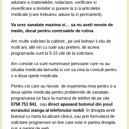
adunare a materialelor, redactare, verificare si
reverificare a textelor si punere la zi a articolelor
medicale (care trebuiesc aduse la zi permanent).
Va urez sanatate maxima si… sa nu aveti nevoie de
medic, decat pentru controalele de rutina
Am multe solicitari la cabinet , pe unii bolnavi ii stiu de
multi ani, altii vin cu rude sau prieteni, de aceea
programarile sunt la 5-15 zile de la solicitare.
Am constat ca sunt numeroase persoane care nu au
situatia medicala lamurita si vor sa vina la consult pentru
o a doua opinie medicala.
Pentru cei care au nevoie de experienta mea pentru o a
doua opinie medicala pentru problemele de sanatate,
programarea se face la numarul de telefon de pe site
0758 751 841
, sau
direct apasand butonul din josul
ecranului stanga al telefonului mobil
. In dreapta aveti
butonul cu harta localizarii clinicii, sau prin formularul de
solicitare programare on line care este in partea dreapta
sus a paginii de web