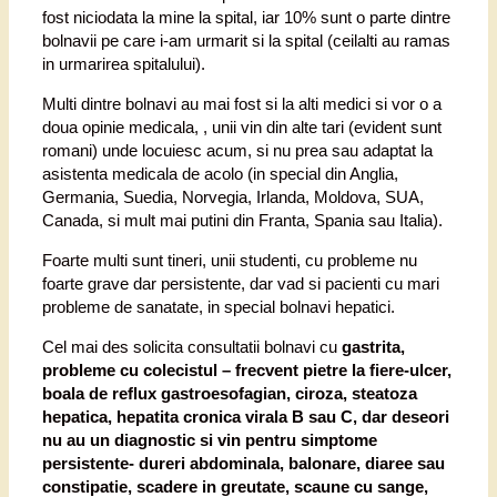
fost niciodata la mine la spital, iar 10% sunt o parte dintre
bolnavii pe care i-am urmarit si la spital (ceilalti au ramas
in urmarirea spitalului).
Multi dintre bolnavi au mai fost si la alti medici si vor o a
doua opinie medicala, , unii vin din alte tari (evident sunt
romani) unde locuiesc acum, si nu prea sau adaptat la
asistenta medicala de acolo (in special din Anglia,
Germania, Suedia, Norvegia, Irlanda, Moldova, SUA,
Canada, si mult mai putini din Franta, Spania sau Italia).
Foarte multi sunt tineri, unii studenti, cu probleme nu
foarte grave dar persistente, dar vad si pacienti cu mari
probleme de sanatate, in special bolnavi hepatici.
Cel mai des solicita consultatii bolnavi cu
gastrita,
probleme cu colecistul – frecvent pietre la fiere-ulcer,
boala de reflux gastroesofagian, ciroza, steatoza
hepatica, hepatita cronica virala B sau C, dar deseori
nu au un diagnostic si vin pentru simptome
persistente- dureri abdominala, balonare, diaree sau
constipatie, scadere in greutate, scaune cu sange,