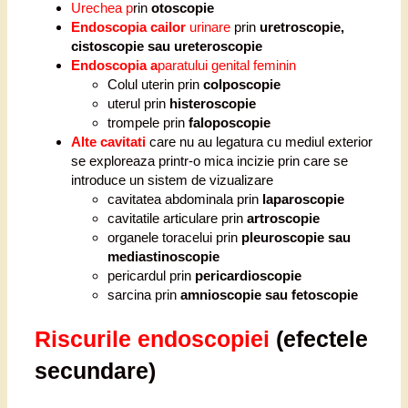
Urechea p
rin
otoscopie
Endoscopia cailor
urinare
prin
uretroscopie,
cistoscopie sau ureteroscopie
Endoscopia a
paratului genital feminin
Colul uterin prin
colposcopie
uterul prin
histeroscopie
trompele prin
faloposcopie
Alte cavitati
care nu au legatura cu mediul exterior
se exploreaza printr-o mica incizie prin care se
introduce un sistem de vizualizare
cavitatea abdominala prin
laparoscopie
cavitatile articulare prin
artroscopie
organele toracelui prin
pleuroscopie sau
mediastinoscopie
pericardul prin
pericardioscopie
sarcina prin
amnioscopie sau fetoscopie
Riscurile endoscopiei
(efectele
secundare)