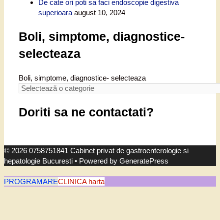
De cate ori poti sa faci endoscopie digestiva
superioara
august 10, 2024
Boli, simptome, diagnostice-
selecteaza
Boli, simptome, diagnostice- selecteaza
Doriti sa ne contactati?
© 2026 0758751841 Cabinet privat de gastroenterologie si
hepatologie Bucuresti
• Powered by
GeneratePress
PROGRAMARE
CLINICA harta