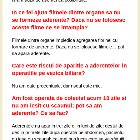
In ce fel ajuta filmele dintre organe sa nu
se formeze aderente? Daca nu se folosesc
aceste filme ce se intampla?
Filmele dintre organe impiedica agregarea fibrinei cu
formare de aderente. Daca nu se folosesc filmele… pot
sa apara aderente.
Care este riscul de aparitie a aderentelor in
operatiile pe vezica biliara?
Nu am date procentuale, dar riscul este mic.
Am fost operata de colecist acum 10 zile si
nu am iesit cu scaunul; pot sa am
aderente? Ce sa fac?
Aderentele nu apar in trei zile ci in luni de zile; destul de
des in primele zile dupa operatia pe abdomen, pacientul
nu iese cu scaunul; cel mai bun lucru este sa va sfatuiti