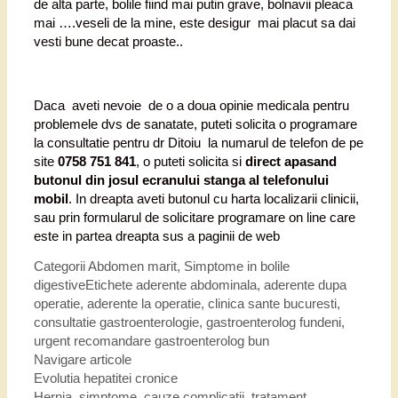
de alta parte, bolile fiind mai putin grave, bolnavii pleaca
mai ….veseli de la mine, este desigur mai placut sa dai
vesti bune decat proaste..
Daca aveti nevoie de o a doua opinie medicala pentru
problemele dvs de sanatate, puteti solicita o programare
la consultatie pentru dr Ditoiu la numarul de telefon de pe
site
0758 751 841
, o puteti solicita si
direct apasand
butonul din josul ecranului stanga al telefonului
mobil
. In dreapta aveti butonul cu harta localizarii clinicii,
sau prin formularul de solicitare programare on line care
este in partea dreapta sus a paginii de web
Categorii
Abdomen marit
,
Simptome in bolile
digestive
Etichete
aderente abdominala
,
aderente dupa
operatie
,
aderente la operatie
,
clinica sante bucuresti
,
consultatie gastroenterologie
,
gastroenterolog fundeni
,
urgent recomandare gastroenterolog bun
Navigare articole
Evolutia hepatitei cronice
Hernia, simptome, cauze complicatii, tratament