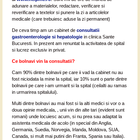
adunare a materialelor, redactare, verificare si
reverificare a textelor si punere la zi a articolelor
medicale (care trebuiesc aduse la zi permanent)
De ceva timp am un cabinet de
consultatii
gastroenterologie si hepatologie
in clinica Sante
Bucuresti. In prezent am renuntat la activitatea de spital
si lucrez exclusiv in privat.
Ce bolnavi vin la consultatii?
Cam 90% dintre bolnavii pe care ii vad la cabinet nu au
fost niciodata la mine la spital, iar 10% sunt o parte dintre
bolnavii pe care i-am urmarit si la spital (ceilalti au ramas
in urmarirea spitalului).
Multi dintre bolnavi au mai fost si la alti medici si vor o a
doua opinie medicala, , unii vin din alte tari (evident sunt
romani) unde locuiesc acum, si nu prea sau adaptat la
asistenta medicala de acolo (in special din Anglia,
Germania, Suedia, Norvegia, Irlanda, Moldova, SUA,
Canada, si mult mai putini din Franta, Spania sau Italia).