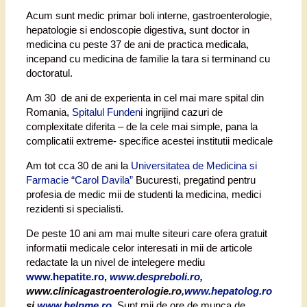
Acum sunt medic primar boli interne, gastroenterologie,
hepatologie si endoscopie digestiva, sunt doctor in
medicina cu peste 37 de ani de practica medicala,
incepand cu medicina de familie la tara si terminand cu
doctoratul.
Am 30 de ani de experienta in cel mai mare spital din
Romania,
Spitalul Fundeni
ingrijind cazuri de
complexitate diferita – de la cele mai simple, pana la
complicatii extreme- specifice acestei institutii medicale
Am tot cca 30 de ani la
Universitatea de Medicina si
Farmacie “Carol Davila”
Bucuresti, pregatind pentru
profesia de medic mii de studenti la medicina, medici
rezidenti si specialisti.
De peste 10 ani am mai multe siteuri care ofera gratuit
informatii medicale celor interesati in mii de articole
redactate la un nivel de intelegere mediu
www.hepatite.ro
,
www.despreboli.ro
,
www.clinicagastroenterologie.ro
,www.hepatolog.ro
si
www.helpme.ro
.
Sunt mii de ore de munca de