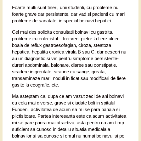
Foarte multi sunt tineri, unii studenti, cu probleme nu
foarte grave dar persistente, dar vad si pacienti cu mari
probleme de sanatate, in special bolnavi hepatici.
Cel mai des solicita consultatii bolnavi cu gastrita,
probleme cu colecistul – frecvent pietre la fiere-ulcer,
boala de reflux gastroesofagian, ciroza, steatoza
hepatica, hepatita cronica virala B sau C, dar deseori nu
au un diagnostic si vin pentru simptome persistente-
dureri abdominala, balonare, diaree sau constipatie,
scadere in greutate, scaune cu sange, greata,
transaminaze mari, noduli in ficat sau modificari de fiere
gasite la ecografie, etc.
Ma asteptam ca, dupa ce am vazut zeci de ani bolnavi
cu cela mai diverse, grave si ciudate boli in spitalul
Fundeni, activitatea de acum sa mi se para banala si
plictisitoare. Partea interesanta este ca acum activitatea
mi se pare parca mai atractiva, asta pentru ca am timp
suficient sa cunosc in detaliu situatia medicala a
bolnavilor si sa cunosc si omul nu numai bolnavul si pe