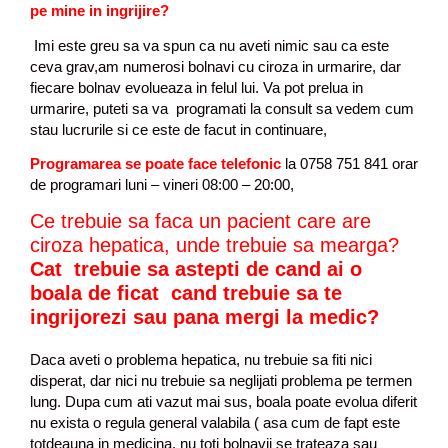
pe mine in ingrijire?
Imi este greu sa va spun ca nu aveti nimic sau ca este
ceva grav,am numerosi bolnavi cu ciroza in urmarire, dar
fiecare bolnav evolueaza in felul lui. Va pot prelua in
urmarire, puteti sa va programati la consult sa vedem cum
stau lucrurile si ce este de facut in continuare,
Programarea se poate face telefonic
la 0758 751 841 orar
de programari luni – vineri 08:00 – 20:00,
Ce trebuie sa faca un pacient care are
ciroza hepatica, unde trebuie sa mearga?
Cat trebuie sa astepti de cand ai o
boala de ficat cand trebuie sa te
ingrijorezi sau pana mergi la medic?
Daca aveti o problema hepatica, nu trebuie sa fiti nici
disperat, dar nici nu trebuie sa neglijati problema pe termen
lung. Dupa cum ati vazut mai sus, boala poate evolua diferit
nu exista o regula general valabila ( asa cum de fapt este
totdeauna in medicina, nu toti bolnavii se trateaza sau