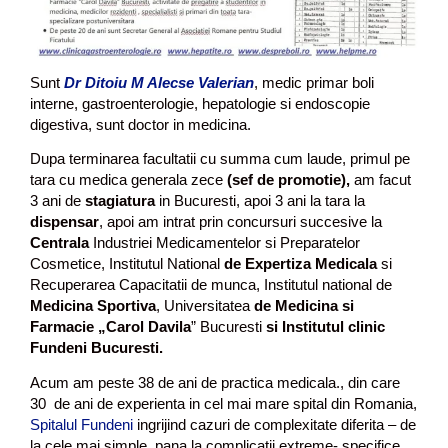
Sunt
Dr Ditoiu M Alecse Valerian
, medic primar boli
interne, gastroenterologie, hepatologie si endoscopie
digestiva, sunt doctor in medicina.
Dupa terminarea facultatii cu summa cum laude, primul pe
tara cu medica generala zece
(sef de promotie),
am facut
3 ani de
stagiatura
in Bucuresti, apoi 3 ani la tara la
dispensar
, apoi am intrat prin concursuri succesive la
Centrala
Industriei Medicamentelor si Preparatelor
Cosmetice, Institutul National
de Expertiza Medicala
si
Recuperarea Capacitatii de munca, Institutul national de
Medicina Sportiva
, Universitatea
de Medicina si
Farmacie „Carol Davila
” Bucuresti
si Institutul clinic
Fundeni Bucuresti.
Acum am peste 38 de ani de practica medicala., din care
30 de ani de experienta in cel mai mare spital din Romania,
Spitalul Fundeni
ingrijind cazuri de complexitate diferita – de
la cele mai simple, pana la complicatii extreme- specifice