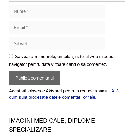
u
N
u
m
E
e
m
a
S
i
i
l
t
Salvează-mi numele, emailul și site-ul web în acest
w
navigator pentru data viitoare când o să comentez.
e
b
Acest sit folosește Akismet pentru a reduce spamul.
Află
cum sunt procesate datele comentariilor tale
.
IMAGINI MEDICALE, DIPLOME
SPECIALIZARE