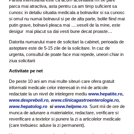
parca mai atractiva, asta pentru ca am timp suficient sa
cunosc in detaliu situatia medicala a bolnavilor si sa cunosc
si omul nu numai bolnavul si pe de alta parte, bolile fiind mai
putin grave, bolnavii pleaca mai ….veseli de la mine, este
desigur mai placut sa dai vesti bune decat proaste…
Datorita numarului mare de solicitari la cabinet, perioada de
asteptare este de 5-15 zile de la solicitare. In caz de
urgenta, consultul de poate face mai repede, uneori chiar in
ziua solicitarii
Activitate pe net
De peste 10 ani am mai multe siteuri care ofera gratuit
informatii medicale celor interesati in mii de articole
redactate la un nivel de intelegere mediu
www.hepatite.ro
,
www.despreboli.ro
,
www.clinicagastroenterologie.ro,
www.hepatolog.ro
si
www.helpme.ro
.
Sunt mii de ore de
munca de adunare a materialelor, redactare, verificare si
reverificare a textelor si punere la zi a articolelor medicale
(care trebuiesc aduse la zi permanent).