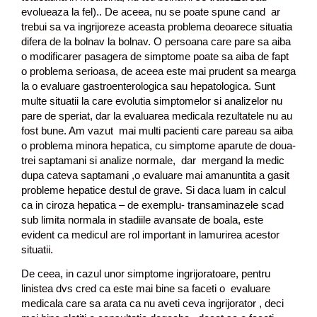
evolueaza la fel).. De aceea, nu se poate spune cand ar
trebui sa va ingrijoreze aceasta problema deoarece situatia
difera de la bolnav la bolnav. O persoana care pare sa aiba
o modificarer pasagera de simptome poate sa aiba de fapt
o problema serioasa, de aceea este mai prudent sa mearga
la o evaluare gastroenterologica sau hepatologica. Sunt
multe situatii la care evolutia simptomelor si analizelor nu
pare de speriat, dar la evaluarea medicala rezultatele nu au
fost bune. Am vazut mai multi pacienti care pareau sa aiba
o problema minora hepatica, cu simptome aparute de doua-
trei saptamani si analize normale, dar mergand la medic
dupa cateva saptamani ,o evaluare mai amanuntita a gasit
probleme hepatice destul de grave. Si daca luam in calcul
ca in ciroza hepatica – de exemplu- transaminazele scad
sub limita normala in stadiile avansate de boala, este
evident ca medicul are rol important in lamurirea acestor
situatii.
De ceea, in cazul unor simptome ingrijoratoare, pentru
linistea dvs cred ca este mai bine sa faceti o evaluare
medicala care sa arata ca nu aveti ceva ingrijorator , deci