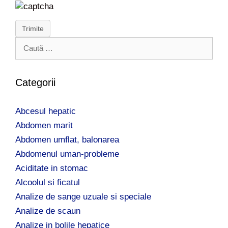
Trimite
C
a
u
t
Categorii
ă
d
Abcesul hepatic
u
p
Abdomen marit
ă
Abdomen umflat, balonarea
:
Abdomenul uman-probleme
Aciditate in stomac
Alcoolul si ficatul
Analize de sange uzuale si speciale
Analize de scaun
Analize in bolile hepatice