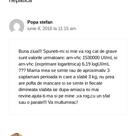
e
a
r
t
Popa stefan
i
iunie 8, 2016 la 11:15 am
c
o
l
Buna ziua!!! Spuneti-mi si mie va rog cat de grave
e
sunt valorile urmatoare: arn-vhc 1530000 UI/mL si
arn-vhc (exprimare logaritmica) 6,19 logUI/mL
??? Mama mea se simte rau de aproximativ 3
saptamani perioada in care a slabit 3 kg, nu prea
are pofta de mancare si se simte in fiecate
dimineata slabita iar dupa-amiaza isi mai
revine.ajuta-ti-ma si pe mine ,va rog,cu un sfat
sau o parate!!! Va multumeac!