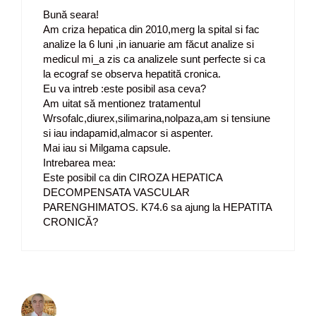
Bună seara!
Am criza hepatica din 2010,merg la spital si fac
analize la 6 luni ,in ianuarie am făcut analize si
medicul mi_a zis ca analizele sunt perfecte si ca
la ecograf se observa hepatită cronica.
Eu va intreb :este posibil asa ceva?
Am uitat să mentionez tratamentul
Wrsofalc,diurex,silimarina,nolpaza,am si tensiune
si iau indapamid,almacor si aspenter.
Mai iau si Milgama capsule.
Intrebarea mea:
Este posibil ca din CIROZA HEPATICA
DECOMPENSATA VASCULAR
PARENGHIMATOS. K74.6 sa ajung la HEPATITA
CRONICĂ?