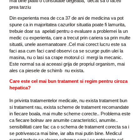
mai bine platiti o consultatie degeaba, decat sa o faceti
prea tarziu
Din experienta mea de cca 37 de ani de medicina va pot
spune ca in majoritatea cazurilor situatia poate fi lamurita,
trebuie doar sa apelati pentru o evaluare a problemei la un
medic cu experienta, care a trecut prin cariera sa prin multe
situatii, unele asemanatoare .Cel mai corect lucru este sa
faci asa cum faci cand observi ca se scurge putin ulei la
masina, nu o lasi sa crape motorul ci mergi la mecanic.
Este normal sa ai aceeasi grija de propriul organism, mai
ales ca piesele de schimb nu exista.
Care este cel mai bun tratament si regim pentru ciroza
hepatica?
In privinta tratamentelor medicale, nu exista tratament bun
si tratament rau, exista scheme de tratament recomandate
in fiecare boala, mai multe scheme corecte.. Problema este
ca fiecare bolnav are anumite caracteristici, anumite..
sensibilitati care fac ca o schema de tratament corecta sa i
se potriveasca mai bine, iar alta mai putin bine. Medicul
curant trebuie sa aleaga schema care i se potriveste cel