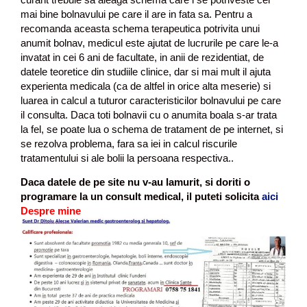
mai bine bolnavului pe care il are in fata sa. Pentru a
recomanda aceasta schema terapeutica potrivita unui
anumit bolnav, medicul este ajutat de lucrurile pe care le-a
invatat in cei 6 ani de facultate, in anii de rezidentiat, de
datele teoretice din studiile clinice, dar si mai mult il ajuta
experienta medicala (ca de altfel in orice alta meserie) si
luarea in calcul a tuturor caracteristicilor bolnavului pe care
il consulta. Daca toti bolnavii cu o anumita boala s-ar trata
la fel, se poate lua o schema de tratament de pe internet, si
se rezolva problema, fara sa iei in calcul riscurile
tratamentului si ale bolii la persoana respectiva..
Daca datele de pe site nu v-au lamurit, si doriti o
programare la un consult medical, il puteti solicita
aici
Despre mine