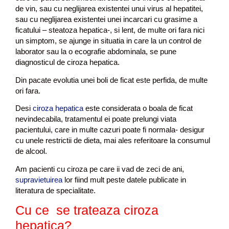
de vin, sau cu neglijarea existentei unui virus al hepatitei,
sau cu neglijarea existentei unei incarcari cu grasime a
ficatului – steatoza hepatica-, si lent, de multe ori fara nici
un simptom, se ajunge in situatia in care la un control de
laborator sau la o ecografie abdominala, se pune
diagnosticul de ciroza hepatica.
Din pacate evolutia unei boli de ficat este perfida, de multe
ori fara.
Desi
ciroza hepatica
este considerata o boala de ficat
nevindecabila, tratamentul ei poate prelungi viata
pacientului, care in multe cazuri poate fi normala- desigur
cu unele restrictii de dieta, mai ales referitoare la consumul
de alcool.
Am pacienti cu ciroza pe care ii vad de zeci de ani,
supravietuirea
lor fiind mult peste datele publicate in
literatura de specialitate.
Cu ce se trateaza ciroza
hepatica?