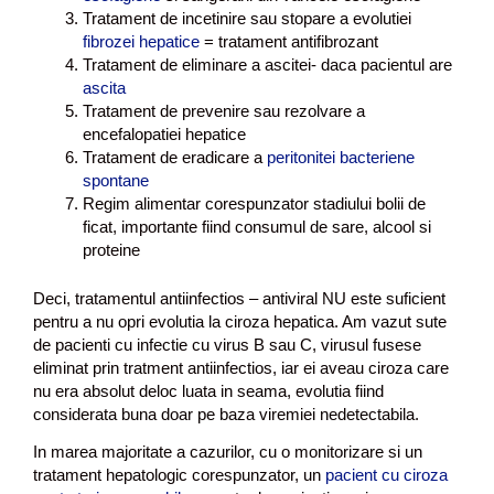
Tratament de incetinire sau stopare a evolutiei
fibrozei hepatice
= tratament antifibrozant
Tratament de eliminare a ascitei- daca pacientul are
ascita
Tratament de prevenire sau rezolvare a
encefalopatiei hepatice
Tratament de eradicare a
peritonitei bacteriene
spontane
Regim alimentar corespunzator stadiului bolii de
ficat, importante fiind consumul de sare, alcool si
proteine
Deci, tratamentul antiinfectios – antiviral NU este suficient
pentru a nu opri evolutia la ciroza hepatica. Am vazut sute
de pacienti cu infectie cu virus B sau C, virusul fusese
eliminat prin tratment antiinfectios, iar ei aveau ciroza care
nu era absolut deloc luata in seama, evolutia fiind
considerata buna doar pe baza viremiei nedetectabila.
In marea majoritate a cazurilor, cu o monitorizare si un
tratament hepatologic corespunzator, un
pacient cu ciroza