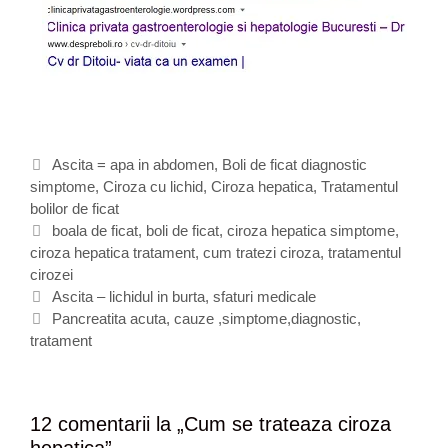
C
Ascita = apa in abdomen
,
Boli de ficat diagnostic
simptome
a
,
Ciroza cu lichid
,
Ciroza hepatica
,
Tratamentul
bolilor de ficat
t
e
E
boala de ficat
,
boli de ficat
,
ciroza hepatica simptome
,
ciroza hepatica tratament
g
t
,
cum tratezi ciroza
,
tratamentul
cirozei
o
i
N
r
c
Ascita – lichidul in burta, sfaturi medicale
a
i
h
Pancreatita acuta, cauze ,simptome,diagnostic,
v
tratament
i
e
i
t
g
e
a
12 comentarii la „
Cum se trateaza ciroza
r
hepatica
”