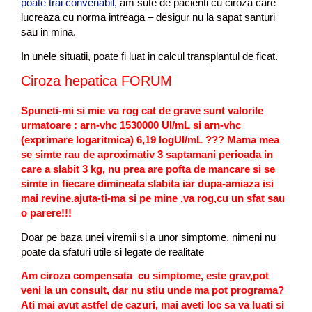
poate trai convenabil,
am sute de pacienti cu ciroza care
lucreaza cu norma intreaga – desigur nu la sapat santuri
sau in mina.
In unele situatii, poate fi luat in calcul transplantul de ficat.
Ciroza hepatica FORUM
Spuneti-mi si mie va rog cat de grave sunt valorile
urmatoare : arn-vhc 1530000 UI/mL si arn-vhc
(exprimare logaritmica) 6,19 logUI/mL ??? Mama mea
se simte rau de aproximativ 3 saptamani perioada in
care a slabit 3 kg, nu prea are pofta de mancare si se
simte in fiecare dimineata slabita iar dupa-amiaza isi
mai revine.ajuta-ti-ma si pe mine ,va rog,cu un sfat sau
o parere!!!
Doar pe baza unei viremii si a unor simptome, nimeni nu
poate da sfaturi utile si legate de realitate
Am ciroza compensata cu simptome, este grav,pot
veni la un consult, dar nu stiu unde ma pot programa?
Ati mai avut astfel de cazuri, mai aveti loc sa va luati si