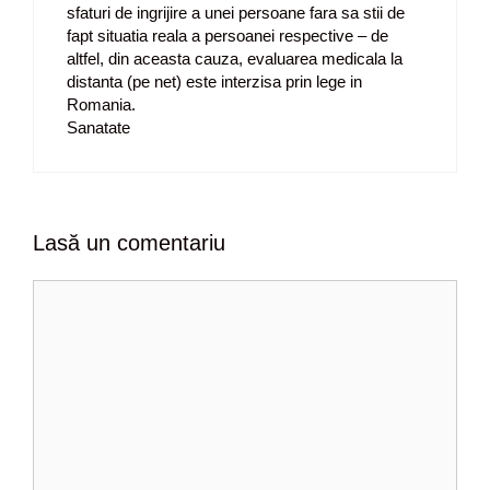
sfaturi de ingrijire a unei persoane fara sa stii de
fapt situatia reala a persoanei respective – de
altfel, din aceasta cauza, evaluarea medicala la
distanta (pe net) este interzisa prin lege in
Romania.
Sanatate
Lasă un comentariu
C
o
m
e
n
t
a
r
i