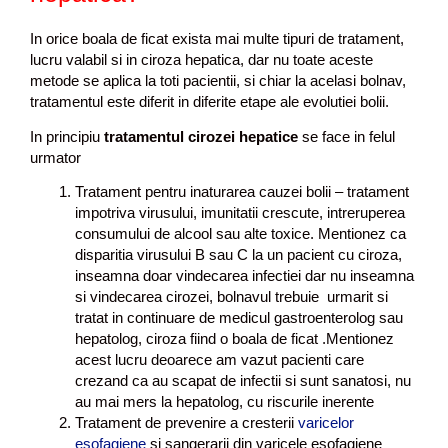
In orice boala de ficat exista mai multe tipuri de tratament,
lucru valabil si in ciroza hepatica, dar nu toate aceste
metode se aplica la toti pacientii, si chiar la acelasi bolnav,
tratamentul este diferit in diferite etape ale evolutiei bolii.
In principiu
tratamentul cirozei hepatice
se face in felul
urmator
Tratament pentru inaturarea cauzei bolii – tratament
impotriva virusului, imunitatii crescute, intreruperea
consumului de alcool sau alte toxice. Mentionez ca
disparitia virusului B sau C la un pacient cu ciroza,
inseamna doar vindecarea infectiei dar nu inseamna
si vindecarea cirozei, bolnavul trebuie urmarit si
tratat in continuare de medicul gastroenterolog sau
hepatolog, ciroza fiind o boala de ficat .Mentionez
acest lucru deoarece am vazut pacienti care
crezand ca au scapat de infectii si sunt sanatosi, nu
au mai mers la hepatolog, cu riscurile inerente
Tratament de prevenire a cresterii
varicelor
esofagiene
si sangerarii din varicele esofagiene