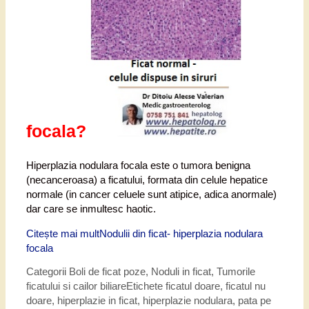
focala?
Hiperplazia nodulara focala este o tumora benigna
(necanceroasa) a ficatului, formata din celule hepatice
normale (in cancer celuele sunt atipice, adica anormale)
dar care se inmultesc haotic.
Citește mai mult
Nodulii din ficat- hiperplazia nodulara
focala
Categorii
Boli de ficat poze
,
Noduli in ficat
,
Tumorile
ficatului si cailor biliare
Etichete
ficatul doare
,
ficatul nu
doare
,
hiperplazie in ficat
,
hiperplazie nodulara
,
pata pe