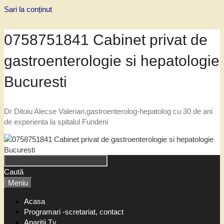
Sari la conținut
0758751841 Cabinet privat de
gastroenterologie si hepatologie
Bucuresti
Dr Ditoiu Alecse Valerian,gastroenterolog-hepatolog cu 30 de ani
de experienta la spitalul Fundeni
Caută
Meniu
Acasa
Programari -scretariat, contact
Aparitii Tv