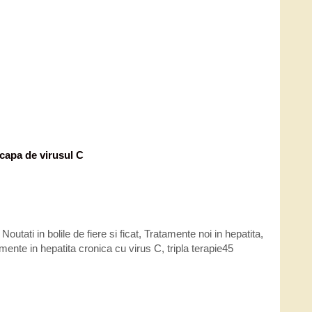
scapa de virusul C
,
Noutati in bolile de fiere si ficat
,
Tratamente noi in hepatita
,
amente in hepatita cronica cu virus C
,
tripla terapie
45