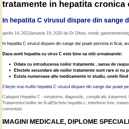
tratamente in hepatita cronica 
In hepatita C virusul dispare din sange d
aprilie 14, 2022
ianuarie 19, 2020
de
Dr Ditoiu, medic gastroenterolo
In hepatita C virusul dispare din sange dar poate persista in ficat, ara
Daca aveti hepatita cu virus C este bine sa stiti urmatoarele:
Odata cu introducerea noilor tratamente , sansa de raspun
Efectele secundare ale noilor tratamente sunt rare si nu p
Exista numeroase alte medicamente in studiu, unele fiind
Citește mai mult
In hepatita C virusul dispare din sange dar poate per
Categorii
Hepatita C - simptome, diagnostic, complicatii, tratament
,
Tratamentul bolilor de ficat
Etichete
hepatita c
,
Interferon free
,
tratam
comentarii
IMAGINI MEDICALE, DIPLOME SPECIAL