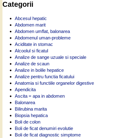
Categorii
Abcesul hepatic
Abdomen marit
Abdomen umflat, balonarea
Abdomenul uman-probleme
Aciditate in stomac
Alcoolul si ficatul
Analize de sange uzuale si speciale
Analize de scaun
Analize in bolile hepatice
Analize pentru functia ficatului
Anatomia si functiile organelor digestive
Apendicita
Ascita = apa in abdomen
Balonarea
Bilirubina marita
Biopsia hepatica
Boli de colon
Boli de ficat denumiri evolutie
Boli de ficat diagnostic simptome