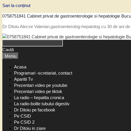
Sari la conținut
0758751841 Cabinet privat de gastroenterologie si hepatologie Bucu
Dr Ditoiu Alecse Valerian,gastroenterolog-hepatolog cu 30 de ani de 
Caută
Meniu
Acasa
Programari -scretariat, contact
Aparitii Tv
Prezentari video pe youtube
Prezentari video pe tiktok
La radio – hepatita cronica
La radio-bolile tubului digestiv
Dr Ditoiu pe facebook
Pe CSID
Pe CSID 2
Dr Ditoiu in ziare