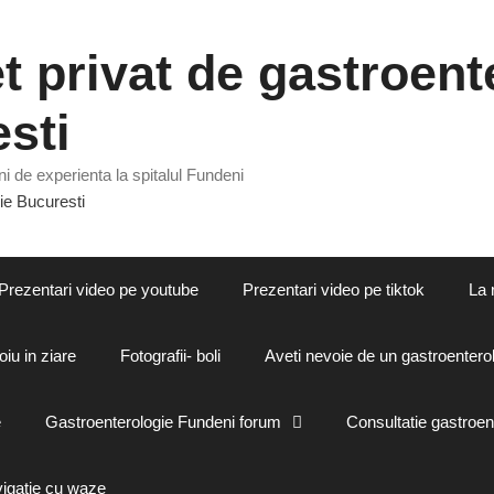
 privat de gastroente
sti
i de experienta la spitalul Fundeni
Prezentari video pe youtube
Prezentari video pe tiktok
La 
oiu in ziare
Fotografii- boli
Aveti nevoie de un gastroenterol
e
Gastroenterologie Fundeni forum
Consultatie gastroen
vigatie cu waze