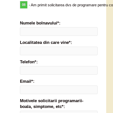
08
- Am primit solicitarea dvs de programare pentru co
Numele bolnavului*:
Localitatea din care vine*:
Telefon*:
Email*:
Motivele solicitarii programarii-
boala, simptome, etc*: