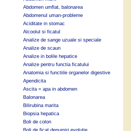
ă
Abdomen umflat, balonarea
:
Abdomenul uman-probleme
Aciditate in stomac
Alcoolul si ficatul
Analize de sange uzuale si speciale
Analize de scaun
Analize in bolile hepatice
Analize pentru functia ficatului
Anatomia si functiile organelor digestive
Apendicita
Ascita = apa in abdomen
Balonarea
Bilirubina marita
Biopsia hepatica
Boli de colon
Boli de ficat denumiri evolutie