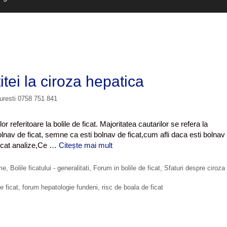
tei la ciroza hepatica
curesti 0758 751 841
or referitoare la bolile de ficat. Majoritatea cautarilor se refera la
olnav de ficat, semne ca esti bolnav de ficat,cum afli daca esti bolnav
ficat analize,Ce …
Citește mai mult
C
u
m
me
,
Bolile ficatului - generalitati
,
Forum in bolile de ficat
,
Sfaturi despre ciroza
s
a
e ficat
,
forum hepatologie fundeni
,
risc de boala de ficat
p
r
e