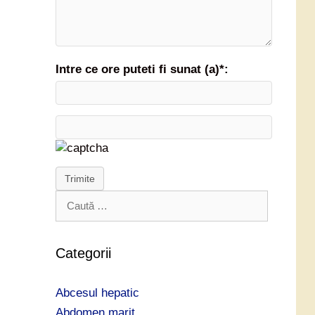
Intre ce ore puteti fi sunat (a)*:
Trimite
C
a
u
t
Categorii
ă
d
Abcesul hepatic
u
p
Abdomen marit