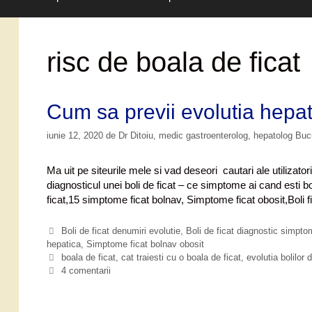
risc de boala de ficat
Cum sa previi evolutia hepati
iunie 12, 2020
de
Dr Ditoiu, medic gastroenterolog, hepatolog Bu
Ma uit pe siteurile mele si vad deseori cautari ale utilizatoril
diagnosticul unei boli de ficat – ce simptome ai cand esti b
ficat,15 simptome ficat bolnav, Simptome ficat obosit,Boli 
C
Boli de ficat denumiri evolutie
,
Boli de ficat diagnostic simpto
hepatica
a
,
Simptome ficat bolnav obosit
t
E
boala de ficat
,
cat traiesti cu o boala de ficat
,
evolutia bolilor d
e
t
4 comentarii
g
i
o
c
r
h