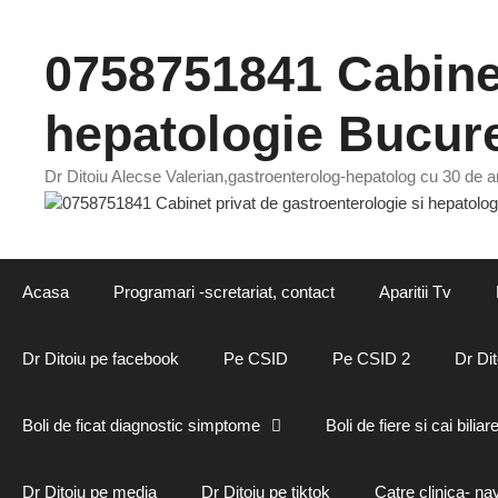
Sari
la
0758751841 Cabinet
conținut
hepatologie Bucure
Dr Ditoiu Alecse Valerian,gastroenterolog-hepatolog cu 30 de an
Acasa
Programari -scretariat, contact
Aparitii Tv
Dr Ditoiu pe facebook
Pe CSID
Pe CSID 2
Dr Dit
Boli de ficat diagnostic simptome
Boli de fiere si cai biliar
Dr Ditoiu pe media
Dr Ditoiu pe tiktok
Catre clinica- na