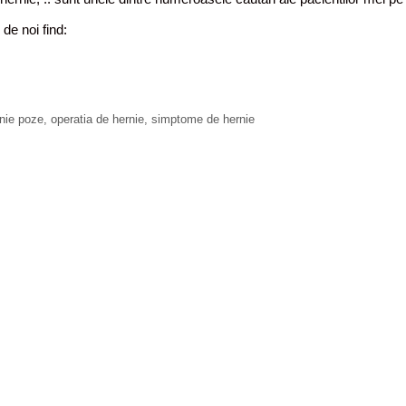
 de noi find:
nie poze
,
operatia de hernie
,
simptome de hernie