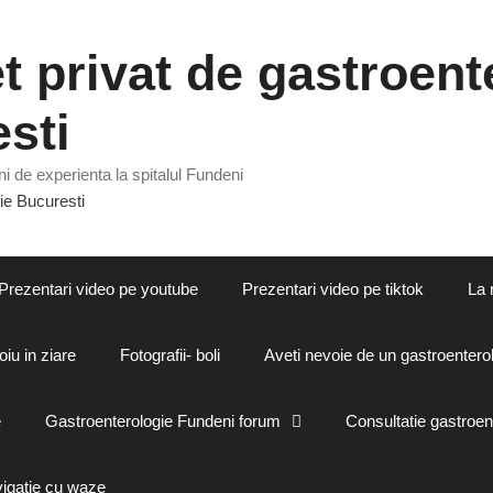
 privat de gastroente
sti
i de experienta la spitalul Fundeni
Prezentari video pe youtube
Prezentari video pe tiktok
La 
oiu in ziare
Fotografii- boli
Aveti nevoie de un gastroenterol
e
Gastroenterologie Fundeni forum
Consultatie gastroen
vigatie cu waze