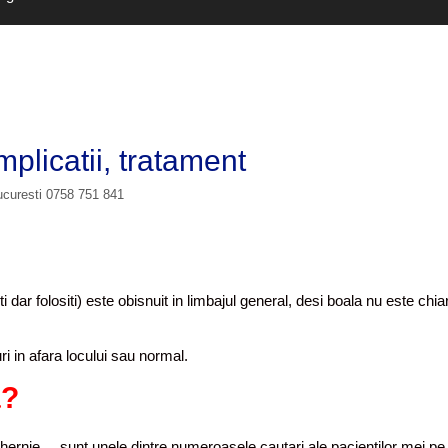
plicatii, tratament
ucuresti 0758 751 841
 dar folositi) este obisnuit in limbajul general, desi boala nu este chia
ri in afara locului sau normal.
a?
hernie, .. sunt unele dintre numeroasele cautari ale pacientilor mei pe 