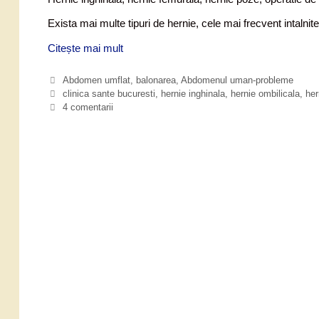
Exista mai multe tipuri de hernie, cele mai frecvent intalnite
Citește mai mult
H
e
r
C
Abdomen umflat, balonarea
,
Abdomenul uman-probleme
n
a
E
clinica sante bucuresti
,
hernie inghinala
,
hernie ombilicala
,
her
i
t
t
4 comentarii
e
i
a
g
c
,
o
h
s
r
e
i
i
t
m
i
e
p
t
o
m
e
,
c
a
u