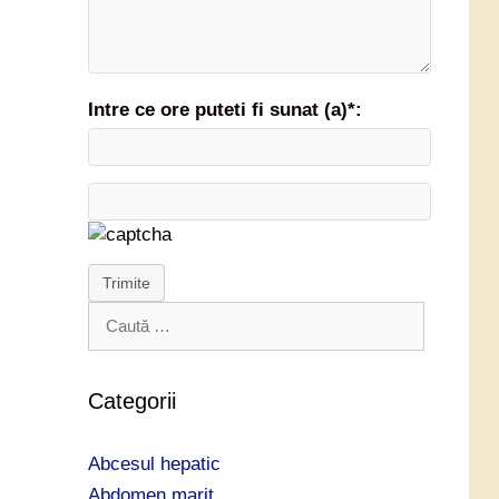
Intre ce ore puteti fi sunat (a)*:
Trimite
C
a
u
t
Categorii
ă
d
Abcesul hepatic
u
p
Abdomen marit