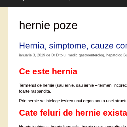
hernie poze
Hernia, simptome, cauze com
ianuarie 3, 2019
de
Dr Ditoiu, medic gastroenterolog, hepatolog B
Ce este hernia
Termenul de hernie (sau ernie, sau iernie – termeni incorecti
foarte raspandita.
Prin hernie se intelege iesirea unui organ sau a unei structu
Cate feluri de hernie exist
Hernie inghinala, hernie femurala, hernie poze, operatie de 