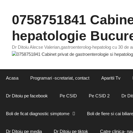
Sari
la
0758751841 Cabinet
conținut
hepatologie Bucure
Dr Ditoiu Alecse Valerian,gastroenterolog-hepatolog cu 30 de an
Acasa
Programari -scretariat, contact
Aparitii Tv
Dr Ditoiu pe facebook
Pe CSID
Pe CSID 2
Dr Dit
Boli de ficat diagnostic simptome
Boli de fiere si cai biliar
Dr Ditoiu pe media
Dr Ditoiu pe tiktok
Catre clinica- na