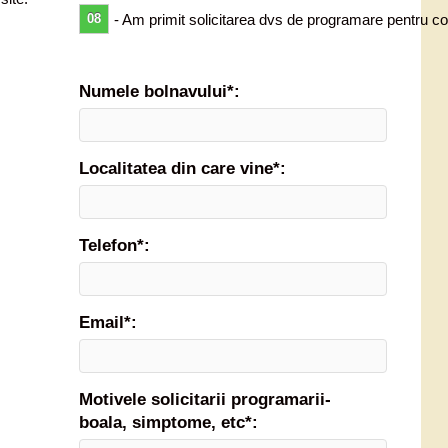
08
- Am primit solicitarea dvs de programare pentru co
Numele bolnavului*:
Localitatea din care vine*:
Telefon*:
Email*:
Motivele solicitarii programarii-
boala, simptome, etc*: