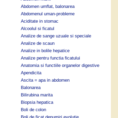
ă
Abdomen umflat, balonarea
:
Abdomenul uman-probleme
Aciditate in stomac
Alcoolul si ficatul
Analize de sange uzuale si speciale
Analize de scaun
Analize in bolile hepatice
Analize pentru functia ficatului
Anatomia si functiile organelor digestive
Apendicita
Ascita = apa in abdomen
Balonarea
Bilirubina marita
Biopsia hepatica
Boli de colon
Boli de ficat denumiri evolutie