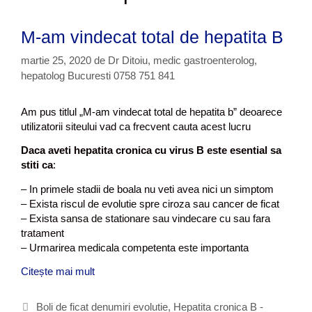
M-am vindecat total de hepatita B
martie 25, 2020
de
Dr Ditoiu, medic gastroenterolog,
hepatolog Bucuresti 0758 751 841
Am pus titlul „M-am vindecat total de hepatita b” deoarece
utilizatorii siteului vad ca frecvent cauta acest lucru
Daca aveti hepatita cronica cu virus B este esential sa
stiti ca
:
– In primele stadii de boala nu veti avea nici un simptom
– Exista riscul de evolutie spre ciroza sau cancer de ficat
– Exista sansa de stationare sau vindecare cu sau fara
tratament
– Urmarirea medicala competenta este importanta
Citește mai mult
M
-
a
C
Boli de ficat denumiri evolutie
,
Hepatita cronica B -