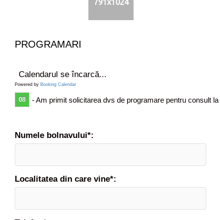
791x1024
t
a
B
PROGRAMARI
Calendarul se încarcă...
Powered by
Booking Calendar
08
- Am primit solicitarea dvs de programare pentru consult la
Numele bolnavului*:
Localitatea din care vine*: