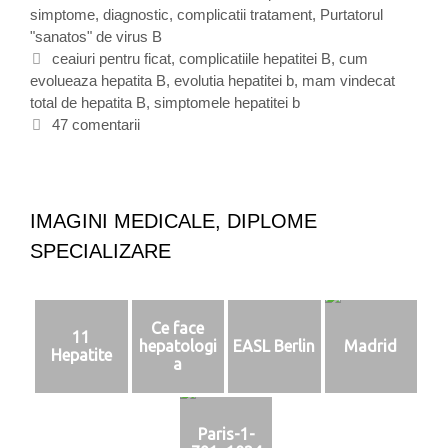
m
simptome, diagnostic, complicatii tratament
a
,
Purtatorul
v
"sanatos" de virus B
t
i
e
E
ceaiuri pentru ficat
,
complicatiile hepatitei B
,
cum
n
evolueaza hepatita B
g
t
,
evolutia hepatitei b
,
mam vindecat
d
total de hepatita B
o
i
,
simptomele hepatitei b
e
r
c
47 comentarii
c
i
h
a
i
e
t
t
t
e
o
IMAGINI MEDICALE, DIPLOME
t
SPECIALIZARE
a
l
d
e
Ce face
11
h
hepatologi
EASL Berlin
Madrid
Hepatite
e
a
p
a
t
Paris-1-
i