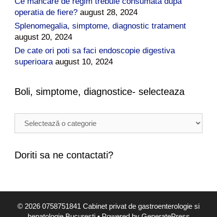
Ce mancare de regim trebuie consumata dupa
operatia de fiere?
august 28, 2024
Splenomegalia, simptome, diagnostic tratament
august 20, 2024
De cate ori poti sa faci endoscopie digestiva
superioara
august 10, 2024
Boli, simptome, diagnostice- selecteaza
B
o
l
i
Doriti sa ne contactati?
,
s
i
m
© 2026 0758751841 Cabinet privat de gastroenterologie si
p
hepatologie Bucuresti
• Powered by
GeneratePress