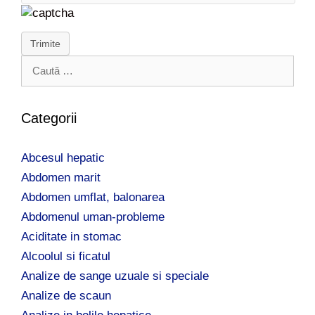
Trimite
C
a
u
t
Categorii
ă
d
Abcesul hepatic
u
p
Abdomen marit
ă
Abdomen umflat, balonarea
:
Abdomenul uman-probleme
Aciditate in stomac
Alcoolul si ficatul
Analize de sange uzuale si speciale
Analize de scaun